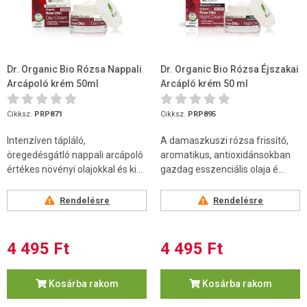
Dr. Organic Bio Rózsa Nappali
Dr. Organic Bio Rózsa Éjszakai
Arcápoló krém 50ml
Arcápló krém 50 ml
Cikksz.
PRP871
Cikksz.
PRP895
Intenzíven tápláló,
A damaszkuszi rózsa frissítő,
öregedésgátló nappali arcápoló
aromatikus, antioxidánsokban
értékes növényi olajokkal és ki...
gazdag esszenciális olaja é...
Rendelésre
Rendelésre
4 495 Ft
4 495 Ft
Kosárba rakom
Kosárba rakom