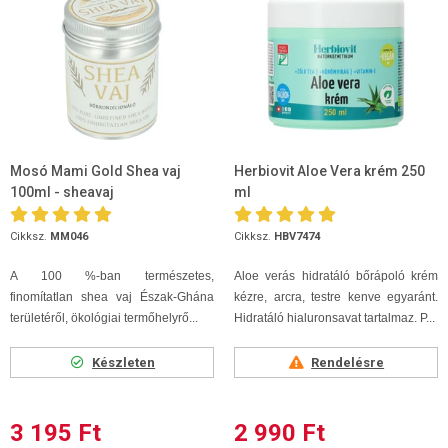
Mosó Mami Gold Shea vaj
Herbiovit Aloe Vera krém 250
100ml - sheavaj
ml
Cikksz.
MM046
Cikksz.
HBV7474
A 100 %-ban természetes,
Aloe verás hidratáló bőrápoló krém
finomítatlan shea vaj Észak-Ghána
kézre, arcra, testre kenve egyaránt.
területéről, ökológiai termőhelyrő...
Hidratáló hialuronsavat tartalmaz. P...
Készleten
Rendelésre
3 195 Ft
2 990 Ft