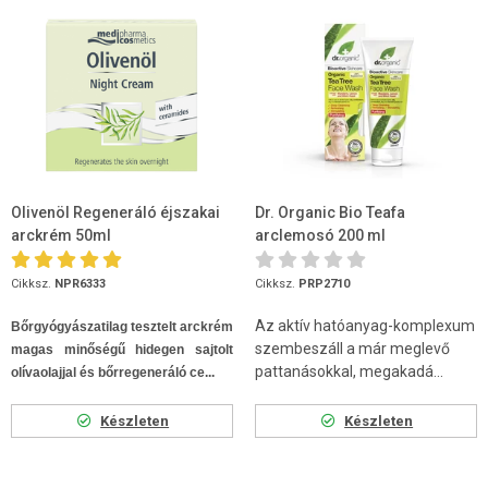
Olivenöl Regeneráló éjszakai
Dr. Organic Bio Teafa
arckrém 50ml
arclemosó 200 ml
Cikksz.
NPR6333
Cikksz.
PRP2710
Az aktív hatóanyag-komplexum
Bőrgyógyászatilag tesztelt arckrém
szembeszáll a már meglevő
magas minőségű hidegen sajtolt
pattanásokkal, megakadá...
olívaolajjal és bőrregeneráló ce...
Készleten
Készleten