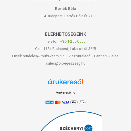
Bartók Béla
1114 Budapest, Bartók Béla út 71.
ELÉRHETŐSÉGEINK
Telefon:
+36-1-255-0555
Cím: 1184 Budapest, Lakatos út 36/B
Email: rendeles@multi-vitamin.hu, Viszonteladói - Partneri - Sales:
sales@bioegeszseg.hu
Árukereső.hu