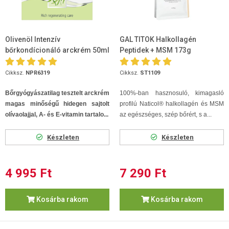
Olivenöl Intenzív
GAL TITOK Halkollagén
bőrkondícionáló arckrém 50ml
Peptidek + MSM 173g
Cikksz.
NPR6319
Cikksz.
ST1109
Bőrgyógyászatilag tesztelt arckrém
100%-ban hasznosuló, kimagasló
magas minőségű hidegen sajtolt
profilú Naticol® halkollagén és MSM
olívaolajjal, A- és E-vitamin tartalo...
az egészséges, szép bőrért, s a...
Készleten
Készleten
4 995 Ft
7 290 Ft
Kosárba rakom
Kosárba rakom