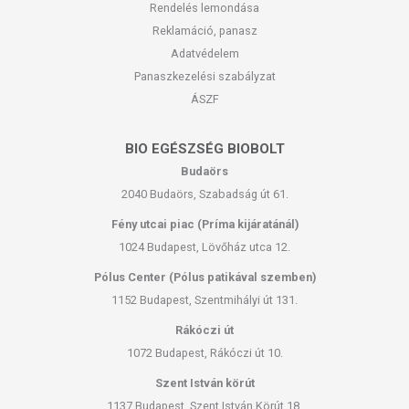
Rendelés lemondása
Reklamáció, panasz
Adatvédelem
Panaszkezelési szabályzat
ÁSZF
BIO EGÉSZSÉG BIOBOLT
Budaörs
2040 Budaörs, Szabadság út 61.
Fény utcai piac (Príma kijáratánál)
1024 Budapest, Lövőház utca 12.
Pólus Center (Pólus patikával szemben)
1152 Budapest, Szentmihályi út 131.
Rákóczi út
1072 Budapest, Rákóczi út 10.
Szent István körút
1137 Budapest, Szent István Körút 18.