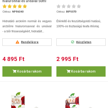
hialuronnal és ureával 50ml
Cikksz.
NPR6340
Cikksz.
BIP5070
Hidratáló arckrém normál és vegyes
Élénkítő és feszültségoldó hatású,
arcbőrre hialuronsavval és ureával
100%-os tisztaságú teafa illóolaj.
- a bőr frissességéért, hidratált...
Rendelésre
Készleten
4 895 Ft
2 995 Ft
Kosárba rakom
Kosárba rakom