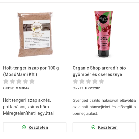
Holt-tenger iszap por 100 g
Organic Shop arcradír bio
(MosóMami Kft.)
gyömbér és cseresznye
kivonattal 75 ml
Cikksz.
MM0642
Cikksz.
PRP2202
Holt tengeri iszap aknés,
Gyengéd tisztító hatásával eltávolítja
pattanásos, zsíros bőrre.
az elhalt hámsejteket és elősegíti a
Méregtelenítheti, egyúttal ...
bőrmegújulást.
Készleten
Készleten