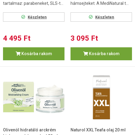
tartalmaz: parabeneket, SLS-t...
hámsejteket. A MediNatural t...
Készleten
Készleten
4 495 Ft
3 095 Ft
Kosárba rakom
Kosárba rakom
Olivenöl hidratáló arckrém
Naturol XXL Teafa olaj 20 ml