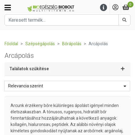
0
Kere
Főoldal
Szépségápolás
Bőrápolás
Arcápolás
Arcápolás
Találatok szűkítése
Relevancia szerint
Arcunk érzékeny bőre különleges ápolást igényel minden
életszakaszban. A tónusos, ruganyos, hidratált bőr
fenntartásához hozzájárulhatnak a következő anyagok:
kollagén, hialuronsav, peptidek. Az alábbi növényi olajok
kíméletes gondoskodást nyújtanak az arcbőrnek: argánolaj,