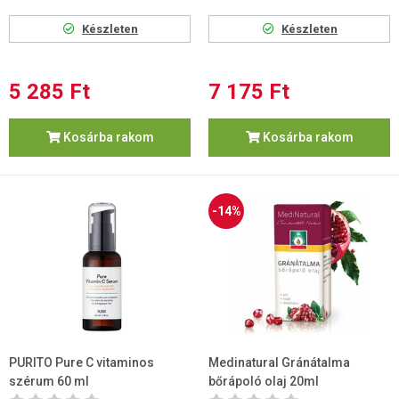
Készleten
Készleten
5 285 Ft
7 175 Ft
Kosárba rakom
Kosárba rakom
-14%
PURITO Pure C vitaminos
Medinatural Gránátalma
szérum 60 ml
bőrápoló olaj 20ml