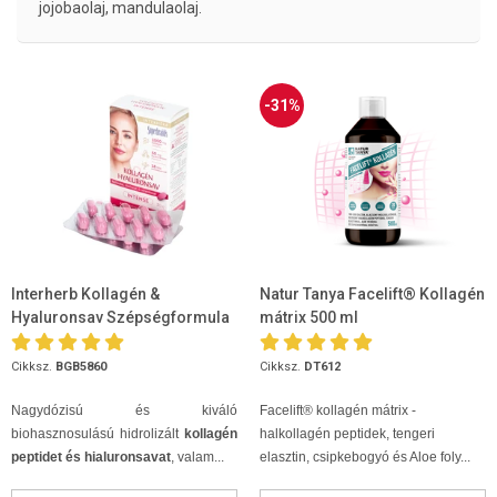
jojobaolaj, mandulaolaj.
-31%
Interherb Kollagén &
Natur Tanya Facelift® Kollagén
Hyaluronsav Szépségformula
mátrix 500 ml
INTENSE tabletta 30db
Cikksz.
BGB5860
Cikksz.
DT612
Nagydózisú és kiváló
Facelift® kollagén mátrix -
biohasznosulású hidrolizált
kollagén
halkollagén peptidek, tengeri
peptidet és hialuronsavat
, valam...
elasztin, csipkebogyó és Aloe foly...