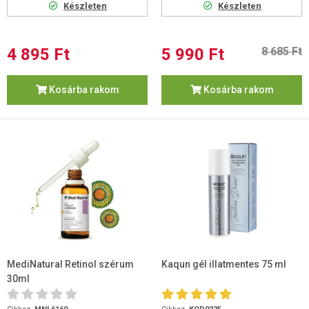
Készleten
Készleten
4 895 Ft
5 990 Ft
8 685 Ft
Kosárba rakom
Kosárba rakom
MediNatural Retinol szérum
Kaqun gél illatmentes 75 ml
30ml