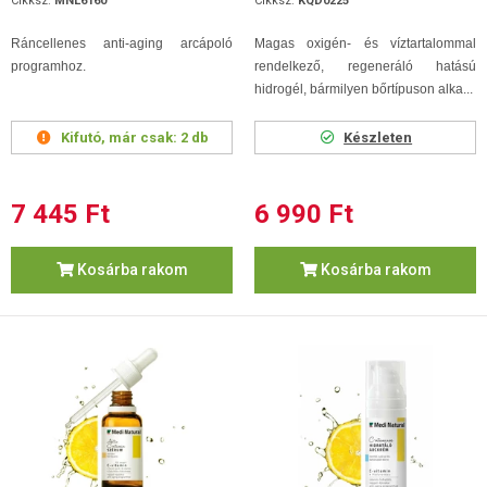
Cikksz.
MNL6160
Cikksz.
KQD0225
Ráncellenes anti-aging arcápoló
Magas oxigén- és víztartalommal
programhoz.
rendelkező, regeneráló hatású
hidrogél, bármilyen bőrtípuson alka...
Kifutó, már csak:
2 db
Készleten
7 445 Ft
6 990 Ft
Kosárba rakom
Kosárba rakom