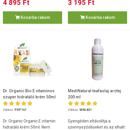
4 895 Ft
3 195 Ft
Kosárba rakom
Kosárba rakom
Dr. Organic Bio E vitaminos
MediNatural teafaolaj arctej
szuper hidratáló krém 50ml
200 ml
Cikksz.
PRP161
Cikksz.
MNL821
Dr. Organic Organic E vitamin
Gyengéden eltávolítja a
hidratáló krém 50ml. Nem
szennyeződéseket és az elhalt