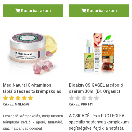
Kosárba rakom
Kosárba rakom
MediNatural C-vitaminos
Bioaktív CSIGAGÉL arcápoló
tápláló feszesítő krémpakolás
szérum 30ml (Dr. Organic)
Hialuronsavval 100ml
Cikksz.
MNL6078
Cikksz.
PRP141
A CSIGAGÉL és a PROTEOLEA
Feszesítő krémpakolás, mely minden
speciális hatóanyag komplexum
bőrtípusra kiváló - ápoló, hidratáló,
segítségével fejti ki a hatását.
igazi hatóanyag-bomba!