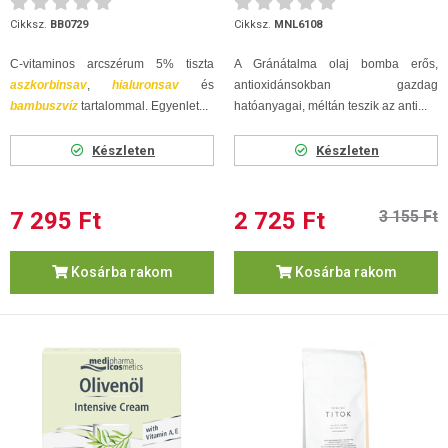
Cikksz.
BB0729
Cikksz.
MNL6108
C-vitaminos arcszérum 5% tiszta
A Gránátalma olaj bomba erős,
aszkorbinsav
,
hialuronsav
és
antioxidánsokban gazdag
bambuszvíz
tartalommal. Egyenlet...
hatóanyagai, méltán teszik az anti...
Készleten
Készleten
7 295 Ft
2 725 Ft
3 155 Ft
Kosárba rakom
Kosárba rakom