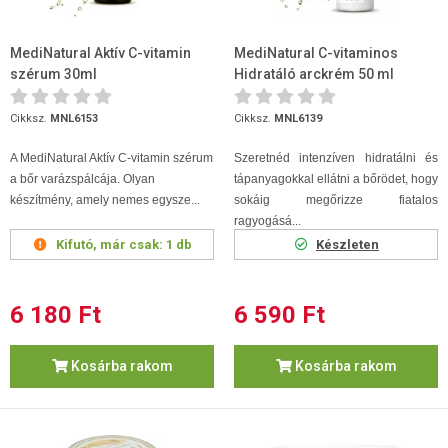
MediNatural Aktív C-vitamin
MediNatural C-vitaminos
szérum 30ml
Hidratáló arckrém 50 ml
Cikksz.
MNL6153
Cikksz.
MNL6139
A MediNatural Aktív C-vitamin szérum
Szeretnéd intenzíven hidratálni és
a bőr varázspálcája. Olyan
tápanyagokkal ellátni a bőrödet, hogy
készítmény, amely nemes egysze...
sokáig megőrizze fiatalos
ragyogásá...
Kifutó, már csak:
1 db
Készleten
6 180 Ft
6 590 Ft
Kosárba rakom
Kosárba rakom