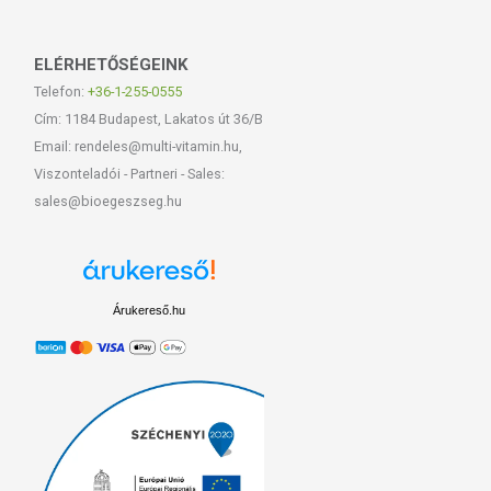
ELÉRHETŐSÉGEINK
Telefon:
+36-1-255-0555
Cím: 1184 Budapest, Lakatos út 36/B
Email: rendeles@multi-vitamin.hu,
Viszonteladói - Partneri - Sales:
sales@bioegeszseg.hu
Árukereső.hu