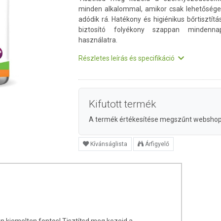
minden alkalommal, amikor csak lehetőség
adódik rá. Hatékony és higiénikus bőrtisztítá
biztosító folyékony szappan mindennap
használatra.
Részletes leírás és specifikáció
Kifutott termék
A termék értékesítése megszűnt websho
Kívánságlista
Árfigyelő