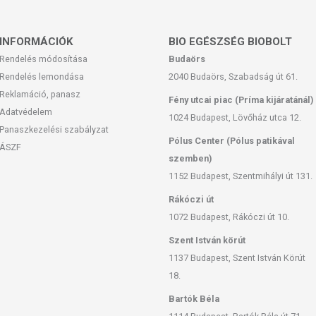
INFORMÁCIÓK
BIO EGÉSZSÉG BIOBOLT
Rendelés módosítása
Budaörs
Rendelés lemondása
2040 Budaörs, Szabadság út 61.
Reklamáció, panasz
Fény utcai piac (Príma kijáratánál)
Adatvédelem
1024 Budapest, Lövőház utca 12.
Panaszkezelési szabályzat
Pólus Center (Pólus patikával
ÁSZF
szemben)
1152 Budapest, Szentmihályi út 131.
Rákóczi út
1072 Budapest, Rákóczi út 10.
Szent István körút
1137 Budapest, Szent István Körút
18.
Bartók Béla