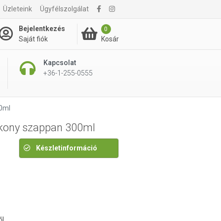
Üzleteink
Ügyfélszolgálat
635 Ft
Bejelentkezés
0
Kosár
Saját fiók
Kapcsolat
+36-1-255-0555
00ml
ékony szappan 300ml
Készletinformáció
ől