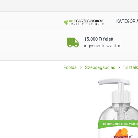
JimJams antibakteriális fol
KATEGÓRI
15.000 Ft felett
ingyenes kiszállítás
Főoldal
Szépségápolás
Tisztál