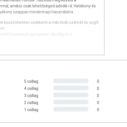
n kiemelten fontos! Tisztítsd meg kezeid a
mal, amikor csak lehetőséged adódik rá. Hatékony és
folyékony szappan mindennapi használatra.
nek köszönhetően csökkenti a mikróbák számát és segíti
mét.
sztító hatásával gyengéden távolítja el a
l.
llett hidratáló és visszazsírozó összetevőket is
lálható.
magolásban, száraz, hűvös, jól szellőztethető,
gyújtőforrástól elkülönítve, a gyártástól számított 24
5 csillag
0
4 csillag
0
3 csillag
0
 csomagoláson jelölt hónap végéig.
2 csillag
0
.
1 csillag
0