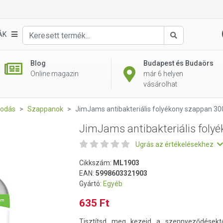
yékony szappan 300ml
ÁK
Keresés
Blog
Budapest és Budaörs
Online magazin
már 6 helyen
vásárolhat
kodás
Szappanok
JimJams antibakteriális folyékony szappan 3
JimJams antibakteriális foly
Ugrás az értékelésekhez
Cikkszám:
ML1903
EAN:
5998603321903
Gyártó:
Egyéb
635 Ft
Tisztítsd meg kezeid a szennyeződésekt