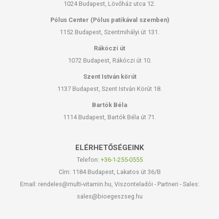
1024 Budapest, Lövőház utca 12.
Pólus Center (Pólus patikával szemben)
1152 Budapest, Szentmihályi út 131.
Rákóczi út
1072 Budapest, Rákóczi út 10.
Szent István körút
1137 Budapest, Szent István Körút 18.
Bartók Béla
1114 Budapest, Bartók Béla út 71.
ELÉRHETŐSÉGEINK
Telefon:
+36-1-255-0555
Cím: 1184 Budapest, Lakatos út 36/B
Email: rendeles@multi-vitamin.hu, Viszonteladói - Partneri - Sales:
sales@bioegeszseg.hu