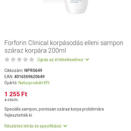
Forforin Clinical korpásodás elleni sampon
száraz korpára 200ml
Ugrás az értékelésekhez
Cikkszám:
NPR0649
EAN:
4016369620649
Gyártó:
Naturprodukt Kft.
1 255 Ft
4 190 Ft
Speciális sampon, pontosan száraz korpa problémára
fejlesztették ki.
Részletes leírás és specifikáció