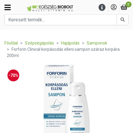
0
Kere
Főoldal
Szépségápolás
Hajápolás
Samponok
Forforin Clinical korpásodás elleni sampon száraz korpára
200ml
-70%