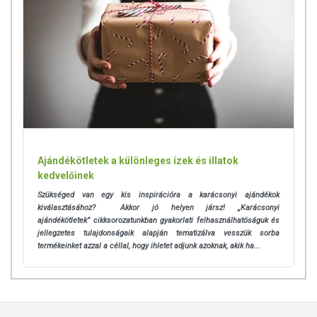
Minőségét megőrzi: a csomagoláson / terméken jelezett
időpontig.
Forgalmazó: Naturprodukt Kft.
Gyártó: Gyártja: Dr. Theiss Naturwaren GmbH, Németország
A termék belső fogyasztásra nem alkalmas. A termék nem
gyógyít betegségeket. A termék nem az orvosi kezelés
helyettesítésére alkalmas. Betegség esetén használatát
beszélje meg kezelőorvosával! Kerülni kell a szembejutást.
Az ajánlott napi alkalmazási mennyiséget ne lépje túl! Ne
Ajándékötletek a különleges ízek és illatok
használja irritált vagy sérült bőrfelületen! Ne használja a
kedvelőinek
készítményt, ha az összetevők bármelyikére érzékeny vagy
Szükséged van egy kis inspirációra a karácsonyi ajándékok
allergiás! Ha kiütés jelentkezik, függessze fel a használatát!
kiválasztásához? Akkor jó helyen jársz! „Karácsonyi
Gyermekektől elzárva tartandó.
ajándékötletek” cikksorozatunkban gyakorlati felhasználhatóságuk és
jellegzetes tulajdonságaik alapján tematizálva vesszük sorba
termékeinket azzal a céllal, hogy ihletet adjunk azoknak, akik ha...