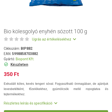
Bio kölesgolyó enyhén sózott 100 g
Ugrás az értékelésekhez
Cikkszám:
BIP882
EAN:
5998858703882
Gyártó:
Biopont Kft.
Készleten
350 Ft
Extrudált köles, kevés tengeri sóval. Fogyasztható önmagában, de ajánljuk
levesbetétként, főzelékekhez, gyümölcsök mellé ropogtatva és
tejtermékekhez.
Részletes leírás és specifikáció