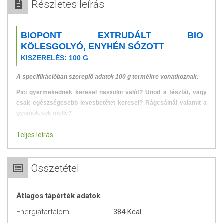
Részletes leírás
BIOPONT EXTRUDÁLT BIO
KÖLESGOLYÓ, ENYHÉN SÓZOTT
KISZERELÉS: 100 G
A specifikációban szereplő adatok 100 g termékre vonatkoznak.
Pici gyermekednek keresel nassolni valót? Unod a tésztát, vagy
csak egészségesebb levesbetétet keresel? Rágcsálnál valamit a
gyümölcsök mellé?
A Biopont extrudált kölesgolyó egy kevés tengeri sót tartalmaz, így a
Teljes leírás
natúr kölesgolyó után ez lehet a következő lépés
csemetédnek!
Legelső termékeink egyike, mely a mai napig hatalmas
népszerűségnek örvend! Ha még nem ismered, itt az ideje, hogy
Összetétel
megkóstold! Gyermekednek kis dobozkában is magaddal viheted, így
út közben is csemegézhet!
Átlagos tápérték adatok
Miért választottuk a kölest?
Energiatartalom
384 Kcal
Nagyon magas a rosttartalma és könnyen emészthető, ezért nem