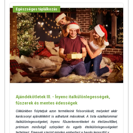
hogy ennek ellenére a webshopon szereplő adatok (beleértve a
Egészséges táplálkozás
termékfotókat, tápérték-, összetétel-, és allergén információkat is) csak
tájékoztató jellegűek, a tényleges értékek eltérhetnek az élelmiszerek
természetéből adódóan. A friss, aktuális információkat a termékek
csomagolásán találják meg.
Ajándékötletek III. - Ínyenc italkülönlegességek,
fűszerek és mentes édességek
Cikkünkben folytatjuk azon termékeink felsorolását, melyeket akár
karácsonyi ajándékként is adhatunk másoknak. A lista ezalkalommal
italkülönlegességeket, ínyenc fűszerkeverékeket és ételízesítőket,
prémium minőségű szörpöket és egyéb ételkülönlegességeket
tartalmaz. Egyesek szerint minden emberhez a hasán keresztül v...