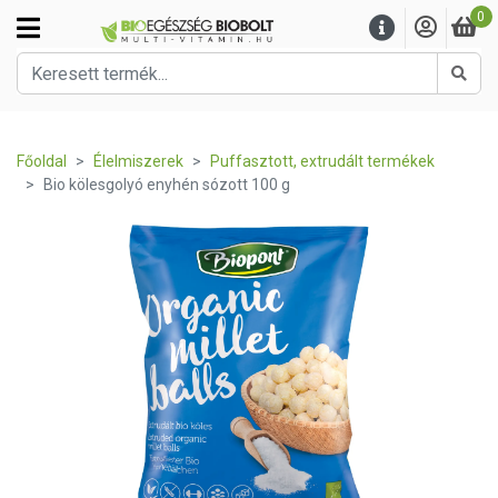
0
Kere
Főoldal
Élelmiszerek
Puffasztott, extrudált termékek
Bio kölesgolyó enyhén sózott 100 g