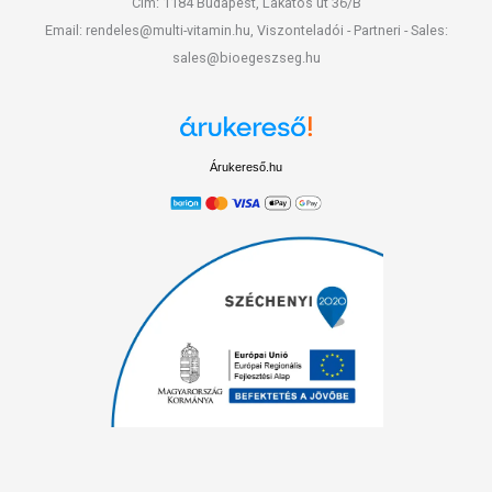
Cím: 1184 Budapest, Lakatos út 36/B
Email: rendeles@multi-vitamin.hu, Viszonteladói - Partneri - Sales:
sales@bioegeszseg.hu
Árukereső.hu