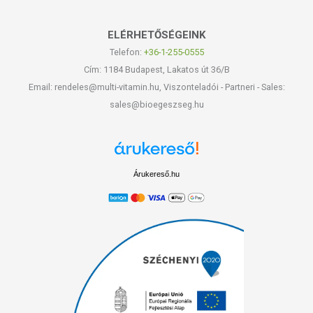
ELÉRHETŐSÉGEINK
Telefon:
+36-1-255-0555
Cím: 1184 Budapest, Lakatos út 36/B
Email: rendeles@multi-vitamin.hu, Viszonteladói - Partneri - Sales:
sales@bioegeszseg.hu
Árukereső.hu