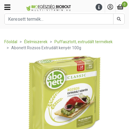
0
Kere
Főoldal
Élelmiszerek
Puffasztott, extrudált termékek
Abonett Rozsos Extrudált kenyér 100g