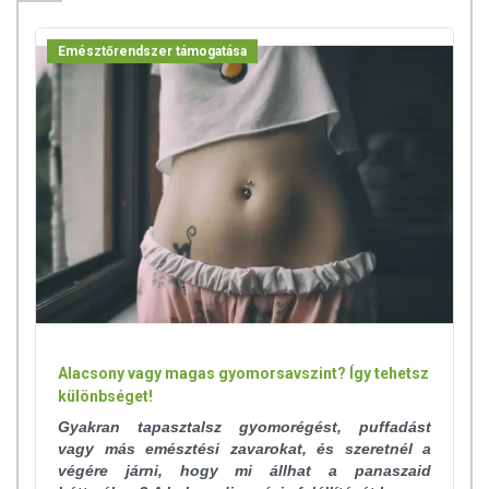
megjelenítésük, és reklámozásuk során nem engedélyezett a
készítményeknek betegséget megelőző vagy gyógyító
Emésztőrendszer támogatása
hatást tulajdonítani.
A termék nem helyettesíti a kiegyensúlyozott, vegyes étrendet és az
egészséges életmódot!
A termék nem gyógyít betegségeket! A termék nem az orvosi kezelés
helyettesítésére alkalmas! Betegség esetén használatát beszélje meg
kezelőorvosával. Az ajánlott napi fogyasztási mennyiséget ne lépje túl!
Ne szedje a készítményt, ha az összetevők bármelyikére érzékeny
vagy allergiás! Kisgyermektől elzárva tartandó!
Alacsony vagy magas gyomorsavszint? Így tehetsz
különbséget!
Gyakran tapasztalsz gyomorégést, puffadást
vagy más emésztési zavarokat, és szeretnél a
végére járni, hogy mi állhat a panaszaid