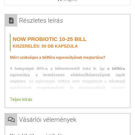
Részletes leírás
NOW PROBIOTIC 10-25 BILL
KISZERELÉS: 50 DB KAPSZULA
Miért szükséges a bélflóra egyensúlyának megtartása?
A betegségek 80%-a a bélrendszerből indul ki, így
a bélflóra
egyensúlya a természetes védekezőképességünk egyik
alapköve
.
Az egészséges bélflóra lakói meggátolják a
kórokozó
baktériumok megtelepedését és elszaporodását
, valamint
csökkentik a
gyulladást keltő anyagok termelődését
.
Teljes leírás
A bélflórát főként korunk
rendszertelen
,
rostszegény táplálkozása
zavarja meg. A stresszel teli életmód, a környezetszennyezés, a
szervezetünkre káros anyagok és a gyógyszerek miatt a legtöbb
Vásárlói vélemények
embert bélflórája károsodott.