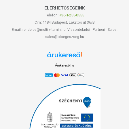
ELÉRHETŐSÉGEINK
Telefon:
+36-1-255-0555
Cím: 1184 Budapest, Lakatos út 36/B
Email: rendeles@multi-vitamin.hu, Viszonteladói - Partneri - Sales:
sales@bioegeszseg.hu
Árukereső.hu