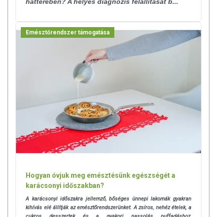
hátterében? A helyes diagnózis felállítását b...
Emésztőrendszer támogatása
Hogyan óvjuk meg emésztésünk egészségét a
karácsonyi időszakban?
A karácsonyi időszakra jellemző, bőséges ünnepi lakomák gyakran
kihívás elé állítják az emésztőrendszerünket. A zsíros, nehéz ételek, a
cukros desszertek és a gyakori nassolás puffadáshoz,