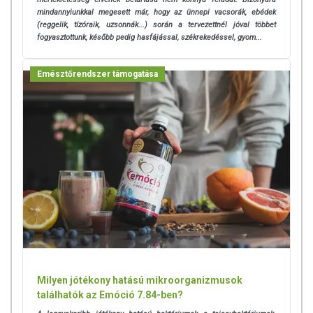
mindannyiunkkal megesett már, hogy az ünnepi vacsorák, ebédek
(reggelik, tízóraik, uzsonnák...) során a tervezettnél jóval többet
fogyasztottunk, később pedig hasfájással, székrekedéssel, gyom...
Emésztőrendszer támogatása
Milyen jótékony hatású mikroorganizmusok
találhatók az Emóció 7.84-ben?