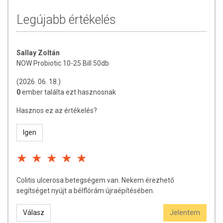
GMO-mentes
Legújabb értékelés
Hozzáadott cukor nélkül
Gluténmentes
Szójamentes
Tartósítószer-mentes
Sallay Zoltán
NOW Probiotic 10-25 Bill 50db
FELHASZNÁLÁSI JAVASLAT
(2026. 06. 18.)
Javasolt használat:
Étrendi kiegészítésként 1 db kapszula szedése
0
ember találta ezt hasznosnak
ajánlott naponta egy vagy két alkalommal két ételfogás között, vagy
Hasznos ez az értékelés?
éhgyomorra.
Igen
ÖSSZETÉTEL
Burgonyakeményítő, zselatin (kapszula), cellulóz, szilícium-dioxid és
magnézium-sztearát (növényi eredetű). Tejszármazékokat tartalmaz.
Colitis ulcerosa betegségem van. Nekem érezhető
Hatóanyagok:
Lactobacillus acidophilus; Bifidobacterium lactis;
segítséget nyújt a bélflórám újraépítésében.
Lactobacillus plantarum; Lactobacillus casei; Lactobacillus
rhamnosus; Lactobacillus paracasei; Bifidobacterium breve;
Válasz
Jelentem
Streptococcus thermophilus; Lactobacillus salivarius; Bifidobacterium