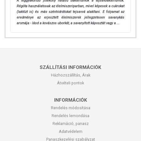
A leggyakoribb jótékony hatású baktériumok a tejsavbaktériumok.
Régóta használatosak az élelmiszeriparban, mivel képesek a cukrokat
(laktózt is) és más szénhidrátokat tejsavvá alakítani. E folyamat az
eredménye az erjesztett élelmiszerek jellegzetesen savanykás
aromája - lásd a kovászos uborkát, a savanyított káposztát vagy a ...
SZÁLLÍTÁSI INFORMÁCIÓK
Házhozszállítás, Árak
Átvételi pontok
INFORMÁCIÓK
Rendelés módosítása
Rendelés lemondása
Reklamáció, panasz
Adatvédelem
Panaszkezelési szabályzat