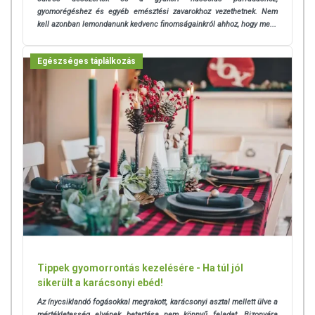
gyomorégéshez és egyéb emésztési zavarokhoz vezethetnek. Nem
kell azonban lemondanunk kedvenc finomságainkról ahhoz, hogy me...
Egészséges táplálkozás
Tippek gyomorrontás kezelésére - Ha túl jól
sikerült a karácsonyi ebéd!
Az ínycsiklandó fogásokkal megrakott, karácsonyi asztal mellett ülve a
mértékletesség elvének betartása nem könnyű feladat. Bizonyára