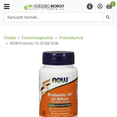
0
Kere
Főoldal
Étrend-kiegészítők
Probiotikumok
NOW Probiotic 10-25 Bill 50db