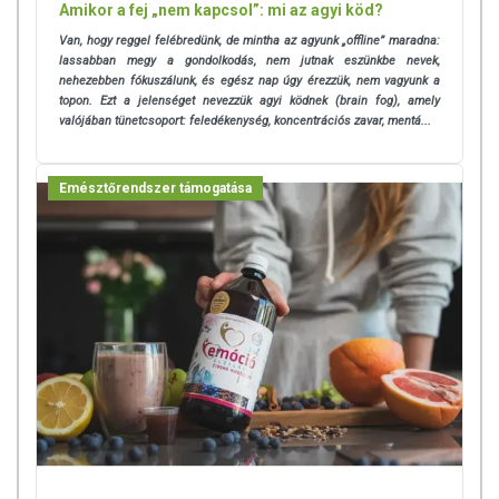
Amikor a fej „nem kapcsol”: mi az agyi köd?
Van, hogy reggel felébredünk, de mintha az agyunk „offline” maradna:
lassabban megy a gondolkodás, nem jutnak eszünkbe nevek,
nehezebben fókuszálunk, és egész nap úgy érezzük, nem vagyunk a
topon. Ezt a jelenséget nevezzük agyi ködnek (brain fog), amely
valójában tünetcsoport: feledékenység, koncentrációs zavar, mentá...
Emésztőrendszer támogatása