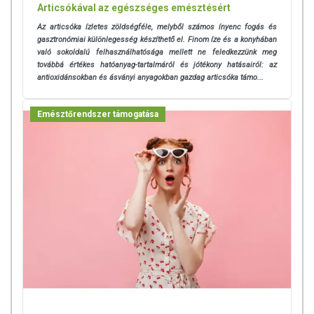
Articsókával az egészséges emésztésért
Az articsóka ízletes zöldségféle, melyből számos ínyenc fogás és
gasztronómiai különlegesség készíthető el. Finom íze és a konyhában
való sokoldalú felhasználhatósága mellett ne feledkezzünk meg
továbbá
értékes hatóanyag-tartalmáról és jótékony hatásairól: az
antioxidánsokban és ásványi anyagokban gazdag articsóka támo...
Emésztőrendszer támogatása