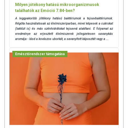
Milyen jótékony hatású mikroorganizmusok
találhatók az Emóció 7.84-ben?
A leggyakoribb jótékony hatású baktériumok a tejsavbaktériumok.
Régóta használatosak az élelmiszeriparban, mivel képesek a cukrokat
(laktózt is) és más szénhidrátokat tejsavvá alakítani. E folyamat az
eredménye az erjesztett élelmiszerek jellegzetesen savanykás
aromája - lásd a kovászos uborkát, a savanyított káposztát vagy a ...
Emésztőrendszer támogatása