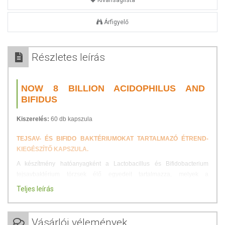
Kívánságlista
Árfigyelő
Részletes leírás
NOW 8 BILLION ACIDOPHILUS AND
BIFIDUS
Kiszerelés:
60 db kapszula
TEJSAV- ÉS BIFIDO BAKTÉRIUMOKAT TARTALMAZÓ ÉTREND-
KIEGÉSZÍTŐ KAPSZULA.
A készítmény hatóanyagként a Lactobacillus és Bifidobacterium
tejsavbaktérium törzsek élő egyedeit tartalmazza, melyek a
szervezetbe jutva hatással vannak a bélrendszer mikrokörnyezetére.
Teljes leírás
A jótékony hatású probiotikumok rendszeres szedése segíthet az
egészséges bélflóra fenntartásában. Különösen ajánlott
Vásárlói vélemények
antibiotikumos terápia alatt és után, mivel azok felboríthatják vagy