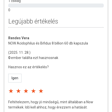
acidophillus, Bifidobacteria lactis, Bifidobacteris longum, tömegnővelő
1 csillag
szer(cellulóz), csomósodást gátlók(szilícium-dioxid és magnézium-
0
sztearát). Tejszármazékokat tartalmazhat!
Legújabb értékelés
Nem tartalmaz: cukrot, élesztőt, búzát, szóját, tojást,és
tartósítószereket.
TOVÁBBI TUDNIVALÓK
Rendes Vera
NOW Acidophilus és Bifidus 8 billion 60 db kapszula
Tárolás: száraz, hűvös helyen.
(2025. 11. 28.)
Származási hely: USA
0
ember találta ezt hasznosnak
Gyártó: Now Foods, USA
Hasznos ez az értékelés?
Igen
Az oldalunkon lévő adatokat folyamatosan frissítjük, törekszünk arra,
hogy naprakészek legyenek. Szeretnénk felhívni azonban a figyelmet,
hogy ennek ellenére a webshopon szereplő adatok (beleértve a
termékfotókat, tápérték-, összetétel-, és allergén információkat is) csak
tájékoztató jellegűek, a tényleges értékek eltérhetnek az élelmiszerek
Feltételezem, hogy jó minőségű, mint általában a Now
természetéből adódóan. A friss, aktuális információkat a termékek
termékek. Idő kell ahhoz, hogy érezzem a hatását.
csomagolásán találják meg.