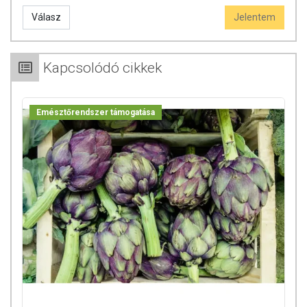
Válasz
Jelentem
Az étrend-kiegészítők az érvényben levő európai uniós szabályozás
szerint élelmiszereknek minősülnek, amelyek a hagyományos étrend
kiegészítését szolgálják, és koncentrált formában tartalmaznak
Kapcsolódó cikkek
tápanyagokat. Bár az étrend-kiegészítők kedvező élettani
hatással rendelkezhetnek, amely egyénenként eltérő lehet, jelölésük,
megjelenítésük, és reklámozásuk során nem engedélyezett a
Emésztőrendszer támogatása
készítményeknek betegséget megelőző vagy gyógyító
hatást tulajdonítani.
A termék nem helyettesíti a kiegyensúlyozott, vegyes étrendet és az
egészséges életmódot!
A termék nem gyógyít betegségeket! A termék nem az orvosi kezelés
helyettesítésére alkalmas! Betegség esetén használatát beszélje meg
kezelőorvosával. Az ajánlott napi fogyasztási mennyiséget ne lépje túl!
Ne szedje a készítményt, ha az összetevők bármelyikére érzékeny
vagy allergiás! Kisgyermektől elzárva tartandó!