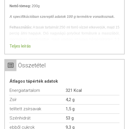
Nettó tömeg:
200g
A specifikációban szereplő adatok 100 g termékre vonatkoznak.
Felhasználás:
A tasak tartalmát 250 ml forró vízzel elkeverjük, majd 15
percig állni hagyjuk. Dió nagyságú golyókat formálunk a masszából,
morzsában megforgatjuk, majd olajban közepes hőmérsékleten 2-3
percig sütjük.
Teljes leírás
Tálalási javaslat:
Feltétként saláták, főzelékek mellé vagy köretként
húsételekhez.
Összetétel
ÖSSZETÉTEL
Átlagos tápérték adatok
Átlagos tápérték 100g termékben:
Energiatartalom
321 Kcal
Energia: 1234 kJ / 321 kcal
Zsír
4,2 g
Fehérje: 22 g
telített zsírsavak
1,5 g
Szénhidrát: 53 g
ebből cukor: 9,3 g
Szénhidrát
53 g
Zsír: 4,2 g
ebből cukrok
9,3 g
ebből telített zsírsav: 1,5 g