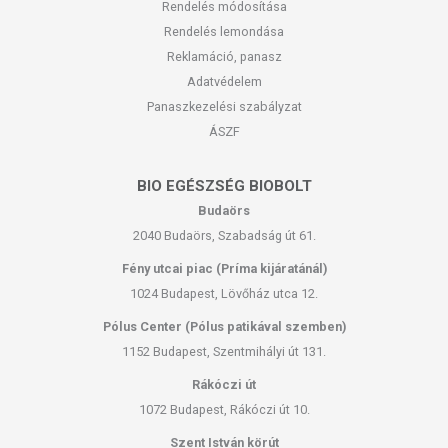
Rendelés módosítása
Rendelés lemondása
Reklamáció, panasz
Adatvédelem
Panaszkezelési szabályzat
ÁSZF
BIO EGÉSZSÉG BIOBOLT
Budaörs
2040 Budaörs, Szabadság út 61.
Fény utcai piac (Príma kijáratánál)
1024 Budapest, Lövőház utca 12.
Pólus Center (Pólus patikával szemben)
1152 Budapest, Szentmihályi út 131.
Rákóczi út
1072 Budapest, Rákóczi út 10.
Szent István körút