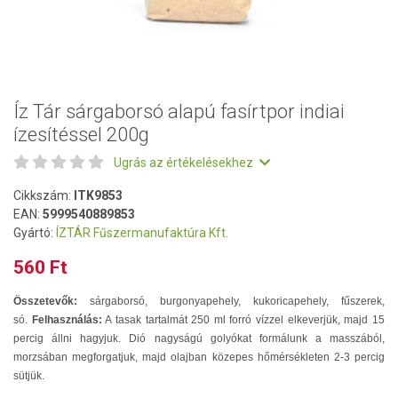
Íz Tár sárgaborsó alapú fasírtpor indiai
ízesítéssel 200g
Ugrás az értékelésekhez
Cikkszám:
ITK9853
EAN:
5999540889853
Gyártó:
ÍZTÁR Fűszermanufaktúra Kft.
560 Ft
Összetevők:
sárgaborsó, burgonyapehely, kukoricapehely, fűszerek,
só.
Felhasználás:
A tasak tartalmát 250 ml forró vízzel elkeverjük, majd 15
percig állni hagyjuk. Dió nagyságú golyókat formálunk a masszából,
morzsában megforgatjuk, majd olajban közepes hőmérsékleten 2-3 percig
sütjük.