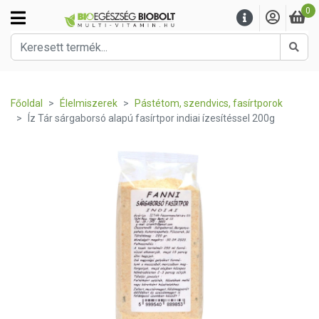
0
Kere
Főoldal
Élelmiszerek
Pástétom, szendvics, fasírtporok
Íz Tár sárgaborsó alapú fasírtpor indiai ízesítéssel 200g