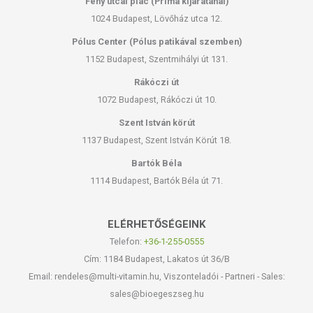
Fény utcai piac (Príma kijáratánál)
1024 Budapest, Lövőház utca 12.
Pólus Center (Pólus patikával szemben)
1152 Budapest, Szentmihályi út 131.
Rákóczi út
1072 Budapest, Rákóczi út 10.
Szent István körút
1137 Budapest, Szent István Körút 18.
Bartók Béla
1114 Budapest, Bartók Béla út 71.
ELÉRHETŐSÉGEINK
Telefon:
+36-1-255-0555
Cím: 1184 Budapest, Lakatos út 36/B
Email: rendeles@multi-vitamin.hu, Viszonteladói - Partneri - Sales:
sales@bioegeszseg.hu