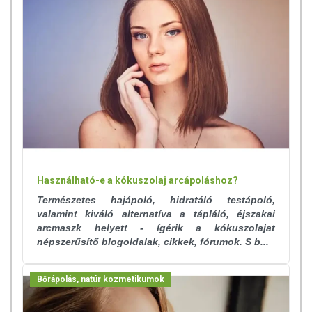
hogy naprakészek legyenek. Szeretnénk felhívni azonban a figyelmet,
hogy ennek ellenére a webshopon szereplő adatok (beleértve a
termékfotókat, tápérték-, összetétel-, és allergén információkat is) csak
tájékoztató jellegűek, a tényleges értékek eltérhetnek az élelmiszerek
természetéből adódóan. A friss, aktuális információkat a termékek
csomagolásán találják meg.
Használható-e a kókuszolaj arcápoláshoz?
Természetes hajápoló, hidratáló testápoló,
valamint kiváló alternatíva a tápláló, éjszakai
arcmaszk helyett - ígérik a kókuszolajat
népszerűsítő blogoldalak, cikkek, fórumok. S b...
Bőrápolás, natúr kozmetikumok