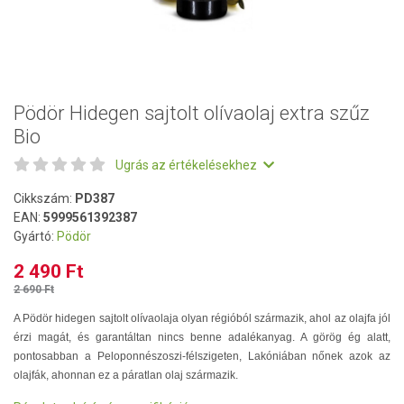
Pödör Hidegen sajtolt olívaolaj extra szűz
Bio
Ugrás az értékelésekhez
Cikkszám:
PD387
EAN:
5999561392387
Gyártó:
Pödör
2 490 Ft
2 690 Ft
A Pödör hidegen sajtolt olívaolaja olyan régióból származik, ahol az olajfa jól
érzi magát, és garantáltan nincs benne adalékanyag. A görög ég alatt,
pontosabban a Peloponnészoszi-félszigeten, Lakóniában nőnek azok az
olajfák, ahonnan ez a páratlan olaj származik.