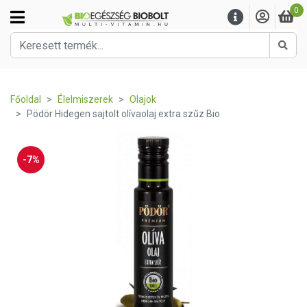
0
Kere
Főoldal
Élelmiszerek
Olajok
Pödör Hidegen sajtolt olívaolaj extra szűz Bio
-7%