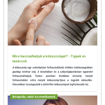
OMEGA ZSÍRSAVAK
Omega-3
:
12,8 g
Omega-6
:
44,1 g
Omega-9
:
17 g
TOVÁBBI TUDNIVALÓK
TÁROLÁS
:
Bontatlanul, hűvös, száraz, napfénytől védett helyen 14-18
hónapig tárolható.
Mire használhatjuk a kókuszolajat? - Tippek és
MINŐSÉGÉT MEGŐRZI:
A szavatosság pontos megőrzésének dátuma
tanácsok
az üvegen feltüntetésre kerül.
A kókuszolaj egy sokoldalúan felhasználható, értékes hatóanyagokban
A felbontást követően javasolt 3-4 hónapon belül felhasználni, hogy
gazdag növényi olaj. A konyhában és a szépségápolásban egyaránt
az értékes alkotóelemek ne veszítsenek magas minőségükből.
felhasználhatjuk, fontos azonban tisztában lennünk, melyik
felhasználási célra melyik kókuszolaj-típus a legjobb választás.
Szűretlen olaj, ezért fogyasztás előtt rázzuk fel!
Írásunkban összegezzük a különféle kókuszolajok legfontosabb tul...
Származási hely:
Görögország
Bőrápolás, natúr kozmetikumok
Az oldalunkon lévő adatokat folyamatosan frissítjük, törekszünk arra,