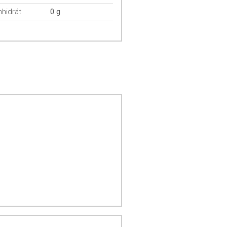
hidrát
0 g