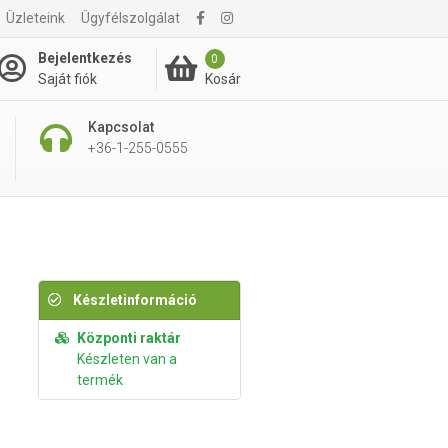
Üzleteink
Ügyfélszolgálat
4 295 Ft
Kosárba rakom
Bejelentkezés
0
Kosár
Saját fiók
Kapcsolat
+36-1-255-0555
Készletinformáció
Központi raktár
Készleten van a
termék