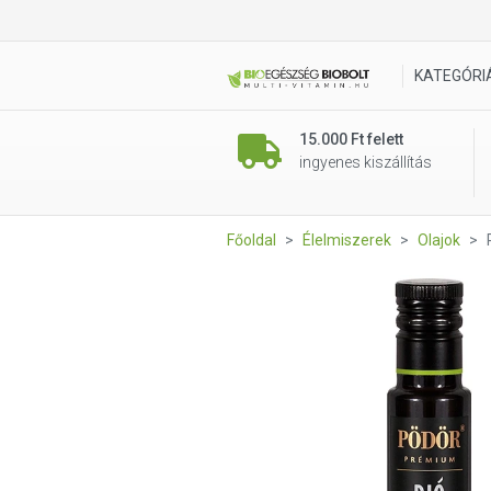
Pödör BIO Dióolaj 100 ml
KATEGÓRI
15.000 Ft felett
ingyenes kiszállítás
Főoldal
Élelmiszerek
Olajok