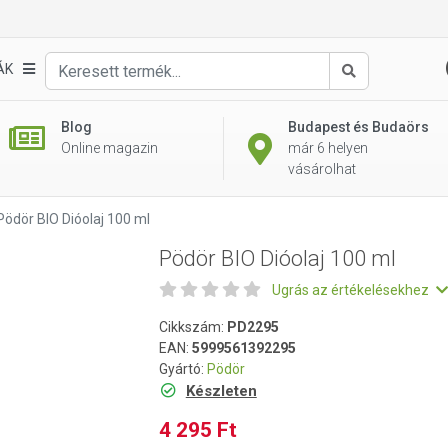
ÁK
Keresés
Blog
Budapest és Budaörs
Online magazin
már 6 helyen
vásárolhat
Pödör BIO Dióolaj 100 ml
Pödör BIO Dióolaj 100 ml
Ugrás az értékelésekhez
Cikkszám:
PD2295
EAN:
5999561392295
Gyártó:
Pödör
Készleten
4 295 Ft