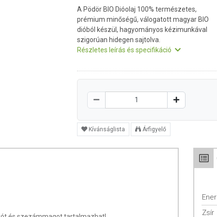
A Pödör BIO Dióolaj 100% természetes,
prémium minőségű, válogatott magyar BIO
dióból készül, hagyományos kézimunkával
szigorúan hidegen sajtolva.
Részletes leírás és specifikáció
Kívánságlista
Árfigyelő
Ener
Zsír
ót és szezámmagot tartalmazhat!