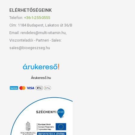
ELÉRHETŐSÉGEINK
Telefon:
+36-1-255-0555
Cím: 1184 Budapest, Lakatos út 36/B
Email: rendeles@multi-vitamin.hu,
Viszonteladói - Partneri - Sales:
sales@bioegeszseg.hu
Árukereső.hu