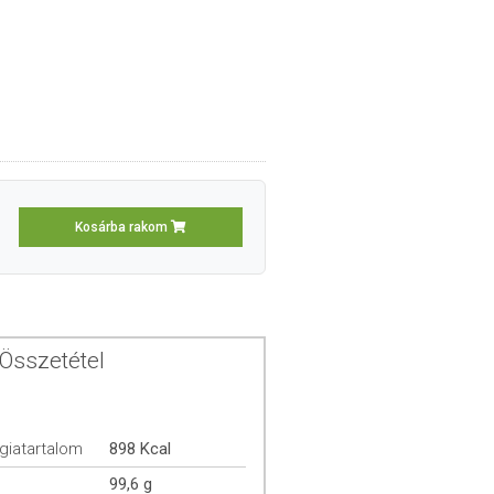
Kosárba rakom
Összetétel
giatartalom
898 Kcal
99,6 g