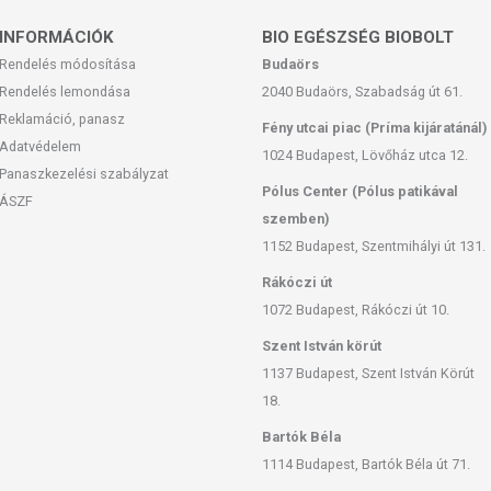
INFORMÁCIÓK
BIO EGÉSZSÉG BIOBOLT
ényben levő európai uniós szabályozás szerint
Rendelés módosítása
Budaörs
ek a hagyományos étrend kiegészítését szolgálják, és
ak tápanyagokat. Bár az étrend-kiegészítők kedvező
Rendelés lemondása
2040 Budaörs, Szabadság út 61.
tnek, amely egyénenként eltérő lehet, jelölésük,
Reklamáció, panasz
Fény utcai piac (Príma kijáratánál)
suk során nem engedélyezett a készítményeknek
Adatvédelem
1024 Budapest, Lövőház utca 12.
hatást tulajdonítani.
Panaszkezelési szabályzat
Pólus Center (Pólus patikával
egyensúlyozott, vegyes étrendet és az egészséges
ÁSZF
szemben)
ít betegségeket! A termék nem az orvosi kezelés
ég esetén használatát beszélje meg kezelőorvosával. Az
1152 Budapest, Szentmihályi út 131.
iséget ne lépje túl! Ne szedje a készítményt, ha az
Rákóczi út
agy allergiás! Kisgyermektől elzárva tartandó!
1072 Budapest, Rákóczi út 10.
Szent István körút
1137 Budapest, Szent István Körút
18.
Bartók Béla
1114 Budapest, Bartók Béla út 71.