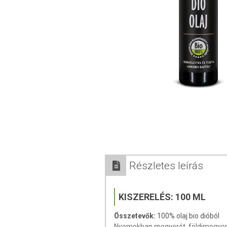
Részletes leírás
KISZERELÉS:
100 ML
Összetevők:
100% olaj bio dióból
Nyomokban mogyorót, földimogyor