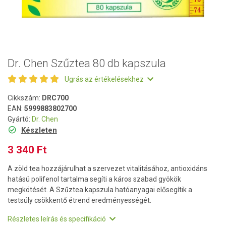
Dr. Chen Szűztea 80 db kapszula
Ugrás az értékelésekhez
Cikkszám:
DRC700
EAN:
5999883802700
Gyártó:
Dr. Chen
Készleten
3 340 Ft
A zöld tea hozzájárulhat a szervezet vitalitásához, antioxidáns
hatású polifenol tartalma segíti a káros szabad gyökök
megkötését. A Szűztea kapszula hatóanyagai elősegítik a
testsúly csökkentő étrend eredményességét.
Részletes leírás és specifikáció