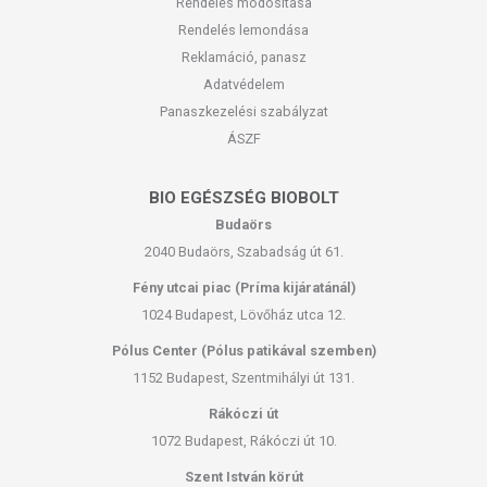
Rendelés módosítása
Rendelés lemondása
Reklamáció, panasz
Adatvédelem
Panaszkezelési szabályzat
ÁSZF
BIO EGÉSZSÉG BIOBOLT
Budaörs
2040 Budaörs, Szabadság út 61.
Fény utcai piac (Príma kijáratánál)
1024 Budapest, Lövőház utca 12.
Pólus Center (Pólus patikával szemben)
1152 Budapest, Szentmihályi út 131.
Rákóczi út
1072 Budapest, Rákóczi út 10.
Szent István körút