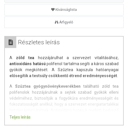
Kívánságlista
Árfigyelő
Részletes leírás
A
zöld tea
hozzájárulhat a szervezet vitalitásához,
antioxidáns hatású
polifenol tartalma segíti a káros szabad
gyökök megkötését. A Szűztea kapszula hatóanyagai
elősegítik a testsúly csökkentő étrend eredményességét
.
A
Szűztea gyógynövénykeverékben
található zöld tea
polifenolok hozzájárulnak a sejtek szabad gyökök elleni
védelméhez, biztosítják a fogyókúra eredményességét és
fokozatosságát anélkül, hogy a szervezet energiatartalékai
hirtelen kimerülnének. Antioxidáns hatásuk mellett, kedvező
hatást fejtenek ki a szervezet tisztításában, ami kihat a bőr
Teljes leírás
állapotára és szépségére is.