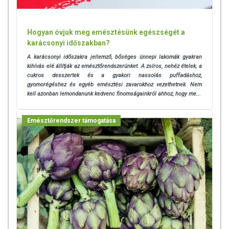
Hogyan óvjuk meg emésztésünk egészségét a
karácsonyi időszakban?
A karácsonyi időszakra jellemző, bőséges ünnepi lakomák gyakran
kihívás elé állítják az emésztőrendszerünket. A zsíros, nehéz ételek, a
cukros desszertek és a gyakori nassolás puffadáshoz,
gyomorégéshez és egyéb emésztési zavarokhoz vezethetnek. Nem
kell azonban lemondanunk kedvenc finomságainkról ahhoz, hogy me...
Emésztőrendszer támogatása