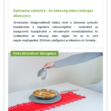
Gymnema sylvestre - Az édesség utáni sóvárgás
ellenszere
Természetes étvágycsökkentő hatása révén a Gymnema sylvestre
hozzájárulhat a fogyókúra sikerességéhez - serkentheti az
anyagcserét, hozzájárulhat a vércukorszint normalizálásához és
csökkentheti az édesség utáni vágyat. Ha az év első
napján
megfogadtad: 2024-ben odafigyelsz az étkezésre és formába...
Emésztőrendszer támogatása