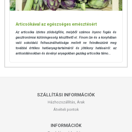
Articsókával az egészséges emésztésért
Az articsóka ízletes zöldségféle, melyből számos ínyenc fogás és
gasztronómiai különlegesség készíthető el. Finom íze és a konyhában
való sokoldalú felhasználhatósága mellett ne feledkezzünk meg
továbbá
értékes hatóanyag-tartalmáról és jótékony hatásairól: az
antioxidánsokban és ásványi anyagokban gazdag articsóka támo...
SZÁLLÍTÁSI INFORMÁCIÓK
Házhozszállítás, Árak
Átvételi pontok
INFORMÁCIÓK