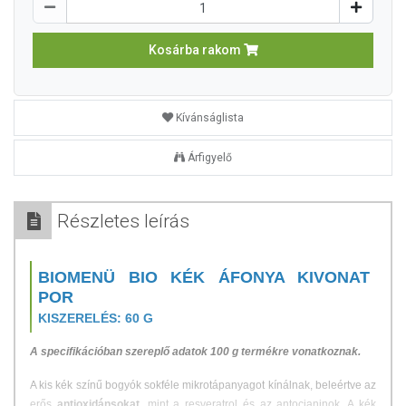
Kosárba rakom
Kívánságlista
Árfigyelő
Részletes leírás
BIOMENÜ BIO KÉK ÁFONYA KIVONAT
POR
KISZERELÉS: 60 G
A specifikációban szereplő adatok 100 g termékre vonatkoznak.
A kis kék színű bogyók sokféle mikrotápanyagot kínálnak, beleértve az
erős
antioxidánsokat
, mint a resveratrol és az antocianinok. A kék