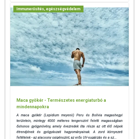
Immunerősítés, egészségvédelem
Maca gyökér - Természetes energiaturbó a
mindennapokra
A maca gyökér (Lepidium meyenii) Peru és Bolívia magashegyi
területein, mintegy 4000 méteres tengerszint feletti magasságban
őshonos gyógynövény, amely évezredek óta része az ott élő népek
étrendjének és gyógyászati hagyományainak. A zord környezeti
feltételek - az alacsony oxigénszint, az erős UV-sugárzás és a sz...