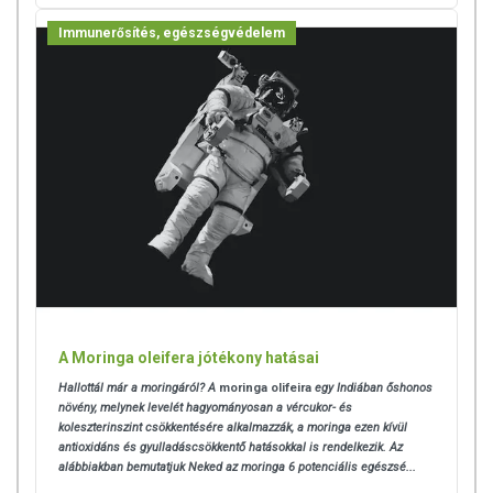
Immunerősítés, egészségvédelem
A Moringa oleifera jótékony hatásai
Hallottál már a moringáról? A
moringa olifeira
egy Indiában őshonos
növény, melynek levelét hagyományosan a vércukor- és
koleszterinszint csökkentésére alkalmazzák, a moringa ezen kívül
antioxidáns és gyulladáscsökkentő hatásokkal is rendelkezik. Az
alábbiakban bemutatjuk Neked az moringa 6 potenciális egészsé...