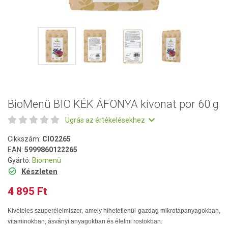
BioMenü BIO KÉK ÁFONYA kivonat por 60 g
Ugrás az értékelésekhez
Cikkszám:
CIO2265
EAN:
5999860122265
Gyártó:
Biomenü
Készleten
4 895 Ft
Kivételes szuperélelmiszer, amely hihetetlenül gazdag mikrotápanyagokban,
vitaminokban, ásványi anyagokban és élelmi rostokban.