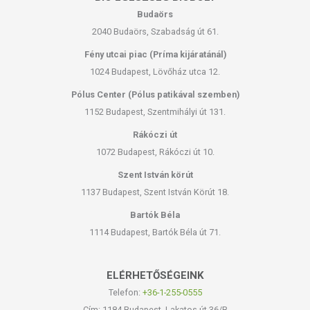
Budaörs
2040 Budaörs, Szabadság út 61.
Fény utcai piac (Príma kijáratánál)
1024 Budapest, Lövőház utca 12.
Pólus Center (Pólus patikával szemben)
1152 Budapest, Szentmihályi út 131.
Rákóczi út
1072 Budapest, Rákóczi út 10.
Szent István körút
1137 Budapest, Szent István Körút 18.
Bartók Béla
1114 Budapest, Bartók Béla út 71.
ELÉRHETŐSÉGEINK
Telefon:
+36-1-255-0555
Cím: 1184 Budapest, Lakatos út 36/B