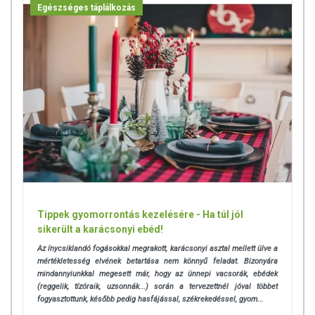
Egészséges táplálkozás
Tippek gyomorrontás kezelésére - Ha túl jól
sikerült a karácsonyi ebéd!
Az ínycsiklandó fogásokkal megrakott, karácsonyi asztal mellett ülve a
mértékletesség elvének betartása nem könnyű feladat. Bizonyára
mindannyiunkkal megesett már, hogy az ünnepi vacsorák, ebédek
(reggelik, tízóraik, uzsonnák...) során a tervezettnél jóval többet
fogyasztottunk, később pedig hasfájással, székrekedéssel, gyom...