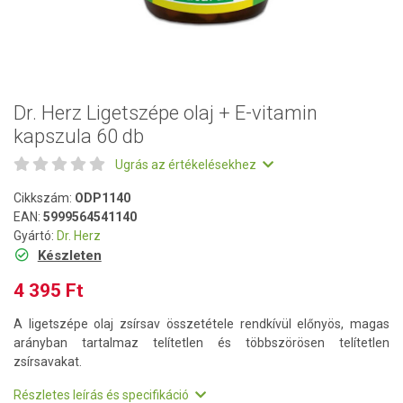
Dr. Herz Ligetszépe olaj + E-vitamin
kapszula 60 db
Ugrás az értékelésekhez
Cikkszám:
ODP1140
EAN:
5999564541140
Gyártó:
Dr. Herz
Készleten
4 395 Ft
A ligetszépe olaj zsírsav összetétele rendkívül előnyös, magas
arányban tartalmaz telítetlen és többszörösen telítetlen
zsírsavakat.
Részletes leírás és specifikáció