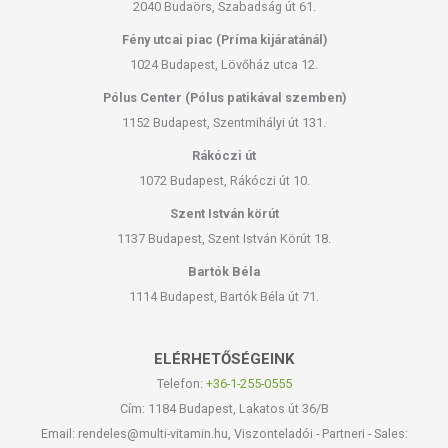
2040 Budaörs, Szabadság út 61.
Fény utcai piac (Príma kijáratánál)
1024 Budapest, Lövőház utca 12.
Pólus Center (Pólus patikával szemben)
1152 Budapest, Szentmihályi út 131.
Rákóczi út
1072 Budapest, Rákóczi út 10.
Szent István körút
1137 Budapest, Szent István Körút 18.
Bartók Béla
1114 Budapest, Bartók Béla út 71.
ELÉRHETŐSÉGEINK
Telefon:
+36-1-255-0555
Cím: 1184 Budapest, Lakatos út 36/B
Email: rendeles@multi-vitamin.hu, Viszonteladói - Partneri - Sales: