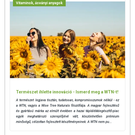
Vitaminok, ásványi anyagok
Természet ihlette innováció - Ismerd meg a WTN-t!
A természet legjava tisztán, tudatosan, kompromisszumok nélkül - ez
a
WTN, vagyis a Wise Tree Naturals filozófiája. A magyar fejlesztésű
és gyártású márka az elmúlt években a hazai táplálékkiegészítő-piac
egyik meghatározó szereplőjévé vált, köszönhetően prémium
minőségű, célzottan fejlesztett készítményeinek. A WTN nem pu...