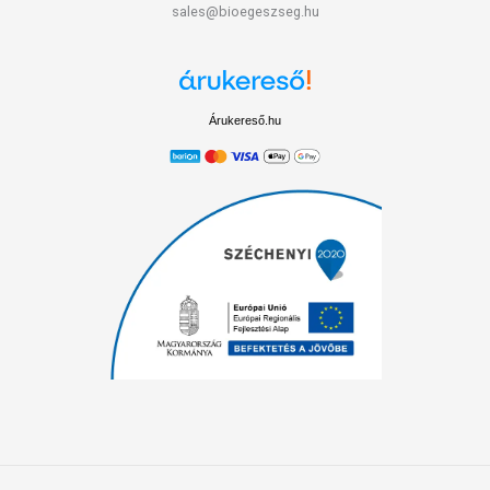
sales@bioegeszseg.hu
Árukereső.hu