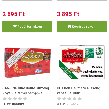
2 695 Ft
3 895 Ft
Kosárba rakom
Kosárba rakom
SANJING Blue Bottle Ginzeng
Dr. Chen Eleuthero Ginseng
Royal Jelly méhpempővel
kapszula 30db
ampulla 10db
Cikksz.
BSS1019
Cikksz.
DRC3012