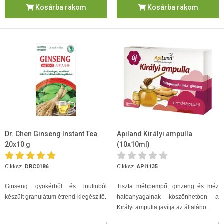
Kosárba rakom
Kosárba rakom
Dr. Chen Ginseng Instant Tea
Apiland Királyi ampulla
20x10 g
(10x10ml)
Cikksz.
DRC0186
Cikksz.
API1135
Ginseng gyökérből és inulinból
Tiszta méhpempő, ginzeng és méz
készült granulátum étrend-kiegészítő.
hatóanyagainak köszönhetően a
Királyi ampulla javítja az általáno...