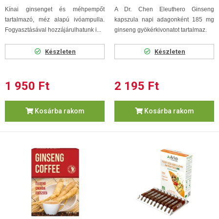
Kínai ginsenget és méhpempőt
A Dr. Chen Eleuthero Ginseng
tartalmazó, méz alapú ivóampulla.
kapszula napi adagonként 185 mg
Fogyasztásával hozzájárulhatunk i...
ginseng gyökérkivonatot tartalmaz.
Készleten
Készleten
1 950 Ft
2 195 Ft
Kosárba rakom
Kosárba rakom