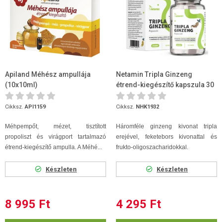
Apiland Méhész ampullája
Netamin Tripla Ginzeng
(10x10ml)
étrend-kiegészítő kapszula 30
db
Cikksz.
API1159
Cikksz.
NHK1932
Méhpempőt, mézet, tisztított
Háromféle ginzeng kivonat tripla
propoliszt és virágport tartalmazó
erejével, feketebors kivonattal és
étrend-kiegészítő ampulla. A Méhé...
frukto-oligoszacharidokkal.
Készleten
Készleten
8 995 Ft
4 295 Ft