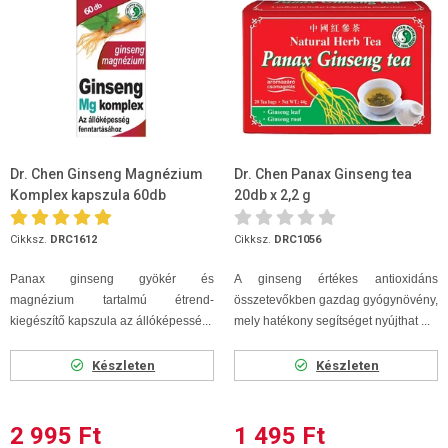
Dr. Chen Ginseng Magnézium
Dr. Chen Panax Ginseng tea
Komplex kapszula 60db
20db x 2,2 g
Cikksz.
DRC1612
Cikksz.
DRC1056
Panax ginseng gyökér és
A ginseng értékes antioxidáns
magnézium tartalmú étrend-
összetevőkben gazdag gyógynövény,
kiegészítő kapszula az állóképessé...
mely hatékony segítséget nyújthat ...
Készleten
Készleten
2 995 Ft
1 495 Ft