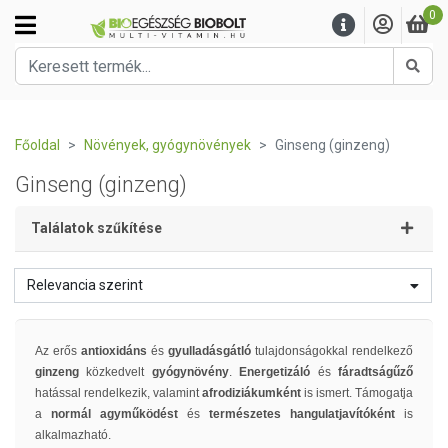
0
Kere
Főoldal
Növények, gyógynövények
Ginseng (ginzeng)
Ginseng (ginzeng)
Találatok szűkítése
Relevancia szerint
Az erős
antioxidáns
és
gyulladásgátló
tulajdonságokkal rendelkező
ginzeng
közkedvelt
gyógynövény
.
Energetizáló
és
fáradtságűző
hatással rendelkezik, valamint
afrodiziákumként
is ismert. Támogatja
a
normál agyműködést
és
természetes hangulatjavítóként
is
alkalmazható.