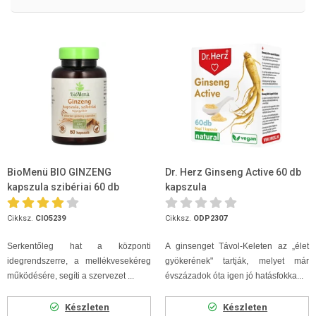
BioMenü BIO GINZENG
Dr. Herz Ginseng Active 60 db
kapszula szibériai 60 db
kapszula
Cikksz.
CIO5239
Cikksz.
ODP2307
Serkentőleg hat a központi
A ginsenget Távol-Keleten az „élet
idegrendszerre, a mellékvesekéreg
gyökerének" tartják, melyet már
működésére, segíti a szervezet ...
évszázadok óta igen jó hatásfokka...
Készleten
Készleten