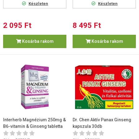
Készleten
Készleten
2 095 Ft
8 495 Ft
Kosárba rakom
Kosárba rakom
Interherb Magnézium 250mg &
Dr. Chen Aktív Panax Ginseng
B6-vitamin & Ginseng tabletta
kapszula 30db
30 db