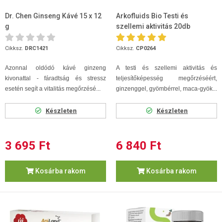
Dr. Chen Ginseng Kávé 15 x 12
Arkofluids Bio Testi és
g
szellemi aktivitás 20db
ampulla
Cikksz.
DRC1421
Cikksz.
CP0264
Azonnal oldódó kávé ginzeng
A testi és szellemi aktivitás és
kivonattal - fáradtság és stressz
teljesítőképesség megőrzéséért,
esetén segít a vitalitás megőrzésé...
ginzenggel, gyömbérrel, maca-gyök...
Készleten
Készleten
3 695 Ft
6 840 Ft
Kosárba rakom
Kosárba rakom