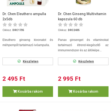
Dr. Chen Eleuthero ampulla
Dr. Chen Ginseng Multivitamin
2x5db
kapszula 60 db
Cikksz.
DRC1735
Cikksz.
DRC2435
Eleuthero ginseng kivonatot és
Panax ginsenget és vitaminokat
méhpempőt tartalmazó ivóampulla.
tartalmazó étrend-kiegészítő az
immunrendszer és az állóképe...
Készleten
Készleten
2 495 Ft
2 995 Ft
Kosárba rakom
Kosárba rakom