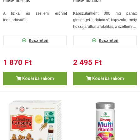
Cikksz.
BGB5945
Cikksz.
DRC3029
A fizikai és szellemi erőnlét
Kapszulánként 300 mg panax
fenntartásáért.
ginsenget tartalmazó kapszula, mely
hozzájárulhat a vitalitás, a szellemi ...
Készleten
Készleten
1 870 Ft
2 495 Ft
Kosárba rakom
Kosárba rakom