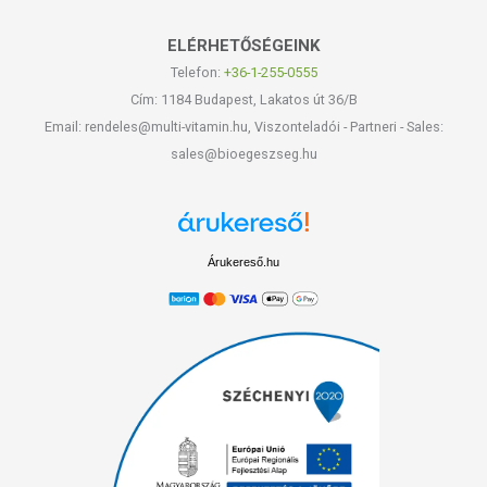
ELÉRHETŐSÉGEINK
Telefon:
+36-1-255-0555
Cím: 1184 Budapest, Lakatos út 36/B
Email: rendeles@multi-vitamin.hu, Viszonteladói - Partneri - Sales:
sales@bioegeszseg.hu
Árukereső.hu