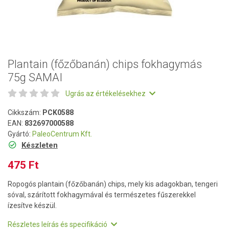
Plantain (főzőbanán) chips fokhagymás
75g SAMAI
Ugrás az értékelésekhez
Cikkszám:
PCK0588
EAN:
832697000588
Gyártó:
PaleoCentrum Kft.
Készleten
475 Ft
Ropogós plantain (főzőbanán) chips, mely kis adagokban, tengeri
sóval, szárított fokhagymával és természetes fűszerekkel
ízesítve készül.
Részletes leírás és specifikáció