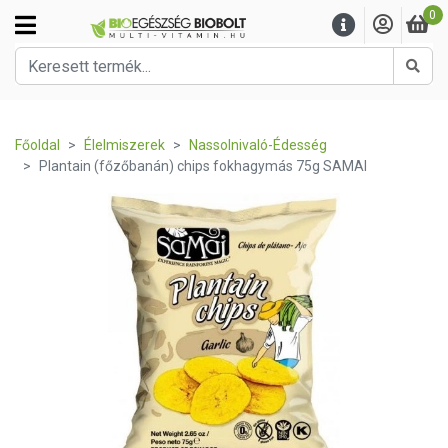
0
Kere
Főoldal
Élelmiszerek
Nassolnivaló-Édesség
Plantain (főzőbanán) chips fokhagymás 75g SAMAI