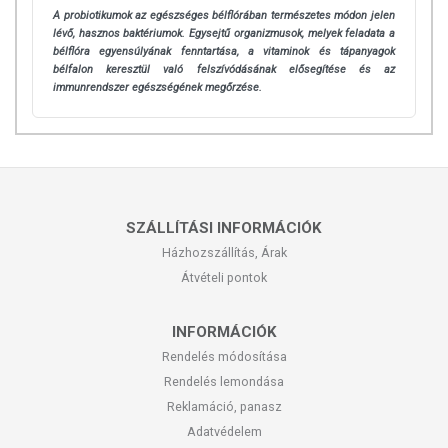
A probiotikumok az egészséges bélflórában természetes módon jelen
lévő, hasznos baktériumok. Egysejtű organizmusok, melyek feladata a
bélflóra egyensúlyának fenntartása, a vitaminok és tápanyagok
bélfalon keresztül való felszívódásának elősegítése és az
immunrendszer egészségének megőrzése.
SZÁLLÍTÁSI INFORMÁCIÓK
Házhozszállítás, Árak
Átvételi pontok
INFORMÁCIÓK
Rendelés módosítása
Rendelés lemondása
Reklamáció, panasz
Adatvédelem