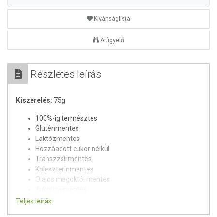
Kívánságlista
Árfigyelő
Részletes leírás
Kiszerelés:
75g
100%-ig természtes
Gluténmentes
Laktózmentes
Hozzáadott cukor nélkül
Transzzsírmentes
Koleszterinmentes
Olajos magoktól mentes
Kukorica mentes
GMO-metes
Teljes leírás
MSG (nátrium-glutamát)-mentes