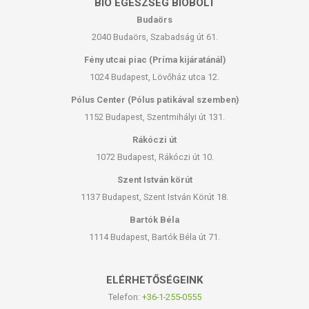
BIO EGÉSZSÉG BIOBOLT
Budaörs
2040 Budaörs, Szabadság út 61.
Fény utcai piac (Príma kijáratánál)
1024 Budapest, Lövőház utca 12.
Pólus Center (Pólus patikával szemben)
1152 Budapest, Szentmihályi út 131.
Rákóczi út
1072 Budapest, Rákóczi út 10.
Szent István körút
1137 Budapest, Szent István Körút 18.
Bartók Béla
1114 Budapest, Bartók Béla út 71.
ELÉRHETŐSÉGEINK
Telefon:
+36-1-255-0555