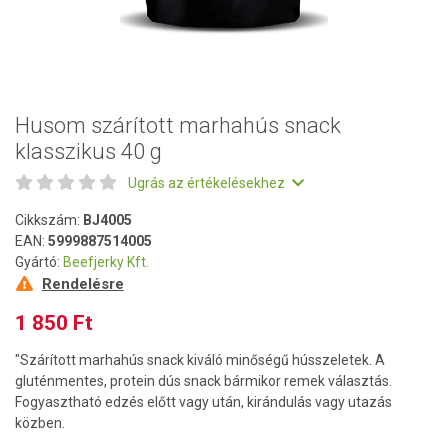
Husom szárított marhahús snack
klasszikus 40 g
Ugrás az értékelésekhez
Cikkszám:
BJ4005
EAN:
5999887514005
Gyártó:
Beefjerky Kft.
Rendelésre
1 850 Ft
"Szárított marhahús snack kiváló minőségű hússzeletek. A
gluténmentes, protein dús snack bármikor remek választás.
Fogyasztható edzés előtt vagy után, kirándulás vagy utazás
közben.