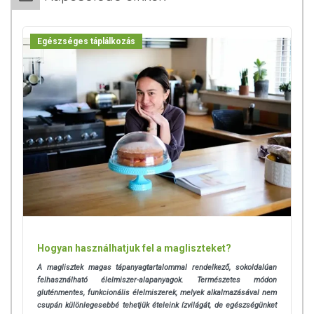
Ha sportolás közben is szeretnél valami finom és tápláló
csemegét bedobni, Neked is szívből ajánljuk a HUSOM-at!
Egészséges táplálkozás
Sörkorcsolya:
Ha unod a mogyorót és a ropit, sör vagy fröccs mellé is
próbáld ki a
HUSOMat
, de vigyázz, mert jól fogsz lakni vele
hamar!
Összetevők: Marhahús
(100 g termék 228 g húsból készül),
víz, hagyma, vörösbor, só, méz, mustár, fruktóz, fűszerek.
Nyomokban zellert, szójababot, szezámmagot és mogyorót
tartalmazhat. Az allergéneket lásd félkövérrel. A tasak
oxigén-abszorbenst tartalmaz, amely nem ehető és
felbontás után kidobandó!
Felbontás után 2 napon belül fogyasztható!
Hogyan használhatjuk fel a magliszteket?
A maglisztek magas tápanyagtartalommal rendelkező, sokoldalúan
Tárolás:
0-30°C között tárolandó.
felhasználható élelmiszer-alapanyagok. Természetes módon
gluténmentes, funkcionális élelmiszerek, melyek alkalmazásával nem
Minőségét megőrzi:
a csomagoláson jelzett időpontig.
csupán különlegesebbé tehetjük ételeink ízvilágát, de egészségünket