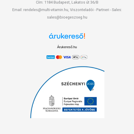
Cím: 1184 Budapest, Lakatos út 36/B
Email: rendeles@multi-vitamin.hu, Viszonteladói - Partneri - Sales:
sales@bioegeszseg.hu
Árukereső.hu