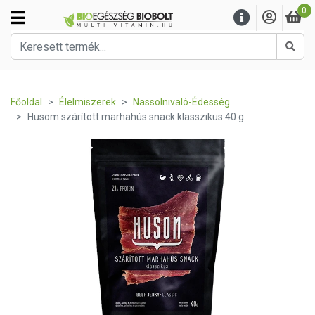
0
Kere
Főoldal
Élelmiszerek
Nassolnivaló-Édesség
Husom szárított marhahús snack klasszikus 40 g