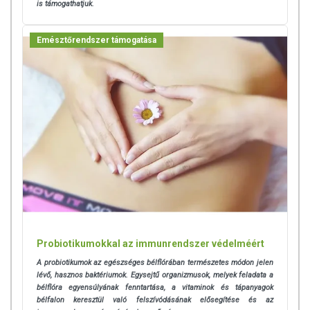
is támogathatjuk.
Forgalmazó:
Beefjerky Kft.
A termék nem helyettesíti a kiegyensúlyozott, vegyes étrendet és
Emésztőrendszer támogatása
az egészséges életmódot!
A termék nem gyógyít betegségeket! A termék nem az orvosi
kezelés helyettesítésére alkalmas! Betegség esetén használatát
beszélje meg kezelőorvosával. Az ajánlott napi
fogyasztási mennyiséget ne lépje túl! Ne szedje a készítményt,
ha az összetevők bármelyikére érzékeny vagy allergiás!
Kisgyermektől elzárva tartandó!
Probiotikumokkal az immunrendszer védelméért
A probiotikumok az egészséges bélflórában természetes módon jelen
lévő, hasznos baktériumok. Egysejtű organizmusok, melyek feladata a
bélflóra egyensúlyának fenntartása, a vitaminok és tápanyagok
bélfalon keresztül való felszívódásának elősegítése és az