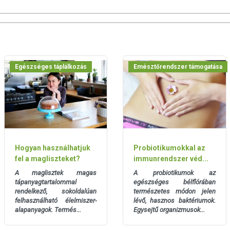
Egészséges táplálkozás
Emésztőrendszer támogatása
Hogyan használhatjuk
Probiotikumokkal az
fel a magliszteket?
immunrendszer véd...
A maglisztek magas
A probiotikumok az
tápanyagtartalommal
egészséges bélflórában
rendelkező, sokoldalúan
természetes módon jelen
felhasználható élelmiszer-
lévő, hasznos baktériumok.
alapanyagok. Termés...
Egysejtű organizmusok...