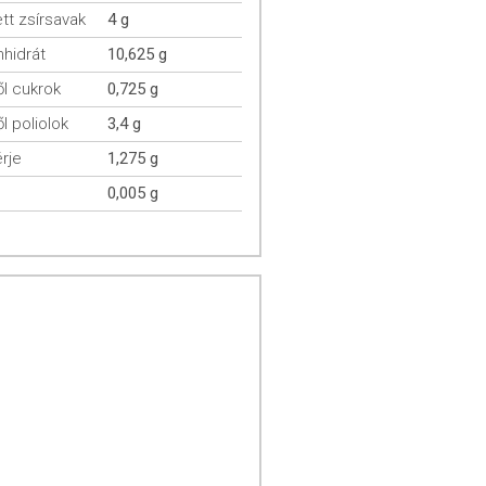
ett zsírsavak
4 g
hidrát
10,625 g
l cukrok
0,725 g
l poliolok
3,4 g
rje
1,275 g
0,005 g