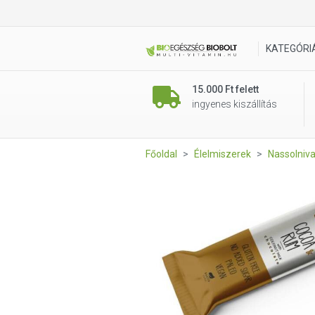
Health Market Good4You Rum
KATEGÓRI
15.000 Ft felett
ingyenes kiszállítás
Főoldal
Élelmiszerek
Nassolniv