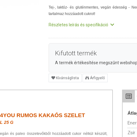
Tej-, laktóz- és gluténmentes, vegán édesség - N
tartalmaz hozzáadott cukrot!
Részletes leírás és specifikáció
Kifutott termék
A termék értékesítése megszűnt websho
Kívánságlista
Árfigyelő
Átla
4YOU RUMOS KAKAÓS SZELET
 25 G
Ener
Zsír
gán és paleo összetevőkből hozzáadott cukor nélkül készült,