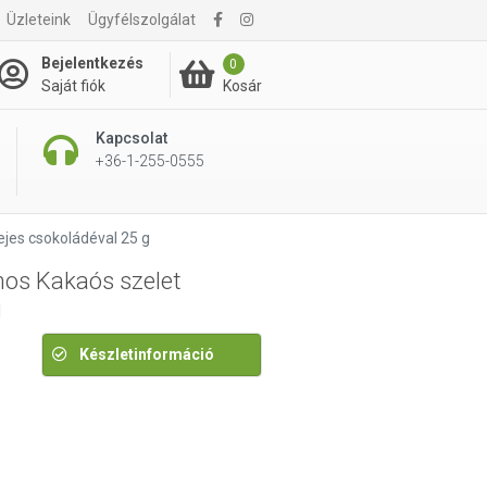
Üzleteink
Ügyfélszolgálat
420 Ft
Bejelentkezés
0
Kosár
Saját fiók
Kapcsolat
+36-1-255-0555
jes csokoládéval 25 g
os Kakaós szelet
g
Készletinformáció