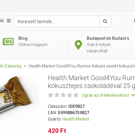
os Kakaós szelet kókusztejes csokoládéval 25 g
ÁK
Keresés
Blog
Budapest és Budaörs
Online magazin
már 6 helyen
vásárolhat
aló-Édesség
Health Market Good4You Rumos Kakaós szelet kókuszte
Health Market Good4You Rum
kókusztejes csokoládéval 25 
Ugrás az értékelésekhez
Cikkszám:
ISK9827
EAN:
5999886759827
Gyártó:
Health Market
420 Ft