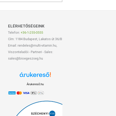
ELÉRHETŐSÉGEINK
Telefon:
+36-1-255-0555
Cím: 1184 Budapest, Lakatos út 36/B
Email: rendeles@multi-vitamin.hu,
Viszonteladói - Partneri - Sales:
sales@bioegeszseg.hu
Árukereső.hu