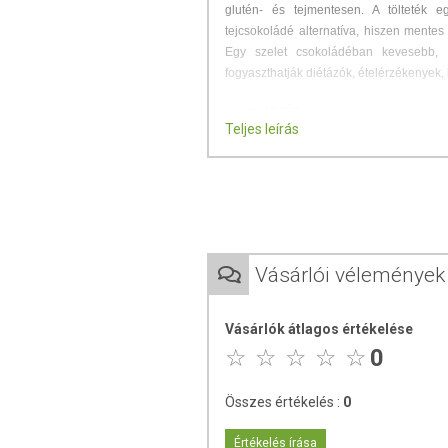
glutén- és tejmentesen. A tölteték 
tejcsokoládé alternatíva, hiszen mentes
Egy szelet csokoládéban kevesebb, m
fogyaszthatják diétázók, ételérzékenyek,
Vegán
Teljes leírás
Paleo
Gluténmentes
Tej- és laktózmentes
Szójamentes
Pálmaolaj-mentes
Hozzáadott cukrot nem tartalmaz
IR-barát
Vásárlói vélemények
Tartósítószer-mentes
Összetevők:
Zsírszegény kakaópor, 13
Vásárlók átlagos értékelése
kókuszliszt, Kakaóvaj, Édesítőszer (eri
0
vanília), Emulgeálószer (napraforgó leciti
Származási hely:
Magyarország
Összes értékelés :
0
Értékelés írása