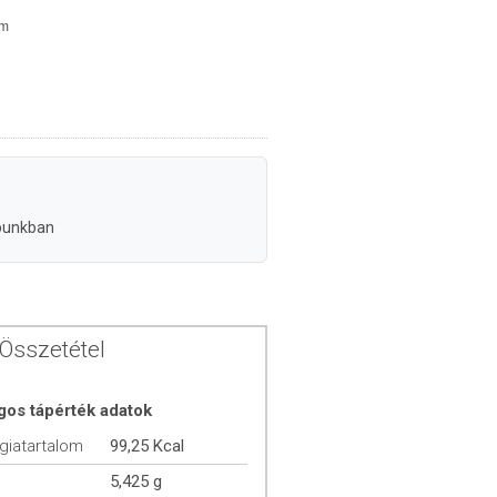
em
punkban
Összetétel
gos tápérték adatok
giatartalom
99,25 Kcal
5,425 g