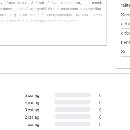
egy kókusz-alapú mártócsokoládéval van borítva, ami remek
telít
 minden jelölendő allergéntől és a cukortartalma is kedvezőbb.
Szén
int 1 g cukor található, energiatartalma 96 kcal. Bátran
 beilleszthető paleo és vegán életmódba egyaránt.
ebbő
ebbő
Fehé
Só
% kókuszolaj, Élelmi rostok (oligofruktóz, polidextróz), 10%
5 csillag
0
trit), Tápióka keményítő, Nedvesítőszer (glicerin), Aroma (rum,
4 csillag
0
n), Antioxidáns (tokoferol)
3 csillag
0
2 csillag
0
1 csillag
0