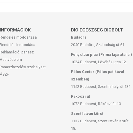
INFORMÁCIÓK
BIO EGÉSZSÉG BIOBOLT
Rendelés módosítása
Budaörs
Rendelés lemondása
2040 Budaörs, Szabadság út 61.
Reklamáció, panasz
Fény utcai piac (Príma kijáratánál)
Adatvédelem
1024 Budapest, Lövőház utca 12.
Panaszkezelési szabályzat
Pólus Center (Pólus patikával
ÁSZF
szemben)
1152 Budapest, Szentmihályi út 131.
Rákóczi út
1072 Budapest, Rákóczi út 10.
Szent István körút
1137 Budapest, Szent István Körút
18.