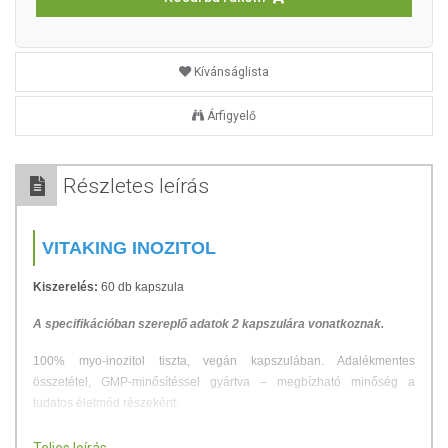
Kívánságlista
Árfigyelő
Részletes leírás
VITAKING INOZITOL
Kiszerelés:
60 db kapszula
A specifikációban szereplő adatok 2 kapszulára vonatkoznak.
100% myo-inozitol tiszta, vegán kapszulában. Adalékmentes
összetétel, GMP-minősítéssel gyártva – megbízható minőség a
tudatos életmód részeként.
Napi adagja 2 kapszula, összesen 1440 mg hatóanyaggal.