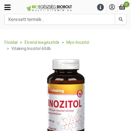
0
Kere
Főoldal
Étrend-kiegészítők
Myo-Inozitol
Vitaking Inozitol 60db