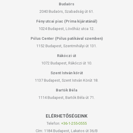
Budaörs
2040 Budaörs, Szabadság út 61.
Fény utcai piac (Príma kijáratánál)
1024 Budapest, Lövőház utca 12.
Pólus Center (Pólus patikával szemben)
1152 Budapest, Szentmihályi út 131.
Rákóczi út
1072 Budapest, Rákóczi út 10.
Szent István körút
1137 Budapest, Szent István Körút 18.
Bartók Béla
1114 Budapest, Bartók Béla út 71.
ELÉRHETŐSÉGEINK
Telefon:
+36-1-255-0555
Cím: 1184 Budapest, Lakatos út 36/B