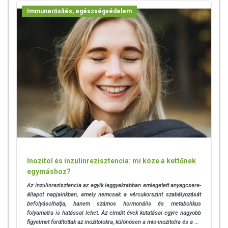
Immunerősítés, egészségvédelem
Inozitol és inzulinrezisztencia: mi köze a kettőnek
egymáshoz?
Az inzulinrezisztencia az egyik leggyakrabban emlegetett anyagcsere-
állapot napjainkban, amely nemcsak a vércukorszint szabályozását
befolyásolhatja, hanem számos hormonális és metabolikus
folyamatra is hatással lehet. Az elmúlt évek kutatásai egyre nagyobb
figyelmet fordítottak az inozitolokra, különösen a mio-inozitolra és a ...