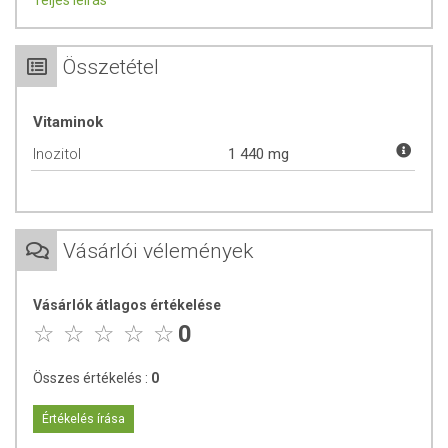
Teljes leírás
Tiszta összetevők, kompromisszumok nélkül
Hazai gyártás, GMP minőség
Összetétel
1440 mg myo-inozitol minden napi adagban (2 kapszula)
Vegán kapszula – adalékanyagok nélkül
Vitaminok
ADAGOLÁS
Inozitol
1 440 mg
Napi adagolás: 2 kapszula étkezés előtt 20 perccel. A napi ajánlott
mennyiséget ne lépje túl!
ÖSSZETEVŐK
Vásárlói vélemények
Inozitol, pullulán kapszulahéj.
Vásárlók átlagos értékelése
TOVÁBBI TUDNIVALÓK
0
Tárolás:
Száraz, hűvös helyen tartandó!
Összes értékelés :
0
Minőségét megőrzi:
Lásd a csomagoláson jelzett időpontot.
Értékelés írása
Forgalmazó:
Vitaking Kft.