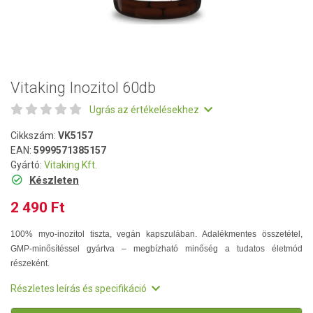
Vitaking Inozitol 60db
Ugrás az értékelésekhez
Cikkszám:
VK5157
EAN:
5999571385157
Gyártó:
Vitaking Kft.
Készleten
2 490 Ft
100% myo-inozitol tiszta, vegán kapszulában. Adalékmentes összetétel,
GMP-minősítéssel gyártva – megbízható minőség a tudatos életmód
részeként.
Részletes leírás és specifikáció