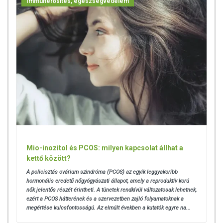
Immunerősítés, egészségvédelem
Mio-inozitol és PCOS: milyen kapcsolat állhat a
kettő között?
A policisztás ovárium szindróma (PCOS) az egyik leggyakoribb
hormonális eredetű nőgyógyászati állapot, amely a reproduktív korú
nők jelentős részét érintheti. A tünetek rendkívül változatosak lehetnek,
ezért a PCOS hátterének és a szervezetben zajló folyamatoknak a
megértése kulcsfontosságú. Az elmúlt években a kutatók egyre na...