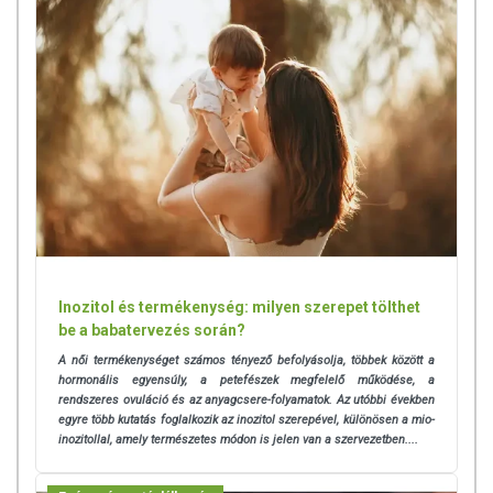
használatát beszélje meg kezelőorvosával. Az ajánlott napi
fogyasztási mennyiséget ne lépje túl! Ne szedje a készítményt, ha az
összetevők bármelyikére érzékeny vagy allergiás! Kisgyermektől
elzárva tartandó!
Inozitol és termékenység: milyen szerepet tölthet
be a babatervezés során?
A női termékenységet számos tényező befolyásolja, többek között a
hormonális egyensúly, a petefészek megfelelő működése, a
rendszeres ovuláció és az anyagcsere-folyamatok. Az utóbbi években
egyre több kutatás foglalkozik az inozitol szerepével, különösen a mio-
inozitollal, amely természetes módon is jelen van a szervezetben....