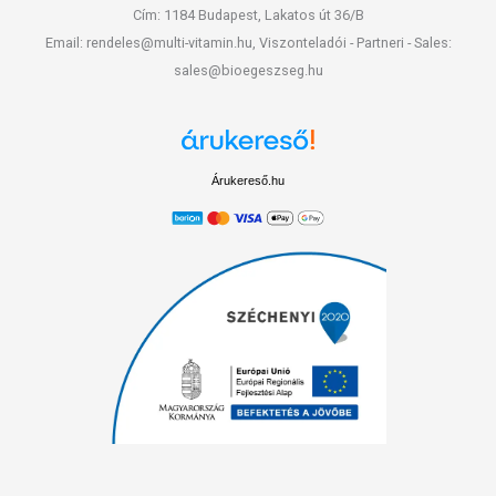
Cím: 1184 Budapest, Lakatos út 36/B
Email: rendeles@multi-vitamin.hu, Viszonteladói - Partneri - Sales:
sales@bioegeszseg.hu
Árukereső.hu