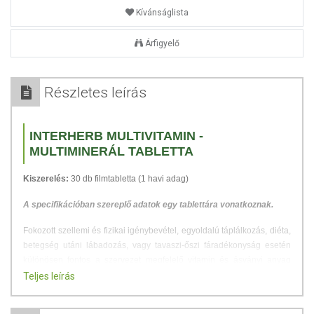
Kívánságlista
Árfigyelő
Részletes leírás
INTERHERB MULTIVITAMIN -
MULTIMINERÁL TABLETTA
Kiszerelés:
30 db filmtabletta (1 havi adag)
A specifikációban szereplő adatok egy tablettára vonatkoznak.
Fokozott szellemi és fizikai igénybevétel, egyoldalú táplálkozás, diéta,
betegség utáni lábadozás, vagy tavaszi-őszi fáradékonyság esetén
különösen fontos a szervezet megfelelő vitamin és ásványi anyag
ellátása. Az Interherb MULTIVITAMIN & MULTIMINERÁL filmtabletta
Teljes leírás
kiegyensúlyozott összetételben tartalmazza a szervezet
energiatartalékainak feltöltéséhez szükséges vitaminokat, ásványi