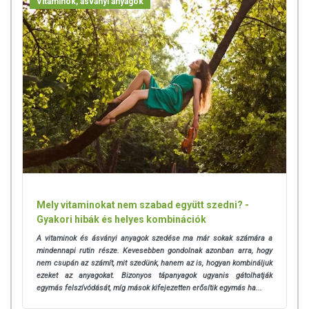
Vitaminok, ásványi anyagok
Mely vitaminokat nem szabad együtt szedni? -
Gyakori hibák és helyes kombinációk
A vitaminok és ásványi anyagok szedése ma már sokak számára a
mindennapi rutin része. Kevesebben gondolnak azonban arra, hogy
nem csupán az számít, mit szedünk, hanem az is, hogyan kombináljuk
ezeket az anyagokat.
Bizonyos tápanyagok ugyanis gátolhatják
egymás felszívódását, míg mások kifejezetten erősítik egymás ha...