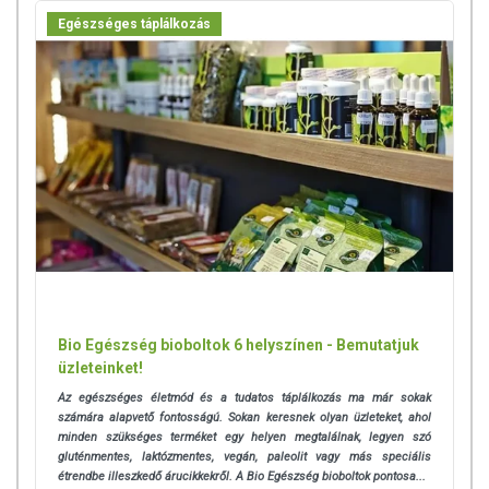
Egészséges táplálkozás
Bio Egészség bioboltok 6 helyszínen - Bemutatjuk
üzleteinket!
Az egészséges életmód és a tudatos táplálkozás ma már sokak
számára alapvető fontosságú. Sokan keresnek olyan üzleteket, ahol
minden szükséges terméket egy helyen megtalálnak, legyen szó
gluténmentes, laktózmentes, vegán, paleolit vagy más speciális
étrendbe illeszkedő árucikkekről. A Bio Egészség bioboltok pontosa...