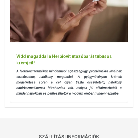
fájdalmakra.
Ebben a balzsamban azokat a gyógynövényeket gyűjtöttük össze,
amelyek valódi
enyhülést és érzéstelenítést hoznak
. Kibicsaklott?
Megrándult? Nyilallani kezdett? Esetleg kar, láb, hát, derék, csípő
fájdalmak léptek fel? Használd a bajban, a gyógynövények
hatékonysága nem marad el!
Különleges alapanyagai között megtalálható a
gyömbér,
Vidd magaddal a Herbiovit utazóbarát tubusos
kurkuma, levendula
. A gyömbér népszerűségét annak köszönheti,
krémjeit!
hogy összetevőjében olyan hatóanyagok találhatóak, amelyek
nagyszerű
görcsoldók, gyulladáscsökkentők
. Különösen ajánlott
A Herbiovit termékek mindennapi egészségügyi problémákra kínálnak
természetes, hatékony megoldást. A gyógynövényes krémek
reumatikus és ízületi fájdalmak enyhítésére. A levendula illóolaja már
megalkotása során a cél olyan tiszta összetételű, hatékony
évszázadok óta közismert.
natúrkozmetikumok létrehozása volt, melyek jól alkalmazhatók a
Nyugtató, gyulladáscsökkentő tulajdonsága miatt előszeretettel
mindennapokban és beilleszthetők a modern ember mindennapjaiba.
használják
fájdalmak csillapítására
. A kurkumában található vegyület
pedig az egyik leghatékonyabb gyulladáscsökkentő.
Az alapanyagok között az egyik legősibb és
legerősebb
fájdalomcsillapító
is megtalálható, ami nem más mint
a
szegfűszeg
. A népszerűségét annak köszönheti, hogy a benne lévő
hatóanyag (eugenol) az ízületi fájdalommal küszködők esetében
SZÁLLÍTÁSI INFORMÁCIÓK