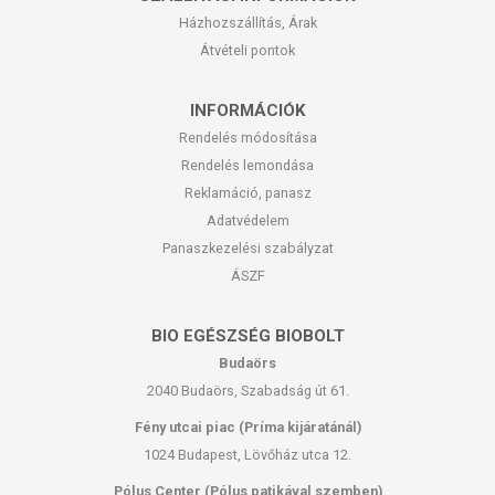
a fájdalmat enyhíti. Különösen ajánlott a
Házhozszállítás, Árak
mozgásszervi fájdalmak enyhítésére.
Átvételi pontok
Összetevők, felhasznált gyógynövények a Salikort Extra
balzsamban:
aloe vera, repce olaj, körömvirág olaj, kurkuma kivonat,
INFORMÁCIÓK
mentol, kamilla, árnika, gyömbér kivonat, rozmaring, eukaliptusz,
Rendelés módosítása
boróka, kakukkfű, levendula, szegfűszeg, vadgesztenye E
Rendelés lemondása
gyógynövények pontos és szakszerű felhasználásával lett valóban
hatékony készítmény.
Reklamáció, panasz
Adatvédelem
HASZNÁLATI ÚTMUTATÓ
Panaszkezelési szabályzat
ÁSZF
Használat / figyelmeztetés: Naponta kétszer, reggel és este kenje a
megtisztított, problémás testfelületre, majd masszírozza addig, amíg az
teljesen fel nem szívódik! Kizárólag külső használatra! Szembe ne
BIO EGÉSZSÉG BIOBOLT
kerüljön! Ne tárolja hűtőben, vagy (10oC alatt) mert hatóanyag-
Budaörs
tartalmának ereje csökkenhet! A termék illóolaj-tartalmánál fogva
2040 Budaörs, Szabadság út 61.
bőrpírt okozhat, ezért használata előtt ajánlatos bőrpróbát végezni.
Fény utcai piac (Príma kijáratánál)
Az általunk gyártott krémek, balzsamok esetén, szülés előtt és után is
1024 Budapest, Lövőház utca 12.
alkalmazhatják a kismamák a készítményeket!
Pólus Center (Pólus patikával szemben)