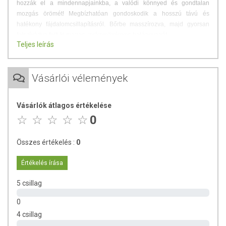
hozzák el a mindennapjainkba, a valódi könnyed és gondtalan
mozgás örömét! Megbízhatóan gondoskodik a hosszú távú és
hatékony fájdalomcsillapításról. Bőrbe masszírozva, majd gyorsan
felszívódva fejti ki magas, gyógynövényes hatóanyagát.
Teljes leírás
Felhasználási terület:
mozgásszervi panaszok
esetén, fájdalomcsillapításra
Vásárlói vélemények
Vásárlók átlagos értékelése
0
Összes értékelés :
0
Mit tesz az ember, ha hirtelen őrült, fogcsikorgató, reumatikus,
Értékelés írása
mozgásszervi fájdalom kezdi gyötörni? Azonnali segítség reményében
a legtöbben rögtön fájdalomcsillapítóhoz fordulnak. Vezet más,
5 csillag
biztonságos út a gyors fájdalomcsillapításhoz, csak kerülj közelebb a
természethez.
0
4 csillag
A fájdalom egy jelzés a szervezetünktől
, amire érdemes nagyon