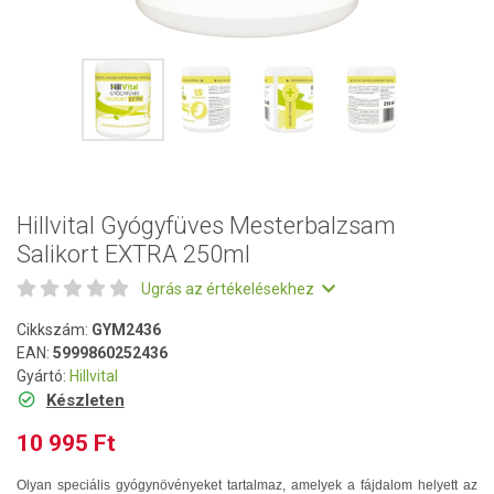
Hillvital Gyógyfüves Mesterbalzsam
Salikort EXTRA 250ml
Ugrás az értékelésekhez
Cikkszám:
GYM2436
EAN:
5999860252436
Gyártó:
Hillvital
Készleten
10 995 Ft
Olyan speciális gyógynövényeket tartalmaz, amelyek a fájdalom helyett az