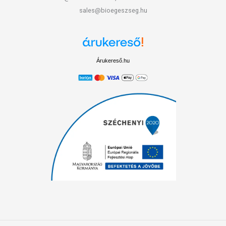
sales@bioegeszseg.hu
Árukereső.hu