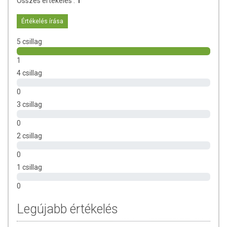
Összes értékelés :
1
TOVÁBBI TUDNIVALÓK
Értékelés írása
Nettó tömeg: 30 g
5 csillag
Tárolás: Száraz, hűvös helyen.
1
Gyártja és forgalmazza: Mecsek-Drog Kft.
4 csillag
0
3 csillag
0
2 csillag
0
1 csillag
0
Legújabb értékelés