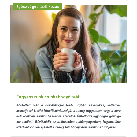
Egészséges táplálkozás
Fogyasszunk csipkebogyó teát!
Kóstoltad már a csipkebogyó teát? Enyhén savanykás, kellemes
aromájával kiváló frissítőként szolgál a hideg reggeleken vagy a kora
esti órákban, amikor hazaérve szeretnél feltöltődni egy bögre gőzölgő
tea mellett. Bővölködik az antioxidáns hatóanyagokban, fogyasztása
ezért különösen ajánlott a hideg, téli hónapokon, amikor az időjárás...