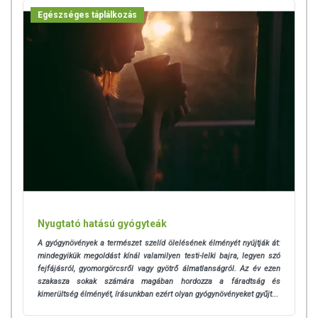
Egészséges táplálkozás
Nyugtató hatású gyógyteák
A gyógynövények a természet szelíd ölelésének élményét nyújtják át:
mindegyikük megoldást kínál valamilyen testi-lelki bajra, legyen szó
fejfájásról, gyomorgörcsről vagy gyötrő álmatlanságról. Az év ezen
szakasza sokak számára magában hordozza a fáradtság és
kimerültség élményét, írásunkban ezért olyan gyógynövényeket gyűjt...