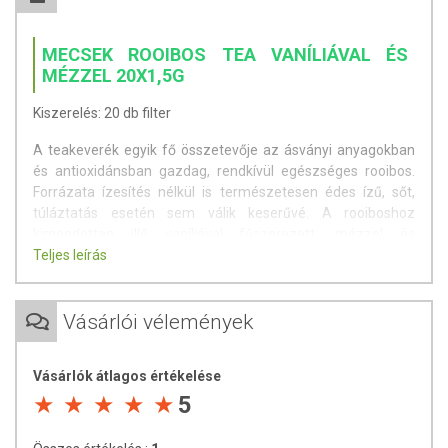
MECSEK ROOIBOS TEA VANÍLIÁVAL ÉS
MÉZZEL 20X1,5G
Kiszerelés: 20 db filter
A teakeverék egyik fő összetevője az ásványi anyagokban
és antioxidánsban gazdag, rendkívül egészséges rooibos.
Forrázata ízesítés nélkül is természetesen édes ízű, sőt,
túláztatás esetén sem válik keserűvé. A rooiboshoz
kimondottan illő vaníliával fűszerezett, mézzel és
gyógynövényekkel gazdagított tea.
Teljes leírás
Koffeinmentes, élénkítő hatással bír - akár este, lefekvés
előtt is nyugodtan fogyasztható.
Vásárlói vélemények
Elkészítési javaslat:
A teafilterre öntsünk 2 dl forró vizet,
majd hagyjuk állni 3-5 percig!
Vásárlók átlagos értékelése
5
Összetevők:
rooibos, alma, csipkebogyó, édesgyökér, vanília
aroma, méz aroma, hibiszkusz, vanília por