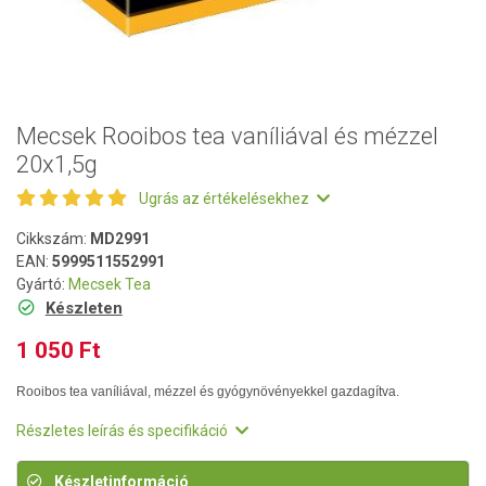
Mecsek Rooibos tea vaníliával és mézzel
20x1,5g
Ugrás az értékelésekhez
Cikkszám:
MD2991
EAN:
5999511552991
Gyártó:
Mecsek Tea
Készleten
1 050 Ft
Rooibos tea vaníliával, mézzel és gyógynövényekkel gazdagítva.
Részletes leírás és specifikáció
Készletinformáció