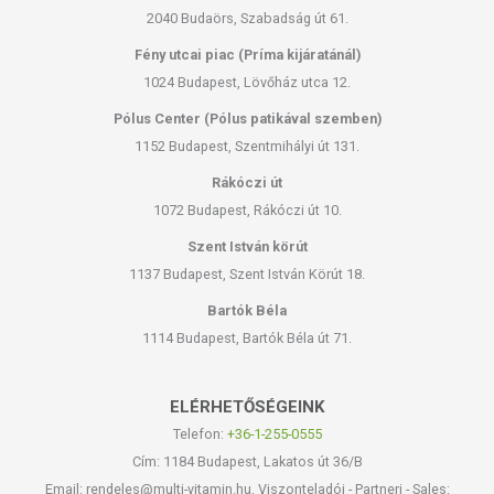
2040 Budaörs, Szabadság út 61.
Fény utcai piac (Príma kijáratánál)
1024 Budapest, Lövőház utca 12.
Pólus Center (Pólus patikával szemben)
1152 Budapest, Szentmihályi út 131.
Rákóczi út
1072 Budapest, Rákóczi út 10.
Szent István körút
1137 Budapest, Szent István Körút 18.
Bartók Béla
1114 Budapest, Bartók Béla út 71.
ELÉRHETŐSÉGEINK
Telefon:
+36-1-255-0555
Cím: 1184 Budapest, Lakatos út 36/B
Email: rendeles@multi-vitamin.hu, Viszonteladói - Partneri - Sales: