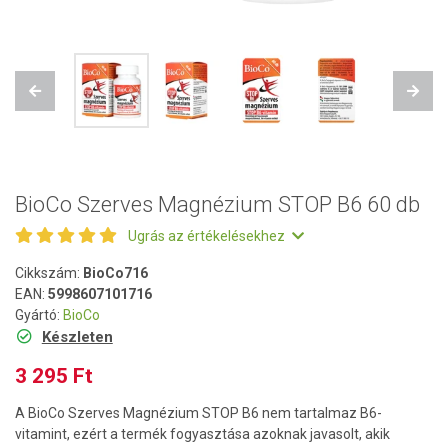
Previous
Next
BioCo Szerves Magnézium STOP B6 60 db
Ugrás az értékelésekhez
Cikkszám:
BioCo716
EAN:
5998607101716
Gyártó:
BioCo
Készleten
3 295 Ft
A BioCo Szerves Magnézium STOP B6 nem tartalmaz B6-
vitamint, ezért a termék fogyasztása azoknak javasolt, akik