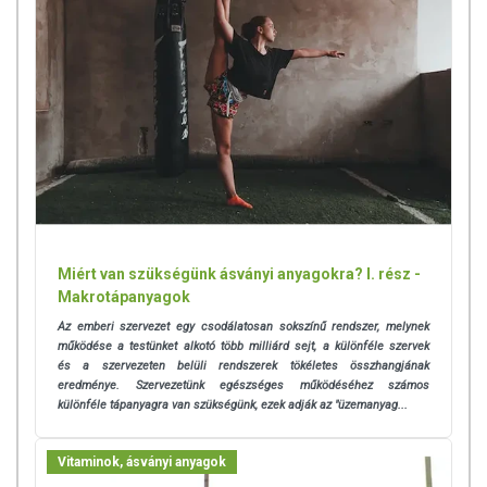
Miért van szükségünk ásványi anyagokra? I. rész -
Makrotápanyagok
Az emberi szervezet egy csodálatosan sokszínű rendszer, melynek
működése a testünket alkotó több milliárd sejt, a különféle szervek
és a szervezeten belüli rendszerek tökéletes összhangjának
eredménye. Szervezetünk egészséges működéséhez számos
különféle tápanyagra van szükségünk, ezek adják az "üzemanyag...
Vitaminok, ásványi anyagok