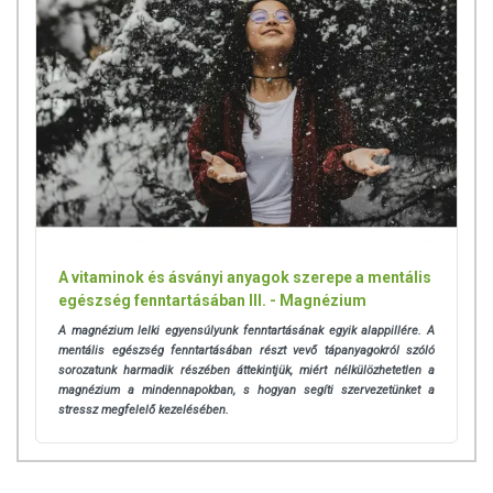
A vitaminok és ásványi anyagok szerepe a mentális
egészség fenntartásában III. - Magnézium
A magnézium lelki egyensúlyunk fenntartásának egyik alappillére. A
mentális egészség fenntartásában részt vevő tápanyagokról szóló
sorozatunk harmadik részében áttekintjük, miért nélkülözhetetlen a
magnézium a mindennapokban, s hogyan segíti szervezetünket a
stressz megfelelő kezelésében.