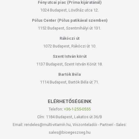
Fény utcai piac (Príma kijáratánál)
1024 Budapest, Lövőház utca 12.
Pólus Center (Pólus patikával szemben)
1152 Budapest, Szentmihályi út 131.
Rákóczi út
1072 Budapest, Rákóczi út 10.
Szent István körút
1137 Budapest, Szent István Körút 18.
Bartók Béla
1114 Budapest, Bartók Béla út 71.
ELÉRHETŐSÉGEINK
Telefon:
+36-1-255-0555
Cím: 1184 Budapest, Lakatos út 36/B
Email: rendeles@multi-vitamin.hu, Viszonteladói - Partneri - Sales:
sales@bioegeszseg.hu