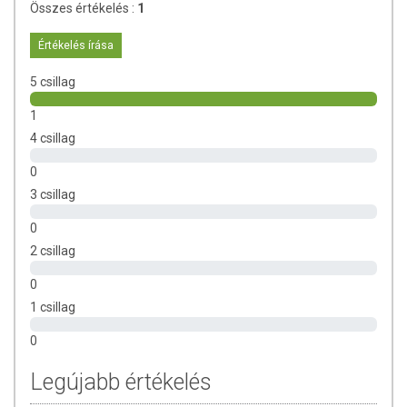
referencia érték %-a (felnőttek esetében)
Összes értékelés :
1
A Specifikációban szereplő adatok egy tablettára
Értékelés írása
vonatkoznak!
5 csillag
ÖSSZETEVŐK
1
magnézium-citrát; tömegnövelő szer (mikrokristályos
4 csillag
cellulóz); fényező anyag (zsírsavak)
0
TOVÁBBI TUDNIVALÓK
3 csillag
Tárolás:
A készítményt tartsa gyermekektől elzárva, száraz
0
helyen, napfénytől védve, szobahőmérsékleten (15-25°C
2 csillag
között)! A termék kupakját mindig gondosan zárja vissza!
0
Minőségét megőrzi
(nap, hónap, év): lásd a doboz alján!
1 csillag
Gyártja és forgalmazza:
BioCo Magyarország Kft.
0
Az étrend-kiegészítő fogyasztása nem helyettesíti a
Legújabb értékelés
kiegyensúlyozott, változatos, vegyes étrendet és az egészséges
életmódot! A napi ajánlott mennyiséget ne lépje túl! A