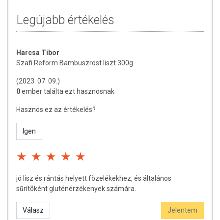
Legújabb értékelés
Harcsa Tibor
Szafi Reform Bambuszrost liszt 300g
(2023. 07. 09.)
0
ember találta ezt hasznosnak
Hasznos ez az értékelés?
Igen
jó lisz és rántás helyett fõzelékekhez, és általános
sũrítõként gluténérzékenyek számára.
Válasz
Jelentem