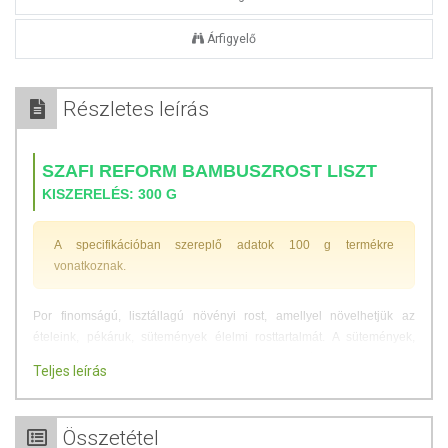
Árfigyelő
Részletes leírás
SZAFI REFORM BAMBUSZROST LISZT
KISZERELÉS: 300 G
A specifikációban szereplő adatok 100 g termékre
vonatkoznak.
Por finomságú, lisztállagú növényi rost, amellyel növelhetjük az
ételeink, pékáruk, sütemények élelmi rosttartalmát. A sütemények,
muffinok, kenyerek tésztájához adva tökéletes, kívül ropogós, belül
Teljes leírás
foszlós finomságokat kaphatunk.
ÖSSZETEVŐK
Összetétel