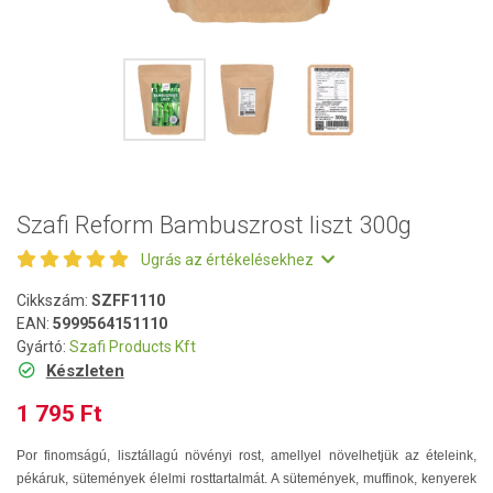
Szafi Reform Bambuszrost liszt 300g
Ugrás az értékelésekhez
Cikkszám:
SZFF1110
EAN:
5999564151110
Gyártó:
Szafi Products Kft
Készleten
1 795 Ft
Por finomságú, lisztállagú növényi rost, amellyel növelhetjük az ételeink,
pékáruk, sütemények élelmi rosttartalmát. A sütemények, muffinok, kenyerek