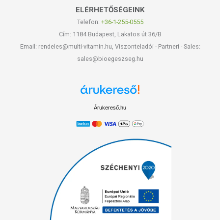
ELÉRHETŐSÉGEINK
Telefon:
+36-1-255-0555
Cím: 1184 Budapest, Lakatos út 36/B
Email: rendeles@multi-vitamin.hu, Viszonteladói - Partneri - Sales:
sales@bioegeszseg.hu
Árukereső.hu