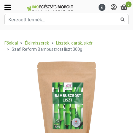
0
Kere
Főoldal
Élelmiszerek
Lisztek, darák, sikér
Szafi Reform Bambuszrost liszt 300g