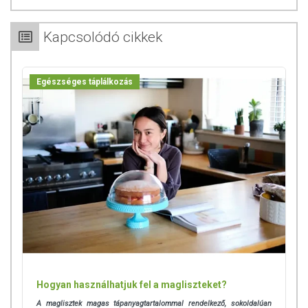
Kapcsolódó cikkek
Egészséges táplálkozás
Hogyan használhatjuk fel a magliszteket?
A maglisztek magas tápanyagtartalommal rendelkező, sokoldalúan