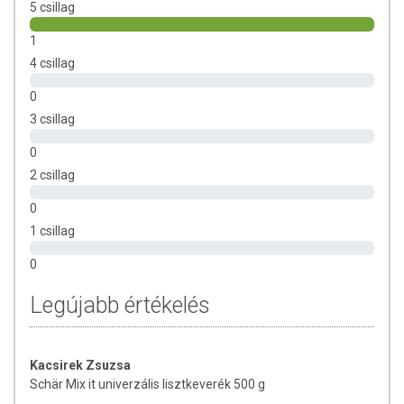
5 csillag
1
4 csillag
0
3 csillag
0
2 csillag
0
1 csillag
0
Legújabb értékelés
Kacsirek Zsuzsa
Schär Mix it univerzális lisztkeverék 500 g