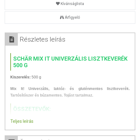
Kívánságlista
Árfigyelő
Részletes leírás
SCHÄR MIX IT UNIVERZÁLIS LISZTKEVERÉK
500 G
Kiszerelés:
500 g
Mix It! Univerzális, laktóz- és gluténmentes lisztkeverék.
Tartósítószer és búzamentes. Tojást tartalmaz.
ÖSSZETEVŐK:
Kukoricakeményítő, rizsliszt, kukoricaliszt, sűrítőanyag: guar gumi,
Teljes leírás
dextróz
. Nyomokban szóját tartalmazhat.
A specifikációban szereplő adatok 100 g termékre vonatkoznak!