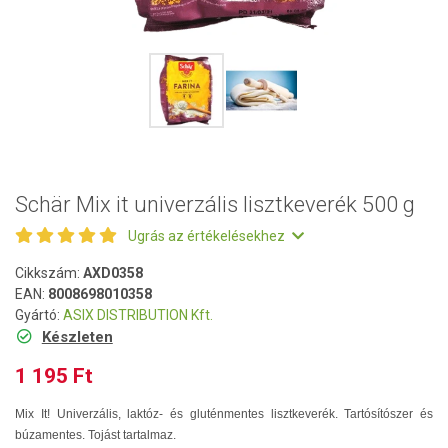
Schär Mix it univerzális lisztkeverék 500 g
Ugrás az értékelésekhez
Cikkszám:
AXD0358
EAN:
8008698010358
Gyártó:
ASIX DISTRIBUTION Kft.
Készleten
1 195 Ft
Mix It! Univerzális, laktóz- és gluténmentes lisztkeverék. Tartósítószer és
búzamentes. Tojást tartalmaz.