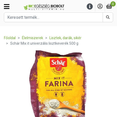
0
Kere
Főoldal
Élelmiszerek
Lisztek, darák, sikér
Schär Mix it univerzális lisztkeverék 500 g