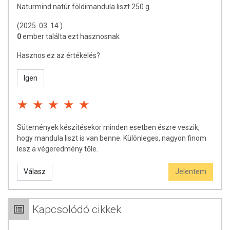
Naturmind natúr földimandula liszt 250 g
Az oldalunkon lévő adatokat folyamatosan frissítjük, törekszünk arra,
hogy naprakészek legyenek. Szeretnénk felhívni azonban a figyelmet,
(2025. 03. 14.)
hogy ennek ellenére a webshopon szereplő adatok (beleértve a
0
ember találta ezt hasznosnak
termékfotókat, tápérték-, összetétel-, és allergén információkat is) csak
tájékoztató jellegűek, a tényleges értékek eltérhetnek az élelmiszerek
Hasznos ez az értékelés?
természetéből adódóan. A friss, aktuális információkat a termékek
csomagolásán találják meg.
Igen
Sütemények készítésekor minden esetben észre veszik,
hogy mandula liszt is van benne. Különleges, nagyon finom
lesz a végeredmény tőle.
Válasz
Jelentem
Kapcsolódó cikkek