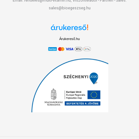
Email: rendeles@multi-vitamin.hu, Viszonteladói - Partneri - Sales:
sales@bioegeszseg.hu
Árukereső.hu