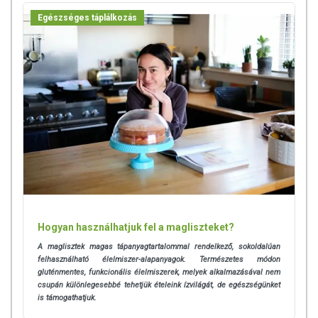
Egészséges táplálkozás
Hogyan használhatjuk fel a magliszteket?
A maglisztek magas tápanyagtartalommal rendelkező, sokoldalúan
felhasználható élelmiszer-alapanyagok. Természetes módon
gluténmentes, funkcionális élelmiszerek, melyek alkalmazásával nem
csupán különlegesebbé tehetjük ételeink ízvilágát, de egészségünket
is támogathatjuk.