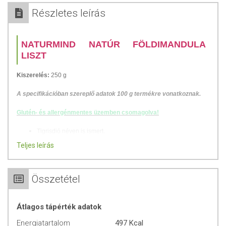
Részletes leírás
NATURMIND NATÚR FÖLDIMANDULA
LISZT
Kiszerelés:
250 g
A specifikációban szereplő adatok 100 g termékre vonatkoznak.
Glutén- és allergénmentes üzemben csomagolva!
Tigrisdió néven is ismert.
Gluténmentes.
Teljes leírás
Magas rosttartalom.
A földimandula vagy tigrisdió igazából nem is mandula vagy dió,
Összetétel
hanem egy Észak-Afrikában és a Mediterráneum területén őshonos
fűféle gyökérgumója, amelyet évszázadok óta fogyasztanak már.
Hazánkban viszonylag kevésbé ismert még a földimandulaliszt, de
Átlagos tápérték adatok
érdemes kísérletezni vele, különösen gluténérzékenyeknek.
Energiatartalom
497 Kcal