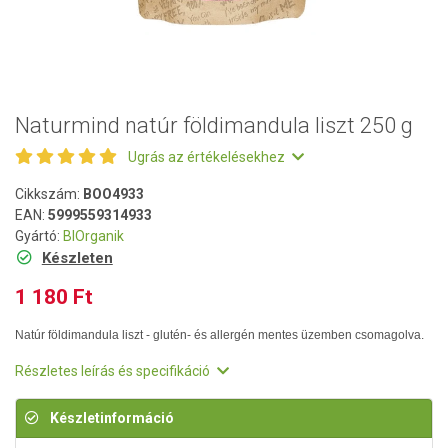
Naturmind natúr földimandula liszt 250 g
Ugrás az értékelésekhez
Cikkszám:
BOO4933
EAN:
5999559314933
Gyártó:
BIOrganik
Készleten
1 180 Ft
Natúr földimandula liszt - glutén- és allergén mentes üzemben csomagolva.
Részletes leírás és specifikáció
Készletinformáció