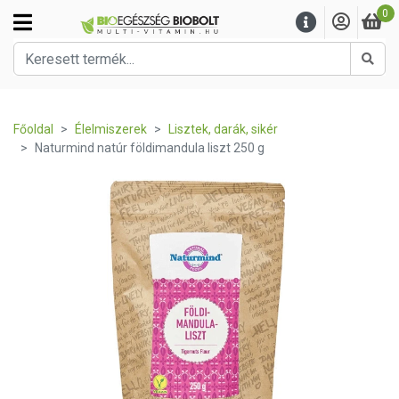
0
Kere
Főoldal
Élelmiszerek
Lisztek, darák, sikér
Naturmind natúr földimandula liszt 250 g