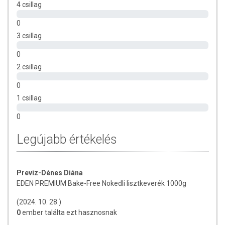
4 csillag
0
3 csillag
0
2 csillag
0
1 csillag
0
Legújabb értékelés
Previz-Dénes Diána
EDEN PREMIUM Bake-Free Nokedli lisztkeverék 1000g
(2024. 10. 28.)
0
ember találta ezt hasznosnak