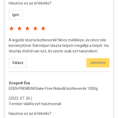
Hasznos ez az értékelés?
Igen
A legjobb tészta lisztkeverék! Nincs mellékíze, és nincs tele
keményítővel. Bármilyen tészta helyett megállja a helyét. Ha
tésztás ételről van szó, én szinte csak ezt használom.
Válasz
Jelentem
Szegedi Éva
EDEN PREMIUM Bake-Free Nokedli lisztkeverék 1000g
(2022. 07. 26.)
1
ember találta ezt hasznosnak
Hasznos ez az értékelés?