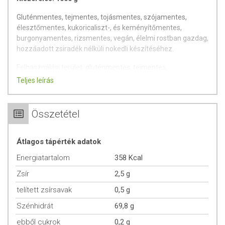
Gluténmentes, tejmentes, tojásmentes, szójamentes,
élesztőmentes, kukoricaliszt-, és keményítőmentes,
burgonyamentes, rizsmentes, vegán, élelmi rostban gazdag,
hozzáadott zsiradék nélküli nokedli készítéséhez.
Felhasználási terület: gluténmentes, tejmentes,
tojásmentes, szójamentes, élesztőmentes, kukoricaliszt-, és
Teljes leírás
keményítőmentes, burgonyamentes, rizsmentes, vegán,
élelmi rostban gazdag, hozzáadott zsiradék nélküli nokedli
készítéséhez.
Összetétel
ÖSSZETEVŐK
Átlagos tápérték adatok
gluténmentes lisztkeverék (kölesliszt [köles: Lengyelország],
Energiatartalom
358 Kcal
quinoa liszt), tápióka keményítő, útifű maghéj liszt
Zsír
2,5 g
RECEPTEK
telített zsírsavak
0,5 g
Elkészítési javaslat:
Szénhidrát
69,8 g
HOZZÁVALÓK 1 ADAGHOZ
ebből cukrok
0,2 g