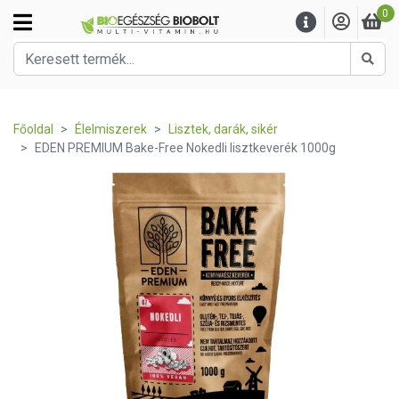
0
Kere
Főoldal
Élelmiszerek
Lisztek, darák, sikér
EDEN PREMIUM Bake-Free Nokedli lisztkeverék 1000g