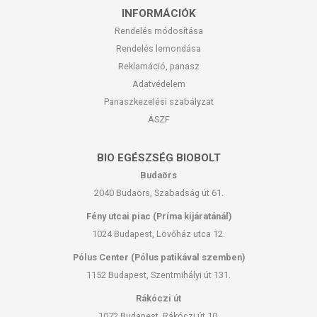
INFORMÁCIÓK
Rendelés módosítása
Rendelés lemondása
Reklamáció, panasz
Adatvédelem
Panaszkezelési szabályzat
ÁSZF
BIO EGÉSZSÉG BIOBOLT
Budaörs
2040 Budaörs, Szabadság út 61.
Fény utcai piac (Príma kijáratánál)
1024 Budapest, Lövőház utca 12.
Pólus Center (Pólus patikával szemben)
1152 Budapest, Szentmihályi út 131.
Rákóczi út
1072 Budapest, Rákóczi út 10.