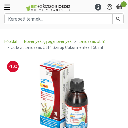
0
Kere
Főoldal
Növények, gyógynövények
Lándzsás útifű
Jutavit Lándzsás Útifű Szirup Cukormentes 150 ml
-10%