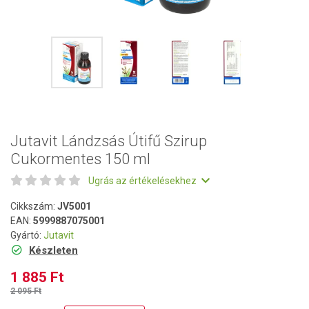
Jutavit Lándzsás Útifű Szirup
Cukormentes 150 ml
Ugrás az értékelésekhez
Cikkszám:
JV5001
EAN:
5999887075001
Gyártó:
Jutavit
Készleten
1 885 Ft
2 095 Ft