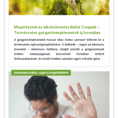
használatát beszélje meg kezelőorvosával. Az ajánlott napi
fogyasztási mennyiséget ne lépje túl! Ne szedje a készítményt, ha az
összetevők bármelyikére érzékeny vagy allergiás! Kisgyermektől
elzárva tartandó!
Megérkeztek az alkoholmentes Bálint Cseppek –
Természetes gyógynövénykivonatok új formában
A gyógynövénykivonatok hosszú ideje fontos szerepet töltenek be a
természetes egészségmegőrzésben. A tinktúrák – vagyis az alkoholos
kivonatok – különösen hatékony módját jelentik a gyógynövények
értékes hatóanyagainak koncentrált formában történő
felhasználásának.
Az elmúlt években azonban egyre erősebb igény ...
Immunerősítés, egészségvédelem