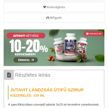
Kívánságlista
Árfigyelő
Részletes leírás
JUTAVIT LÁNDZSÁS ÚTIFŰ SZIRUP
KISZERELÉS: 150 ML
A specifikációban szereplő adatok 3x15 ml termékre vonatkoznak.