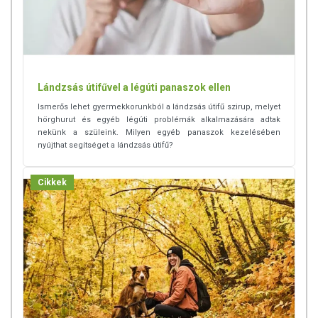
Lándzsás útifűvel a légúti panaszok ellen
Ismerős lehet gyermekkorunkból a lándzsás útifű szirup, melyet
hörghurut és egyéb légúti problémák alkalmazására adtak
nekünk a szüleink. Milyen egyéb panaszok kezelésében
nyújthat segítséget a lándzsás útifű?
Cikkek