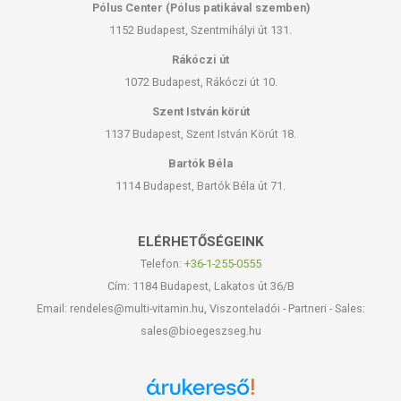
Pólus Center (Pólus patikával szemben)
1152 Budapest, Szentmihályi út 131.
Rákóczi út
1072 Budapest, Rákóczi út 10.
Szent István körút
1137 Budapest, Szent István Körút 18.
Bartók Béla
1114 Budapest, Bartók Béla út 71.
ELÉRHETŐSÉGEINK
Telefon:
+36-1-255-0555
Cím: 1184 Budapest, Lakatos út 36/B
Email: rendeles@multi-vitamin.hu, Viszonteladói - Partneri - Sales:
sales@bioegeszseg.hu