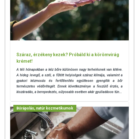
Száraz, érzékeny kezek? Próbáld ki a körömvirág
krémet!
A téli hónapokban a kéz bőre különösen nagy terhelésnek van kitéve.
A hideg levegő, a szél, a fűtött helyiségek száraz klímája, valamint a
gyakori kézmosás és fertőtlenítés együttesen gyengítik a bőr
természetes védőrétegét. Ennek következménye a feszülő érzés, a
kiszáradás, a berepedezés, súlyosabb esetben akár gyulladásos tün...
Bőrápolás, natúr kozmetikumok