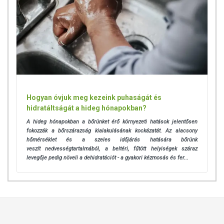
Hogyan óvjuk meg kezeink puhaságát és
hidratáltságát a hideg hónapokban?
A hideg hónapokban a bőrünket érő környezeti hatások jelentősen
fokozzák a bőrszárazság kialakulásának kockázatát. Az alacsony
hőmérséklet és a szeles időjárás hatására bőrünk
veszít
nedvességtartalmából, a beltéri, fűtött helyiségek száraz
levegője pedig növeli a dehidratációt - a gyakori kézmosás és fer...