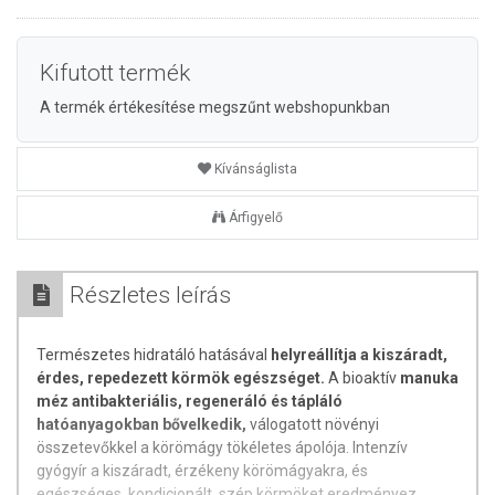
Kifutott termék
A termék értékesítése megszűnt webshopunkban
Kívánságlista
Árfigyelő
Részletes leírás
Természetes hidratáló hatásával
helyreállítja a kiszáradt,
érdes, repedezett körmök egészséget.
A bioaktív
manuka
méz antibakteriális, regeneráló és tápláló
hatóanyagokban bővelkedik,
válogatott növényi
összetevőkkel a körömágy tökéletes ápolója. Intenzív
gyógyír a kiszáradt, érzékeny körömágyakra, és
egészséges, kondicionált, szép körmöket eredményez.