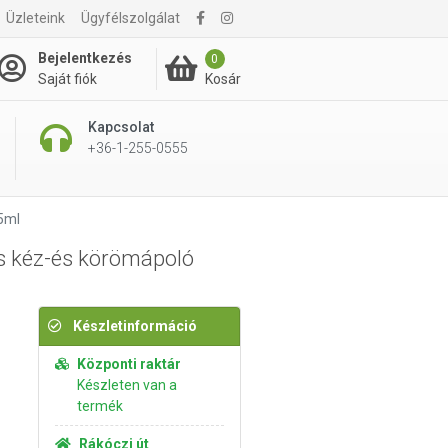
Üzleteink
Ügyfélszolgálat
3 595 Ft
Kosárba rakom
Bejelentkezés
0
Kosár
Saját fiók
Kapcsolat
+36-1-255-0555
5ml
s kéz-és körömápoló
Készletinformáció
Központi raktár
Készleten van a
termék
Rákóczi út