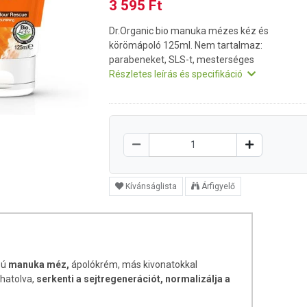
3 595 Ft
Dr.Organic bio manuka mézes kéz és
körömápoló 125ml. Nem tartalmaz:
parabeneket, SLS-t, mesterséges
Részletes leírás és specifikáció
Kívánságlista
Árfigyelő
sú
manuka méz,
ápolókrém, más kivonatokkal
ehatolva,
serkenti a sejtregenerációt, normalizálja a