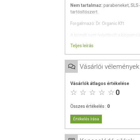
Nem tartalmaz:
parabeneket, SLS-t
tartósítószert.
Forgalmazó: Dr. Organic Kft
A termék nem helyettesíti a kiegyens
termék nem gyógyít betegségeket! A t
Teljes leírás
Betegség esetén használatát beszélje
Vásárlói vélemények
Vásárlók átlagos értékelése
0
Összes értékelés :
0
Értékelés írása