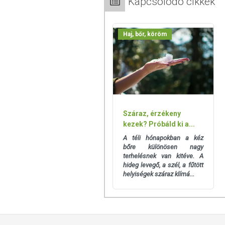
Kapcsolódó cikkek
Haj, bőr, köröm
Száraz, érzékeny
kezek? Próbáld ki a...
A téli hónapokban a kéz
bőre különösen nagy
terhelésnek van kitéve. A
hideg levegő, a szél, a fűtött
helyiségek száraz klímá...