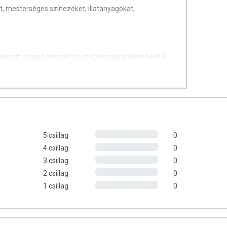
, mesterséges színezéket, illatanyagokat,
úlyozott, vegyes étrendet és az egészséges életmódot! A
ermék nem az orvosi kezelés helyettesítésére alkalmas!
 meg kezelőorvosával. Kisgyermektől elzárva tartandó!
5 csillag
0
4 csillag
0
3 csillag
0
2 csillag
0
1 csillag
0