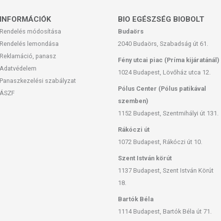
INFORMÁCIÓK
BIO EGÉSZSÉG BIOBOLT
Rendelés módosítása
Budaörs
Rendelés lemondása
2040 Budaörs, Szabadság út 61.
Reklamáció, panasz
Fény utcai piac (Príma kijáratánál)
Adatvédelem
1024 Budapest, Lövőház utca 12.
Panaszkezelési szabályzat
Pólus Center (Pólus patikával
ÁSZF
szemben)
1152 Budapest, Szentmihályi út 131.
Rákóczi út
1072 Budapest, Rákóczi út 10.
Szent István körút
1137 Budapest, Szent István Körút
18.
Bartók Béla
1114 Budapest, Bartók Béla út 71.