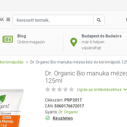
es kéz-és körömápoló 125ml
ÁK
Keresés
Blog
Budapest és Budaörs
Online magazin
már 6 helyen
vásárolhat
 körömápolás
Dr. Organic Bio manuka mézes kéz-és körömápoló 12
Dr. Organic Bio manuka méze
125ml
Ugrás az értékelésekhez
Cikkszám:
PRP2017
EAN:
5060176672017
Gyártó:
Dr. Organic
Készleten