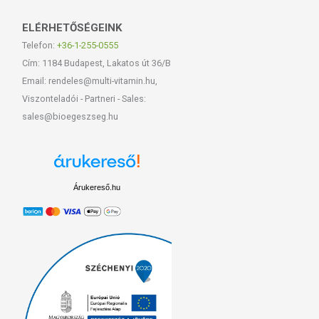
ELÉRHETŐSÉGEINK
Telefon:
+36-1-255-0555
Cím: 1184 Budapest, Lakatos út 36/B
Email: rendeles@multi-vitamin.hu,
Viszonteladói - Partneri - Sales:
sales@bioegeszseg.hu
Árukereső.hu