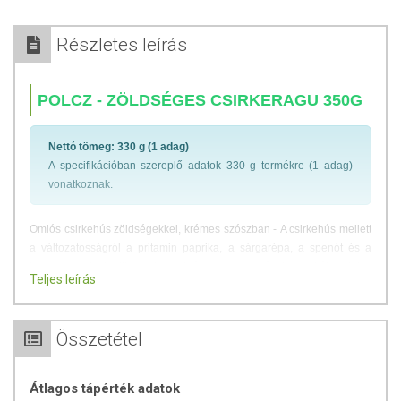
Részletes leírás
POLCZ - ZÖLDSÉGES CSIRKERAGU 350G
Nettó tömeg: 330 g (1 adag)
A specifikációban szereplő adatok 330 g termékre (1 adag)
vonatkoznak.
Omlós csirkehús zöldségekkel, krémes szószban - A csirkehús mellett
a változatosságról a pritamin paprika, a sárgarépa, a spenót és a
lencse gondoskodik, amire a krémes, mogyoróvajas – kókusztejes
Teljes leírás
mártás teszi fel a pontot.
A Polcz termékcsalád:
Összetétel
adalékanyag-mentes
tejtermék-mentes
Átlagos tápérték adatok
tartósítószer mentes