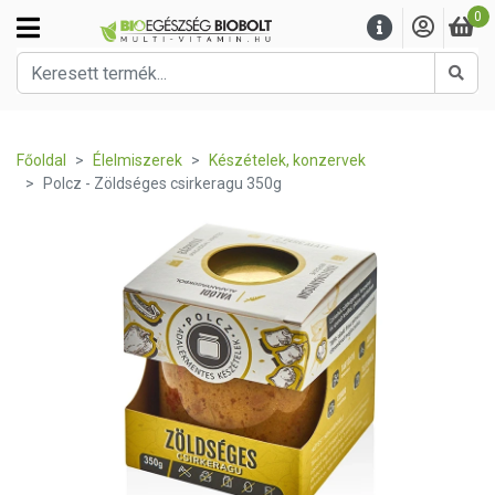
0
Kere
Főoldal
Élelmiszerek
Készételek, konzervek
Polcz - Zöldséges csirkeragu 350g