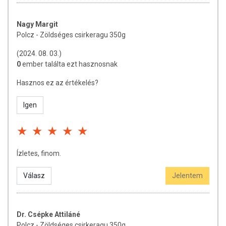
használatát beszélje meg kezelőorvosával. Az ajánlott napi
fogyasztási mennyiséget ne lépje túl! Ne szedje a készítményt, ha az
Nagy Margit
összetevők bármelyikére érzékeny vagy allergiás! Kisgyermektől
Polcz - Zöldséges csirkeragu 350g
elzárva tartandó!
(2024. 08. 03.)
0
ember találta ezt hasznosnak
Hasznos ez az értékelés?
Igen
Ízletes, finom.
Válasz
Jelentem
Dr. Csépke Attiláné
Polcz - Zöldséges csirkeragu 350g