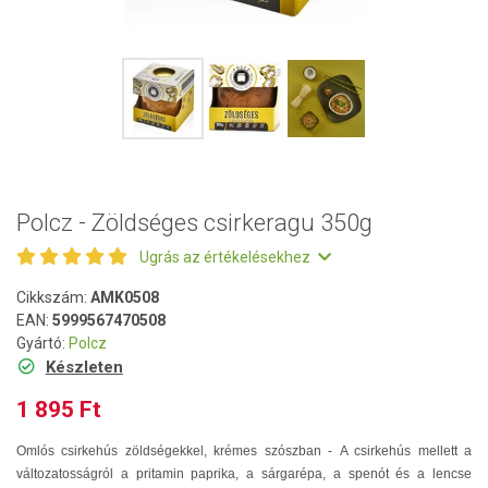
Polcz - Zöldséges csirkeragu 350g
Ugrás az értékelésekhez
Cikkszám:
AMK0508
EAN:
5999567470508
Gyártó:
Polcz
Készleten
1 895 Ft
Omlós csirkehús zöldségekkel, krémes szószban - A csirkehús mellett a
változatosságról a pritamin paprika, a sárgarépa, a spenót és a lencse