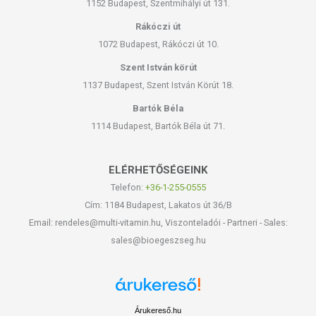
1152 Budapest, Szentmihályi út 131.
Rákóczi út
1072 Budapest, Rákóczi út 10.
Szent István körút
1137 Budapest, Szent István Körút 18.
Bartók Béla
1114 Budapest, Bartók Béla út 71.
ELÉRHETŐSÉGEINK
Telefon:
+36-1-255-0555
Cím: 1184 Budapest, Lakatos út 36/B
Email: rendeles@multi-vitamin.hu, Viszonteladói - Partneri - Sales:
sales@bioegeszseg.hu
Árukereső.hu