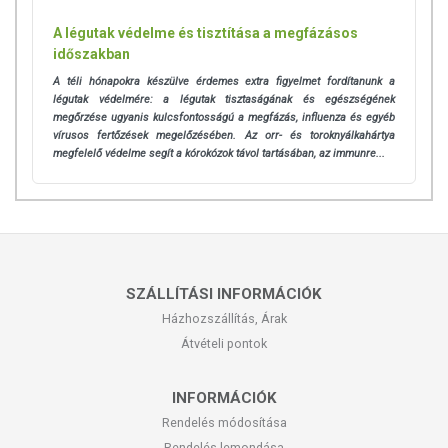
A légutak védelme és tisztítása a megfázásos
időszakban
A téli hónapokra készülve érdemes extra figyelmet fordítanunk a
légutak védelmére: a légutak
tisztaságának és egészségének
megőrzése ugyanis kulcsfontosságú a megfázás, influenza és egyéb
vírusos fertőzések megelőzésében. Az orr- és toroknyálkahártya
megfelelő védelme segít a kórokózok távol tartásában, az immunre...
SZÁLLÍTÁSI INFORMÁCIÓK
Házhozszállítás, Árak
Átvételi pontok
INFORMÁCIÓK
Rendelés módosítása
Rendelés lemondása