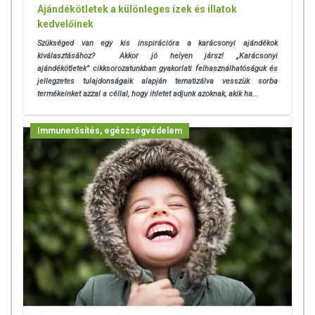
Ajándékötletek a különleges ízek és illatok
kedvelőinek
Szükséged van egy kis inspirációra a karácsonyi ajándékok
kiválasztásához? Akkor jó helyen jársz! „Karácsonyi
ajándékötletek” cikksorozatunkban gyakorlati felhasználhatóságuk és
jellegzetes tulajdonságaik alapján tematizálva vesszük sorba
termékeinket azzal a céllal, hogy ihletet adjunk azoknak, akik ha...
Immunerősítés, egészségvédelem