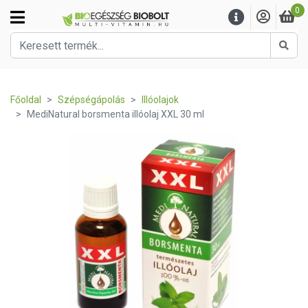
0
Kere
Főoldal
Szépségápolás
Illóolajok
MediNatural borsmenta illóolaj XXL 30 ml