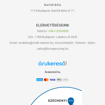
Bartók Béla
1114 Budapest, Bartók Béla út 71.
ELÉRHETŐSÉGEINK
Telefon:
+36-1-255-0555
Cím: 1184 Budapest, Lakatos út 36/B
Email: rendeles@multi-vitamin.hu, Viszonteladói - Partneri - Sales:
sales@bioegeszseg.hu
Árukereső.hu