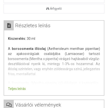
Árfigyelő
Részletes leírás
Kiszerelés:
30 ml
A
borsosmenta illóolaj
(Aetheroleum menthae piperitae)
az ajakosvirágúak családjába (Lamiaceae) tartozó
borsosmenta (Mentha x piperita) virágzó hajtásaiból vízgőz-
desztillációval nyerik ki, mintegy 1-3%-os hozammal. Az
illóolaj színtelen, vagy enyhén zöldessárga színű, jellegzetes
friss, mentaillattal.
A Borsmenta (Mentha piperita oil) illóolaját a kozmetika-,
illatszer-, gyógyszer- és élelmiszeripar alkalmazza
Teljes leírás
fogkrémek, samponok, rágógumik gyártásánál,
hűtőkenőcsökben, rázókeverékekben viszketés
mérséklésére használják.
Vásárlói vélemények