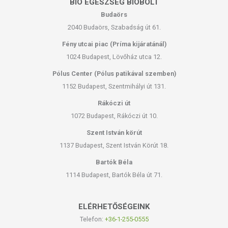
BIO EGÉSZSÉG BIOBOLT
Budaörs
2040 Budaörs, Szabadság út 61.
Fény utcai piac (Príma kijáratánál)
1024 Budapest, Lövőház utca 12.
Pólus Center (Pólus patikával szemben)
1152 Budapest, Szentmihályi út 131.
Rákóczi út
1072 Budapest, Rákóczi út 10.
Szent István körút
1137 Budapest, Szent István Körút 18.
Bartók Béla
1114 Budapest, Bartók Béla út 71.
ELÉRHETŐSÉGEINK
Telefon:
+36-1-255-0555