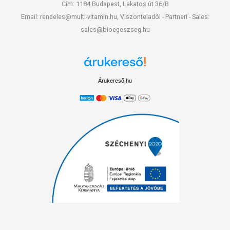
Cím: 1184 Budapest, Lakatos út 36/B
Email: rendeles@multi-vitamin.hu, Viszonteladói - Partneri - Sales:
sales@bioegeszseg.hu
Árukereső.hu