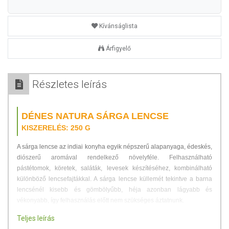
Kívánságlista
Árfigyelő
Részletes leírás
DÉNES NATURA SÁRGA LENCSE
KISZERELÉS: 250 G
A sárga lencse az indiai konyha egyik népszerű alapanyaga, édeskés,
diószerű aromával rendelkező növelyféle. Felhasználható
pástétomok, köretek, saláták, levesek készítéséhez, kombinálható
különböző lencsefajtákkal. A sárga lencse küllemét tekintve a barna
lencsénél kisebb és gömbölyűbb, héja azonban lágyabb és
vékonyabb, így felhasználás előtt nem szükséges áztatnunk.
Teljes leírás
Jellemzők: