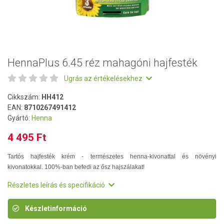
HennaPlus 6.45 réz mahagóni hajfesték
Ugrás az értékelésekhez
Cikkszám:
HH412
EAN:
8710267491412
Gyártó:
Henna
4 495 Ft
Tartós hajfesték krém - természetes henna-kivonattal és növényi
kivonatokkal. 100%-ban befedi az ősz hajszálakat!
Részletes leírás és specifikáció
Készletinformáció