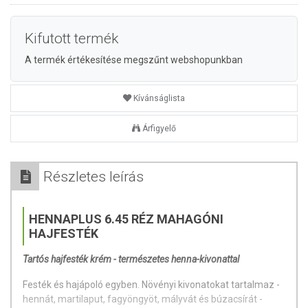
Kifutott termék
A termék értékesítése megszűnt webshopunkban
Kívánságlista
Árfigyelő
Részletes leírás
HENNAPLUS 6.45 RÉZ MAHAGÓNI
HAJFESTÉK
Tartós hajfesték krém - természetes henna-kivonattal
Festék és hajápoló egyben. Növényi kivonatokat tartalmaz -
hennát, martilaput, fagyöngyöt, mályvát és búzacsírát -