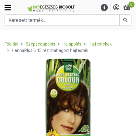
0
Kere
Főoldal
Szépségápolás
Hajápolás
Hajfestékek
HennaPlus 6.45 réz mahagóni hajfesték