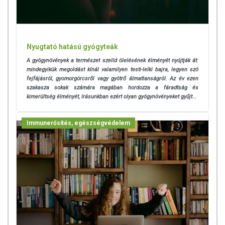
Nyugtató hatású gyógyteák
A gyógynövények a természet szelíd ölelésének élményét nyújtják át:
mindegyikük megoldást kínál valamilyen testi-lelki bajra, legyen szó
fejfájásról, gyomorgörcsről vagy gyötrő álmatlanságról. Az év ezen
szakasza sokak számára magában hordozza a fáradtság és
kimerültség élményét, írásunkban ezért olyan gyógynövényeket gyűjt...
Immunerősítés, egészségvédelem