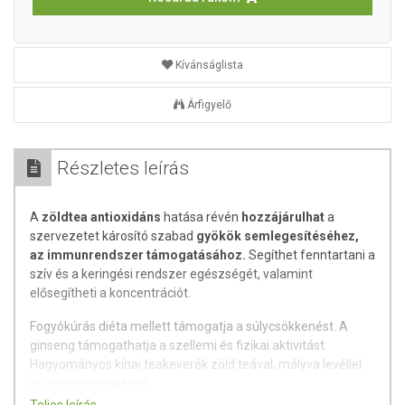
Kívánságlista
Árfigyelő
Részletes leírás
A
zöldtea antioxidáns
hatása révén
hozzájárulhat
a
szervezetet károsító szabad
gyökök semlegesítéséhez,
az immunrendszer támogatásához.
Segíthet fenntartani a
szív és a keringési rendszer egészségét, valamint
elősegítheti a koncentrációt.
Fogyókúrás diéta mellett támogatja a súlycsökkenést. A
ginseng támogathatja a szellemi és fizikai aktivitást.
Hagyományos kínai teakeverék zöld teával, mályva levéllel
és ginseng gyökérrel.