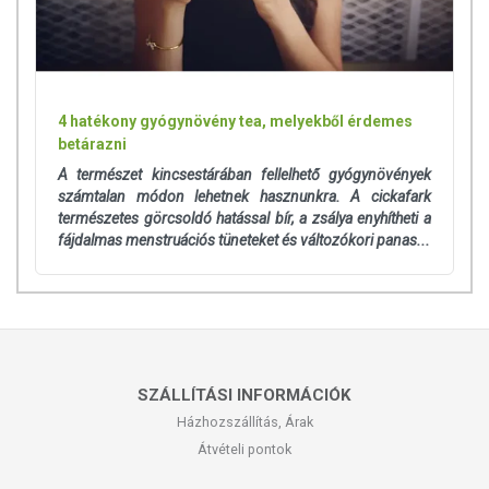
4 hatékony gyógynövény tea, melyekből érdemes
betárazni
A természet kincsestárában fellelhető gyógynövények
számtalan módon lehetnek hasznunkra. A cickafark
természetes görcsoldó hatással bír, a zsálya enyhítheti a
fájdalmas menstruációs tüneteket és változókori panas...
SZÁLLÍTÁSI INFORMÁCIÓK
Házhozszállítás, Árak
Átvételi pontok