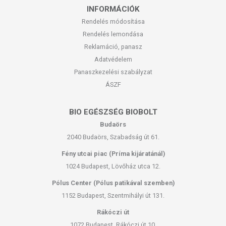
INFORMÁCIÓK
Rendelés módosítása
Rendelés lemondása
Reklamáció, panasz
Adatvédelem
Panaszkezelési szabályzat
ÁSZF
BIO EGÉSZSÉG BIOBOLT
Budaörs
2040 Budaörs, Szabadság út 61.
Fény utcai piac (Príma kijáratánál)
1024 Budapest, Lövőház utca 12.
Pólus Center (Pólus patikával szemben)
1152 Budapest, Szentmihályi út 131.
Rákóczi út
1072 Budapest, Rákóczi út 10.