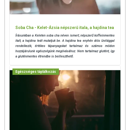
Soba Cha - Kelet-Ázsia népszerű itala, a hajdina tea
Írásunkban a Keleten soba cha néven ismert, népszerű koffeinmentes
italt, a hajdina teát mutatjuk be. A hajdina tea enyhén diós ízvilággal
rendelkezik, értékes tápanyagokat tartalmaz és számos módon
hozzájárulunk egészségünk megóvásához. Nem tartalmaz glutént, így
a gluténmentes étrendbe is beilleszthető.
Egészséges táplálkozás