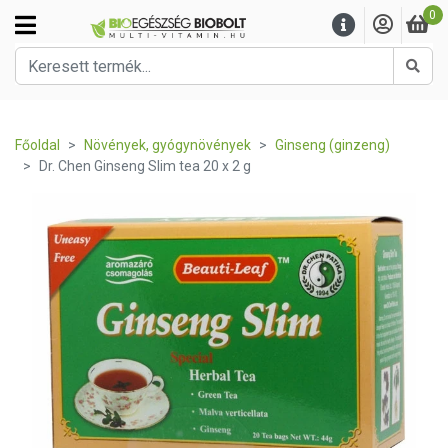
0
Kere
Főoldal
Növények, gyógynövények
Ginseng (ginzeng)
Dr. Chen Ginseng Slim tea 20 x 2 g