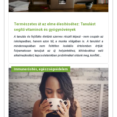
Természetes út az elme élesítéséhez: Tanulást
segítő vitaminok és gyógynövények
A tanulás és fejlődés életünk szerves részét képezi - nem csupán az
iskolapadban, hanem azon túl, a munka világában is. A tanulást a
mindennapokban nem feltétlen lexikális értelemben értjük:
folyamatosan tanuljuk az új helyzetekhez, kihívásokhoz való
alkalmazkodást; kapcsolatainkban problémákat oldunk meg, konflikt...
Immunerősítés, egészségvédelem