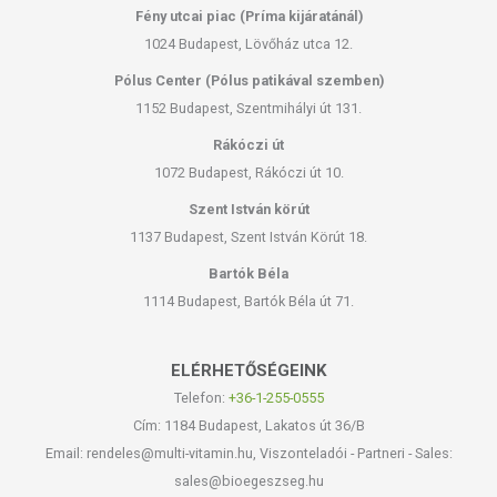
Fény utcai piac (Príma kijáratánál)
1024 Budapest, Lövőház utca 12.
Pólus Center (Pólus patikával szemben)
1152 Budapest, Szentmihályi út 131.
Rákóczi út
1072 Budapest, Rákóczi út 10.
Szent István körút
1137 Budapest, Szent István Körút 18.
Bartók Béla
1114 Budapest, Bartók Béla út 71.
ELÉRHETŐSÉGEINK
Telefon:
+36-1-255-0555
Cím: 1184 Budapest, Lakatos út 36/B
Email: rendeles@multi-vitamin.hu, Viszonteladói - Partneri - Sales:
sales@bioegeszseg.hu