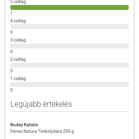
5 csillag
Származási hely:
Magyarország (Magyar termék)
1
4 csillag
Az oldalunkon lévő adatokat folyamatosan frissítjük, törekszünk arra,
hogy naprakészek legyenek. Szeretnénk felhívni azonban a figyelmet,
0
hogy ennek ellenére a webshopon szereplő adatok (beleértve a
3 csillag
termékfotókat, tápérték-, összetétel-, és allergén információkat is) csak
tájékoztató jellegűek, a tényleges értékek eltérhetnek az élelmiszerek
0
természetéből adódóan. A friss, aktuális információkat a termékek
2 csillag
csomagolásán találják meg.
0
1 csillag
0
Legújabb értékelés
Buday Katalin
Dénes Natura Tönkölydara 250 g