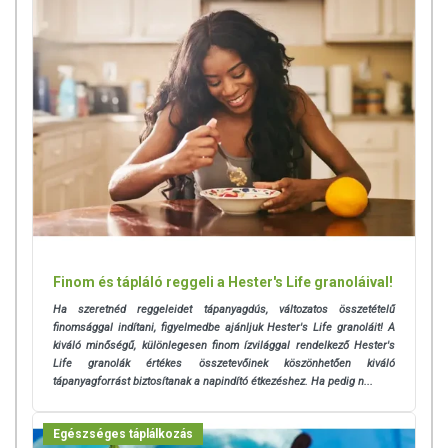
Finom és tápláló reggeli a Hester's Life granoláival!
Ha szeretnéd reggeleidet tápanyagdús, változatos összetételű
finomsággal indítani, figyelmedbe ajánljuk Hester's Life granoláit! A
kiváló minőségű, különlegesen finom ízvilággal rendelkező Hester's
Life granolák értékes összetevőinek köszönhetően kiváló
tápanyagforrást biztosítanak a napindító étkezéshez. Ha pedig n...
Egészséges táplálkozás