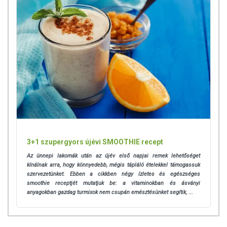
3+1 szupergyors újévi SMOOTHIE recept
Az ünnepi lakomák után az újév első napjai remek lehetőséget
kínálnak arra, hogy könnyedebb, mégis tápláló ételekkel támogassuk
szervezetünket. Ebben a cikkben négy ízletes és egészséges
smoothie receptjét mutatjuk be: a vitaminokban és ásványi
anyagokban gazdag turmixok nem csupán emésztésünket segítik, ...