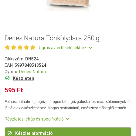
Dénes Natura Tönkölydara 250 g
Ugrás az értékelésekhez
Cikkszám:
DN524
EAN:
5997848513524
Gyártó:
Dénes-Natura
Készleten
595 Ft
Felhasználható tejbegríz, túrógombóc, grízgaluska és más sütemények és
főtt ételek elkészítéséhez. Magas rosttartalmú, emésztést elősegítő termék.
Részletes leírás és specifikáció
Készletinformáció