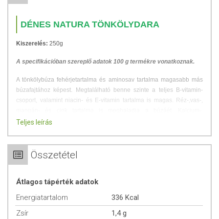
DÉNES NATURA TÖNKÖLYDARA
Kiszerelés:
250g
A specifikációban szereplő adatok 100 g termékre vonatkoznak.
A tönkölybúza fehérjetartalma és aminosav tartalma magasabb más
búzafajtához képest. Megtalálható benne szinte a teljes B-vitamin-
csoport, valamint niacin- és E-vitamin tartalma is magas. Réz-,vas-,
mangán- és cink tartalma is meghaladja a búzáét. Kalcium-,
magnézium-, foszfor- és szelén tartalma szintén számottevő.
Teljes leírás
Esszenciális zsírtartalma kedvezően hat az idegrendszerre. Az emberi
szervezet számára sokkal jobban hasznosítható fehérjéket tartalmaz,
aminosav-összetétele kiváló
Összetétel
FELHASZNÁLÁS
Átlagos tápérték adatok
Teljesőrlésű, jó sütő és főzőminőségű tönkölydara alkalmas tejbegríz,
Energiatartalom
336 Kcal
grízgaluska, túrógombóc és más sütemények, főtt ételek készítésére.
Zsír
1,4 g
Alkalmazása megegyezik a hagyományos búzadara felhasználásával.