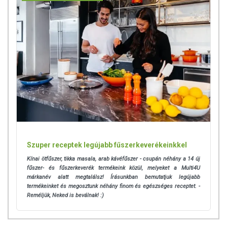
Szuper receptek legújabb fűszerkeverékeinkkel
Kínai ötfűszer, tikka masala, arab kávéfűszer - csupán néhány a 14 új
fűszer- és fűszerkeverék termékeink közül, melyeket a Multi4U
márkanév alatt megtalálsz! Írásunkban bemutatjuk legújabb
termékeinket és megosztunk néhány finom és egészséges receptet. -
Reméljük, Neked is beválnak! :)