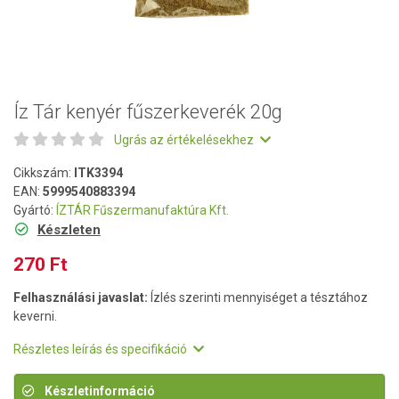
Íz Tár kenyér fűszerkeverék 20g
Ugrás az értékelésekhez
Cikkszám:
ITK3394
EAN:
5999540883394
Gyártó:
ÍZTÁR Fűszermanufaktúra Kft.
Készleten
270 Ft
Felhasználási javaslat:
Ízlés szerinti mennyiséget a tésztához
keverni.
Részletes leírás és specifikáció
Készletinformáció