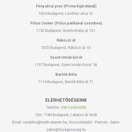
Fény utcai piac (Príma kijáratánál)
1024 Budapest, Lövőház utca 12.
Pólus Center (Pólus patikával szemben)
1152 Budapest, Szentmihályi út 131.
Rákóczi út
1072 Budapest, Rákóczi út 10.
Szent István körút
1137 Budapest, Szent István Körút 18.
Bartók Béla
1114 Budapest, Bartók Béla út 71.
ELÉRHETŐSÉGEINK
Telefon:
+36-1-255-0555
Cím: 1184 Budapest, Lakatos út 36/B
Email: rendeles@multi-vitamin.hu, Viszonteladói - Partneri - Sales:
sales@bioegeszseg.hu