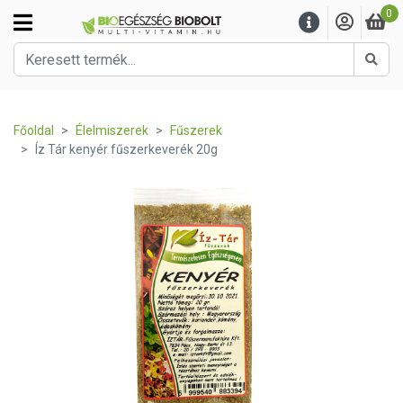
0
Kere
Főoldal
Élelmiszerek
Fűszerek
Íz Tár kenyér fűszerkeverék 20g