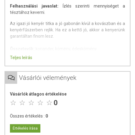
Felhasználási javaslat:
Ízlés szerinti mennyiséget a
tésztához keverni.
Az igazi jó kenyér titka a jó gabonán kívül a kovászban és a
kenyérfűszerben rejlik. Ha ez a kettő jó, akkor a kenyerünk
garantáltan finom lesz.
Összetevők:
koriander, kömény, édeskömény
Tartósítószert és adalékanyagot nem tartalmaz.
Teljes leírás
A
koriandermag
lágyan fűszeres, édes, diós, enyhén csípős,
karakteres ízű. Kicsit emlékeztet a narancshéjra és a
Vásárlói vélemények
szegfűszegre. A levele igen népszerű Ázsiában, Afrikában
és Latin-Amerikában, míg Európában – érdekes módon –
vagy szeretik, vagy irtóznak tőle az emberek. A levél és a
Vásárlók átlagos értékelése
mag íze teljesen különböző, a levél friss, fűszeres és enyhén
0
citromos aromájú.
A
köménymag
karakteres, fűszeres ízű. Enyhén kesernyés
Összes értékelés :
0
és erősen aromás, enyhe citrus aromával. A gyümölcs hét
százalék illóolajat tartalmazhat, melyben a fő alkotórész a
Értékelés írása
karvon. A köménymag klasszikus kenyérfűszer. Önmagában