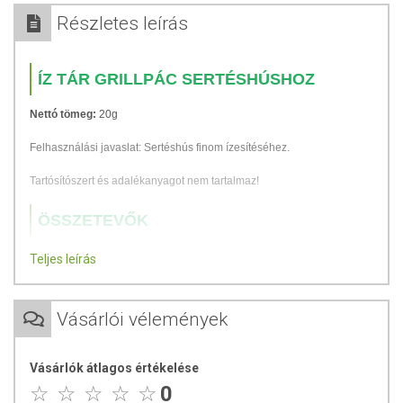
Részletes leírás
ÍZ TÁR GRILLPÁC SERTÉSHÚSHOZ
Nettó tömeg:
20g
Felhasználási javaslat: Sertéshús finom ízesítéséhez.
Tartósítószert és adalékanyagot nem tartalmaz!
ÖSSZETEVŐK
só, kömény, zöldségek (sárgarépa, petrezselyem, paszternák, póré)
Teljes leírás
bors, fokhagyma, hagyma, koriander.
TOVÁBBI TUDNIVALÓK
Vásárlói vélemények
Minőségét megőrzi:
a csomagoláson jelzett időpontig.
Vásárlók átlagos értékelése
Tárolás:
Száraz helyen tartandó!
0