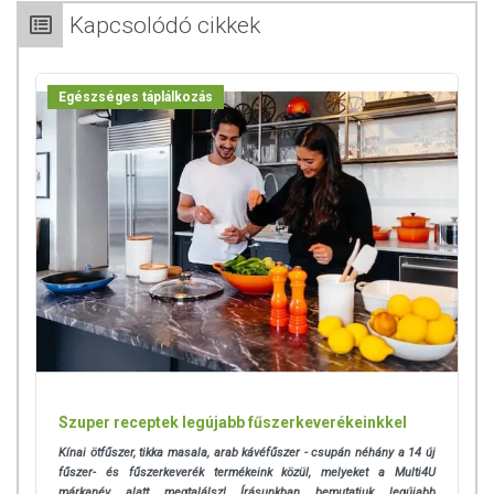
Kapcsolódó cikkek
Egészséges táplálkozás
Szuper receptek legújabb fűszerkeverékeinkkel
Kínai ötfűszer, tikka masala, arab kávéfűszer - csupán néhány a 14 új
fűszer- és fűszerkeverék termékeink közül, melyeket a Multi4U
márkanév alatt megtalálsz! Írásunkban bemutatjuk legújabb