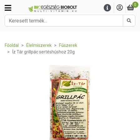
0
Kere
Főoldal
Élelmiszerek
Fűszerek
Íz Tár grillpác sertéshúshoz 20g