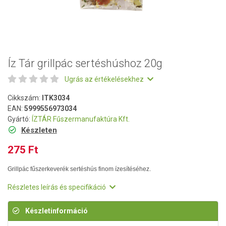
Íz Tár grillpác sertéshúshoz 20g
Ugrás az értékelésekhez
Cikkszám:
ITK3034
EAN:
5999556973034
Gyártó:
ÍZTÁR Fűszermanufaktúra Kft.
Készleten
275 Ft
Grillpác fűszerkeverék sertéshús finom ízesítéséhez.
Részletes leírás és specifikáció
Készletinformáció