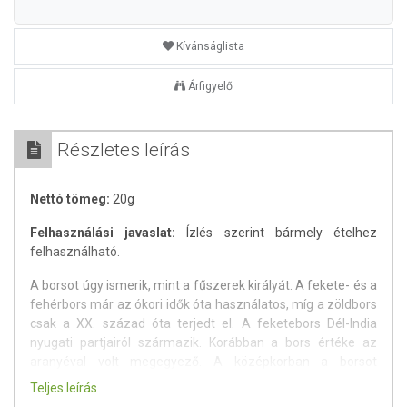
Kívánságlista
Árfigyelő
Részletes leírás
Nettó tömeg:
20g
Felhasználási javaslat:
Ízlés szerint bármely ételhez
felhasználható.
A borsot úgy ismerik, mint a fűszerek királyát. A fekete- és a
fehérbors már az ókori idők óta használatos, míg a zöldbors
csak a XX. század óta terjedt el. A feketebors Dél-India
nyugati partjairól származik. Korábban a bors értéke az
aranyéval volt megegyező. A középkorban a borsot
fizetőeszközként is használták például a bérleti díj, adó vagy
Teljes leírás
hozomány kifizetéséhez. Napjainkban a fűszer fő