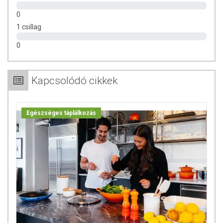
Tárolás:
Száraz helyen tartandó!
0
Származási hely:
Vietnám
1 csillag
Minőségét megőrzi:
a csomagoláson jelzett időpontig.
0
Gyártó és forgalmazó:
ÍZTÁR-Fűszermanufaktúra Kft.
Kapcsolódó cikkek
Egészséges táplálkozás