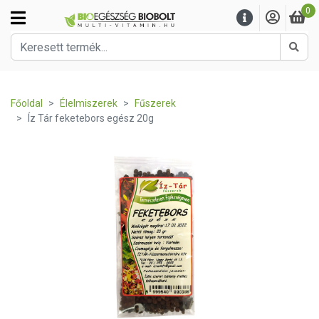
0
Kere
Főoldal
Élelmiszerek
Fűszerek
Íz Tár feketebors egész 20g