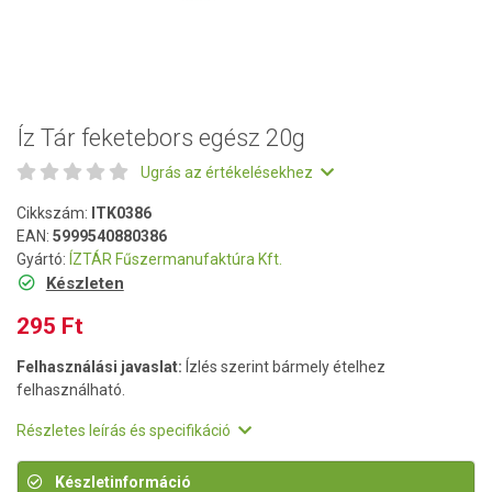
Íz Tár feketebors egész 20g
Ugrás az értékelésekhez
Cikkszám:
ITK0386
EAN:
5999540880386
Gyártó:
ÍZTÁR Fűszermanufaktúra Kft.
Készleten
295 Ft
Felhasználási javaslat:
Ízlés szerint bármely ételhez
felhasználható.
Részletes leírás és specifikáció
Készletinformáció