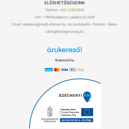
ELÉRHETŐSÉGEINK
Telefon:
+36-1-255-0555
Cím: 1184 Budapest, Lakatos út 36/B
Email: rendeles@multi-vitamin.hu, Viszonteladói - Partneri - Sales:
sales@bioegeszseg.hu
Árukereső.hu