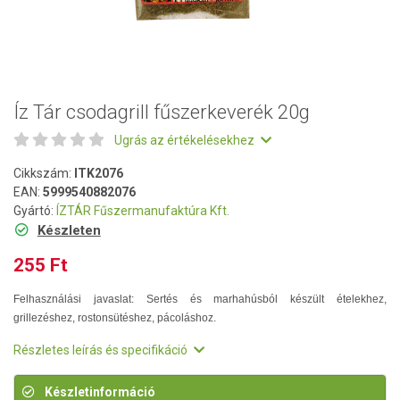
Íz Tár csodagrill fűszerkeverék 20g
Ugrás az értékelésekhez
Cikkszám:
ITK2076
EAN:
5999540882076
Gyártó:
ÍZTÁR Fűszermanufaktúra Kft.
Készleten
255 Ft
Felhasználási javaslat: Sertés és marhahúsból készült ételekhez,
grillezéshez, rostonsütéshez, pácoláshoz.
Részletes leírás és specifikáció
Készletinformáció