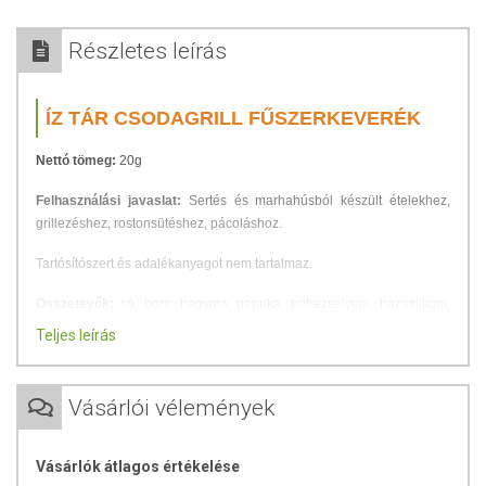
Részletes leírás
ÍZ TÁR CSODAGRILL FŰSZERKEVERÉK
Nettó tömeg:
20g
Felhasználási javaslat:
Sertés és marhahúsból készült ételekhez,
grillezéshez, rostonsütéshez, pácoláshoz.
Tartósítószert és adalékanyagot nem tartalmaz.
Összetevők:
só, bors, hagyma, paprika, petrezselyem, bazsalikom,
rozmaring, kakukkfű, majoranna, ZELLER, szegfűbors, koriander,
Teljes leírás
zsálya.
TOVÁBBI TUDNIVALÓK
Vásárlói vélemények
Tárolás:
Száraz helyen tartandó!
Származási hely:
Magyarország
Vásárlók átlagos értékelése