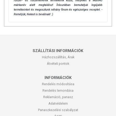
fűszer- és fűszerkeverék termékeink közül, melyeket a Multi4U
márkanév alatt megtalálsz! Írásunkban bemutatjuk legújabb
termékeinket és megosztunk néhány finom és egészséges receptet. -
Reméljük, Neked is beválnak! :)
SZÁLLÍTÁSI INFORMÁCIÓK
Házhozszállítás, Árak
Átvételi pontok
INFORMÁCIÓK
Rendelés módosítása
Rendelés lemondása
Reklamáció, panasz
Adatvédelem
Panaszkezelési szabályzat