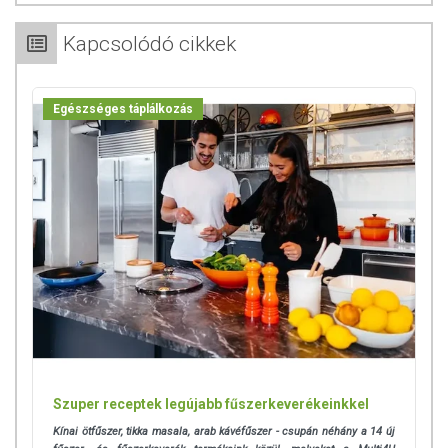
Kapcsolódó cikkek
Egészséges táplálkozás
Szuper receptek legújabb fűszerkeverékeinkkel
Kínai ötfűszer, tikka masala, arab kávéfűszer - csupán néhány a 14 új