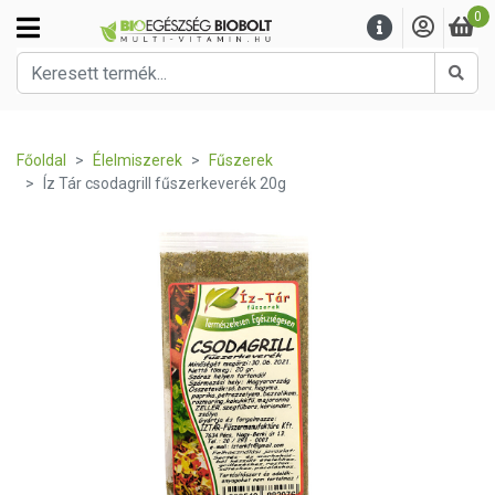
0
Kere
Főoldal
Élelmiszerek
Fűszerek
Íz Tár csodagrill fűszerkeverék 20g