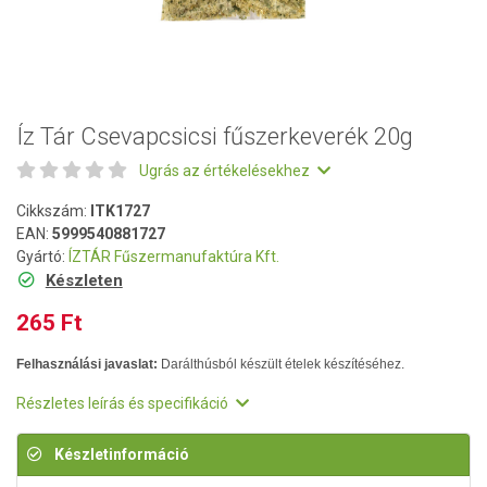
Íz Tár Csevapcsicsi fűszerkeverék 20g
Ugrás az értékelésekhez
Cikkszám:
ITK1727
EAN:
5999540881727
Gyártó:
ÍZTÁR Fűszermanufaktúra Kft.
Készleten
265 Ft
Felhasználási javaslat:
Darálthúsból készült ételek készítéséhez.
Részletes leírás és specifikáció
Készletinformáció