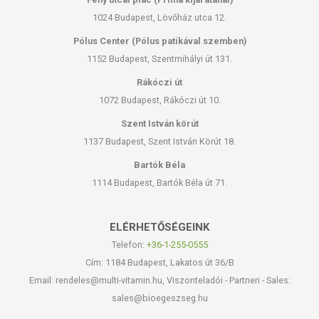
1024 Budapest, Lövőház utca 12.
Pólus Center (Pólus patikával szemben)
1152 Budapest, Szentmihályi út 131.
Rákóczi út
1072 Budapest, Rákóczi út 10.
Szent István körút
1137 Budapest, Szent István Körút 18.
Bartók Béla
1114 Budapest, Bartók Béla út 71.
ELÉRHETŐSÉGEINK
Telefon:
+36-1-255-0555
Cím: 1184 Budapest, Lakatos út 36/B
Email: rendeles@multi-vitamin.hu, Viszonteladói - Partneri - Sales:
sales@bioegeszseg.hu