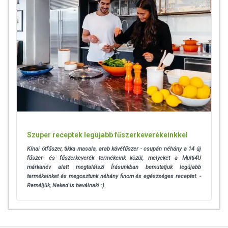
Tárolás:
Száraz helyen tartandó!
Származási hely:
Magyarország
Minőségét megőrzi:
a csomagoláson jelzett időpontig.
Gyártó és forgalmazó:
ÍZTÁR-Fűszermanufaktúra Kft.
Az oldalunkon lévő adatokat folyamatosan frissítjük, törekszünk arra,
hogy naprakészek legyenek. Szeretnénk felhívni azonban a figyelmet,
hogy ennek ellenére a webshopon szereplő adatok (beleértve a
termékfotókat, tápérték-, összetétel-, és allergén információkat is) csak
tájékoztató jellegűek, a tényleges értékek eltérhetnek az élelmiszerek
természetéből adódóan. A friss, aktuális információkat a termékek
Szuper receptek legújabb fűszerkeverékeinkkel
csomagolásán találják meg.
Kínai ötfűszer, tikka masala, arab kávéfűszer - csupán néhány a 14 új
fűszer- és fűszerkeverék termékeink közül, melyeket a Multi4U
márkanév alatt megtalálsz! Írásunkban bemutatjuk legújabb
termékeinket és megosztunk néhány finom és egészséges receptet. -
Reméljük, Neked is beválnak! :)