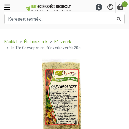
0
Kere
Főoldal
Élelmiszerek
Fűszerek
Íz Tár Csevapcsicsi fűszerkeverék 20g