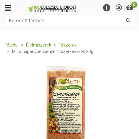
0
Kere
Főoldal
Élelmiszerek
Fűszerek
Íz Tár cigánypecsenye fűszerkeverék 20g