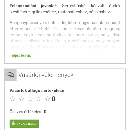
Felhasználási javaslat:
Sertéshúsból készült ételek
ízesítésére, grillezéséhez, rostonsütéshez, pácoláshoz.
A cigánypecsenye szinte a legtöbb magyarosnak mondott
étteremben elérhető, és ennek köszönhetően rengeteg
ember egyik kedvenc étele, amit nem biztos, hogy idáig
otthon is elkészítettek. Pedig a valóság az, hogy nagyon
egyszerű ételről van szó, amit bárki el tud készíteni, és a
siker garantált!
Teljes leírás
Összetevők:
só, füstsó (só, természetes füstkivonat,
fűszerek), bors, fokhagyma, vöröshagyma, paprika.
Vásárlói vélemények
Tartósítószert és adalékanyagot nem tartalmaz.
A
bors
igen aromás, csípős és erős ízű fűszer. A fehérbors
Vásárlók átlagos értékelése
szintén nagyon csípős, de kissé más ízhatással rendelkezik.
0
A zöldborsnak pedig kevésbé csípős, friss, enyhén
gyümölcsös íze van.
Összes értékelés :
0
A
fokhagyma
íze a fajtájától függően az intenzív-erőstől az
édeskésen fűszeresig nagyon sokféle lehet. A fokhagyma
Értékelés írása
jellegzetes ízt kölcsönöz salátáknak, szendvicskrémeknek,