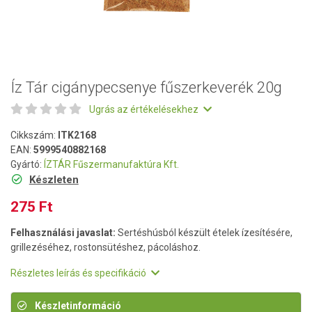
Íz Tár cigánypecsenye fűszerkeverék 20g
Ugrás az értékelésekhez
Cikkszám:
ITK2168
EAN:
5999540882168
Gyártó:
ÍZTÁR Fűszermanufaktúra Kft.
Készleten
275 Ft
Felhasználási javaslat:
Sertéshúsból készült ételek ízesítésére,
grillezéséhez, rostonsütéshez, pácoláshoz.
Részletes leírás és specifikáció
Készletinformáció