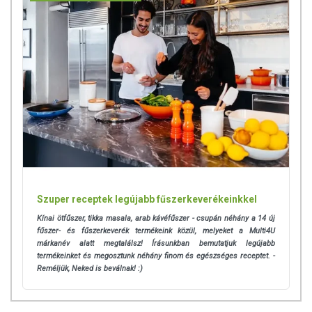
Szuper receptek legújabb fűszerkeverékeinkkel
Kínai ötfűszer, tikka masala, arab kávéfűszer - csupán néhány a 14 új
fűszer- és fűszerkeverék termékeink közül, melyeket a Multi4U
márkanév alatt megtalálsz! Írásunkban bemutatjuk legújabb
termékeinket és megosztunk néhány finom és egészséges receptet. -
Reméljük, Neked is beválnak! :)