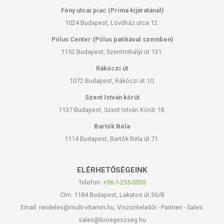
Fény utcai piac (Príma kijáratánál)
1024 Budapest, Lövőház utca 12.
Pólus Center (Pólus patikával szemben)
1152 Budapest, Szentmihályi út 131.
Rákóczi út
1072 Budapest, Rákóczi út 10.
Szent István körút
1137 Budapest, Szent István Körút 18.
Bartók Béla
1114 Budapest, Bartók Béla út 71.
ELÉRHETŐSÉGEINK
Telefon:
+36-1-255-0555
Cím: 1184 Budapest, Lakatos út 36/B
Email: rendeles@multi-vitamin.hu, Viszonteladói - Partneri - Sales:
sales@bioegeszseg.hu