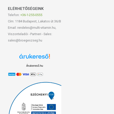
ELÉRHETŐSÉGEINK
Telefon:
+36-1-255-0555
Cím: 1184 Budapest, Lakatos út 36/B
Email: rendeles@multi-vitamin.hu,
Viszonteladói - Partneri - Sales:
sales@bioegeszseg.hu
Árukereső.hu