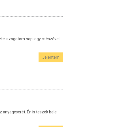
hete iszogatom napi egy csészével
Jelentem
z anyagcserét. Én is teszek bele