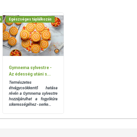
m
Egészséges táplálkozás
Gymnema sylvestre -
Az édesség utáni s...
Természetes
étvágycsökkentő hatása
révén a Gymnema sylvestre
hozzájárulhat a fogyókúra
sikerességéhez - serke...