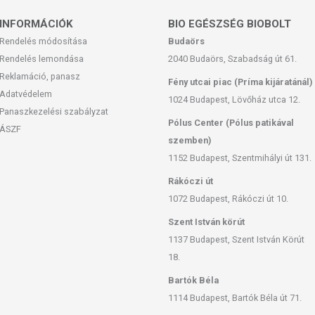
INFORMÁCIÓK
BIO EGÉSZSÉG BIOBOLT
Rendelés módosítása
Budaörs
Rendelés lemondása
2040 Budaörs, Szabadság út 61.
Reklamáció, panasz
Fény utcai piac (Príma kijáratánál)
Adatvédelem
1024 Budapest, Lövőház utca 12.
Panaszkezelési szabályzat
Pólus Center (Pólus patikával
ÁSZF
szemben)
1152 Budapest, Szentmihályi út 131.
Rákóczi út
1072 Budapest, Rákóczi út 10.
Szent István körút
1137 Budapest, Szent István Körút
18.
Bartók Béla
1114 Budapest, Bartók Béla út 71.