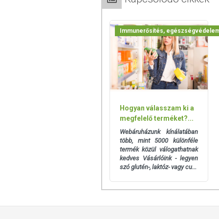
Immunerősítés, egészségvédele
Hogyan válasszam ki a
megfelelő terméket?...
Webáruházunk kínálatában
több, mint 5000 különféle
termék közül válogathatnak
kedves Vásárlóink - legyen
szó glutén-, laktóz- vagy cu...