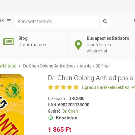
tea 4g x 30 filter
ÁK
Keresés
Blog
Budapest és Budaörs
Online magazin
már 6 helyen
vásárolhat
zítő teák
Dr. Chen Oolong Anti adiposis tea 4g x 30 filter
Dr. Chen Oolong Anti adiposis t
Ugrás az értékelésekhez
Cikkszám:
DRC000
EAN:
6902703135000
Gyártó:
Dr. Chen
Készleten
1 865 Ft