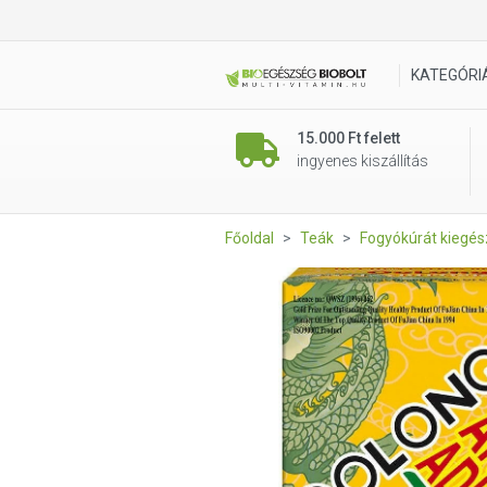
Dr. Chen Oolong Anti adiposis 
KATEGÓRI
15.000 Ft felett
ingyenes kiszállítás
Főoldal
Teák
Fogyókúrát kiegés