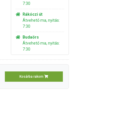
7:30
Rákóczi út
Átvehető ma, nyitás:
7:30
Budaörs
Átvehető ma, nyitás:
7:30
Kosárba rakom