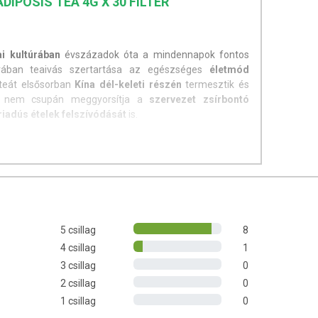
DIPOSIS TEA 4G X 30 FILTER
ai kultúrában
évszázadok óta a mindennapok fontos
úrában teaivás szertartása az egészséges
életmód
teát elsősorban
Kína dél-keleti részén
termesztik és
sa nem csupán meggyorsítja a
szervezet zsírbontó
riadús ételek
felszívódását
is.
a egy különösen értékes talajon termesztett, speciális
ly kellemes és intenzív
aromaanyagokat
tartalmaz.
tea
összetevői: oolong tea, lótusz mag, útifű
5 csillag
8
 TERMÉKRŐL
4 csillag
1
3 csillag
0
 dl vízzel leforrázzuk és 10-15 percig állni hagyjuk.
2 csillag
0
sztása javasolt.
1 csillag
0
raz, hűvös helyen.