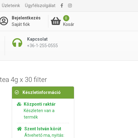
Üzleteink
Ügyfélszolgálat
1 865 Ft
Kosárba rakom
Bejelentkezés
0
Kosár
Saját fiók
Kapcsolat
+36-1-255-0555
ea 4g x 30 filter
Készletinformáció
Központi raktár
Készleten van a
termék
Szent István körút
Átvehető ma, nyitás: