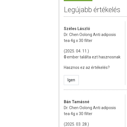
Az étrend-kiegészítők az érvényben l
Legújabb értékelés
minősülnek, amelyek a hagyományos é
tartalmaznak tápanyagokat. Bár az ét
rendelkezhetnek, amely egyénenként e
során nem engedélyezett a készítmé
Széles László
tulajdonítani.
Dr. Chen Oolong Anti adiposis
tea 4g x 30 filter
A termék nem helyettesíti a kiegyens
termék nem gyógyít betegségeket! A t
(2025. 04. 11.)
Betegség esetén használatát beszélje
0
ember találta ezt hasznosnak
mennyiséget ne lépje túl! Ne szedje 
Hasznos ez az értékelés?
allergiás! Kisgyermektől elzárva tart
Igen
Bán Tamásné
Dr. Chen Oolong Anti adiposis
tea 4g x 30 filter
(2025. 03. 28.)