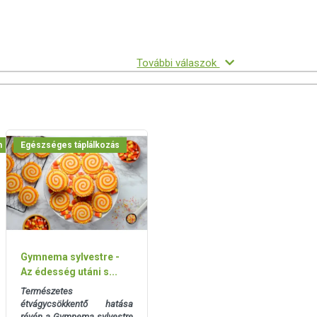
További válaszok
m
Egészséges táplálkozás
Gymnema sylvestre -
Az édesség utáni s...
Természetes
étvágycsökkentő hatása
révén a Gymnema sylvestre