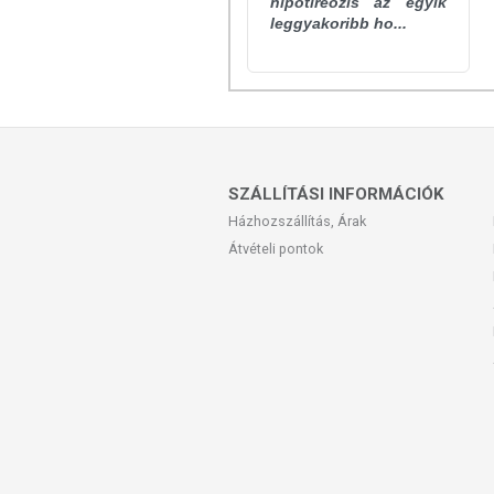
hipotireózis az egyik
leggyakoribb ho...
SZÁLLÍTÁSI INFORMÁCIÓK
Házhozszállítás, Árak
Átvételi pontok