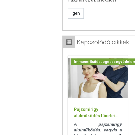
Hasznos ez az értékelés?
Igen
Kapcsolódó cikkek
Immunerősítés, egészségvédele
Pajzsmirigy
alulműködés tünetei...
A pajzsmirigy
alulműködés, vagyis a