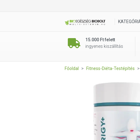
yes.pharma Pajzsmirigy + Sl
KATEGÓRI
15.000 Ft felett
ingyenes kiszállítás
Főoldal
Fitness-Diéta-Testépítés