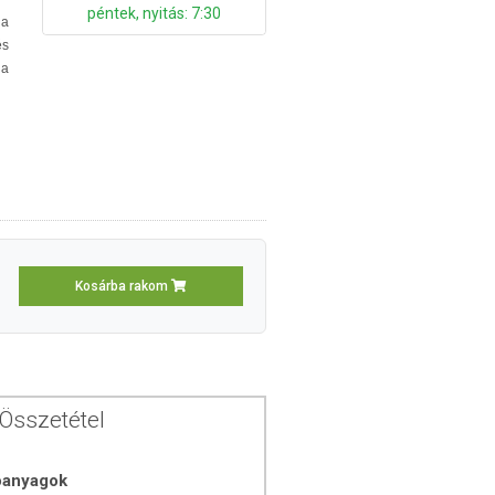
péntek, nyitás: 7:30
na
és
 a
Kosárba rakom
Összetétel
óanyagok