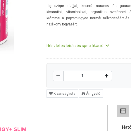
Ligetszépe olajjal, keserű narancs és guara
kivonattal, vitaminokkal, organikus szelénnel 
krómmal a pajzsmirigyed normál működéséért és
hatékony fogyásért.
Részletes leírás és specifikáció
Kívánságlista
Árfigyelő
Hat
IGY+ SLIM