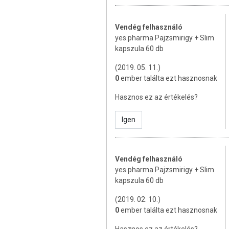
A termék nem helyettesíti a kiegyensúly
gyógyít betegségeket! A termék nem a
Vendég felhasználó
használatát beszélje meg kezelőorvosáv
yes.pharma Pajzsmirigy + Slim
szedje a készítményt, ha az összetevők
kapszula 60 db
tartandó!
(2019. 05. 11.)
0
ember találta ezt hasznosnak
Hasznos ez az értékelés?
Igen
Vendég felhasználó
yes.pharma Pajzsmirigy + Slim
kapszula 60 db
(2019. 02. 10.)
0
ember találta ezt hasznosnak