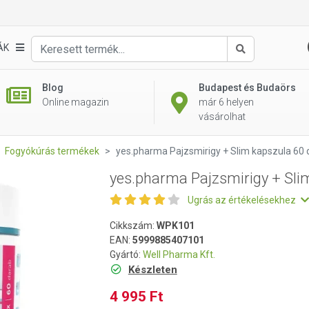
im kapszula 60 db
ÁK
Keresés
Blog
Budapest és Budaörs
Online magazin
már 6 helyen
vásárolhat
Fogyókúrás termékek
yes.pharma Pajzsmirigy + Slim kapszula 60 
yes.pharma Pajzsmirigy + Sli
Ugrás az értékelésekhez
Cikkszám:
WPK101
EAN:
5999885407101
Gyártó:
Well Pharma Kft.
Készleten
4 995 Ft