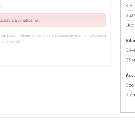
A
Gua
 kapszulára vonatkoznak.
Lige
nak köszönhetően elősegítheti a pajzsmirigy normál működését
Vit
a következők:
B3-v
nsúly fenntartásában.
B6-v
seréhez, ezzel segítve a testsúlykontrollt.
Ásv
zénhidrát-anyagcserét, hozzájárul a súlycsökkentéshez.
Sze
rtásához.
Kró
mál energiatermelő anyagcsere folyamatokban. A B6-vitamin
lyozásához.
l működéséhez.