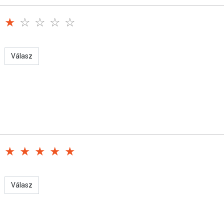
ozott, vegyes étrendet és az egészséges életmódot! A termék nem
z orvosi kezelés helyettesítésére alkalmas! Betegség esetén
al. Az ajánlott napi fogyasztási mennyiséget ne lépje túl! Ne
 bármelyikére érzékeny vagy allergiás! Kisgyermektől elzárva
Válasz
Válasz