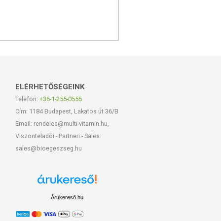
ELÉRHETŐSÉGEINK
Telefon:
+36-1-255-0555
Cím: 1184 Budapest, Lakatos út 36/B
Email: rendeles@multi-vitamin.hu,
Viszonteladói - Partneri - Sales:
sales@bioegeszseg.hu
Árukereső.hu