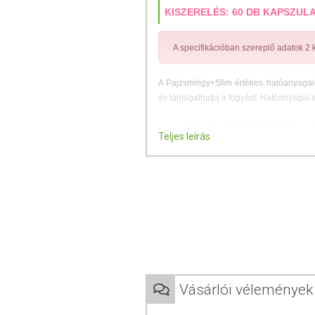
KISZERELÉS: 60 DB KAPSZUL
A specifikációban szereplő adatok 2
A Pajzsmirigy+Slim értékes hatóanyagai
és támogathatja a fogyást. Hatóanyagai 
Ligetszépe olaj:
Segít a hormonális egye
Teljes leírás
Guarana kivonat:
Hozzájárul a zsíranyagc
Keserű narancs:
Támogatja a zsír- és s
Króm:
Hozzájárul a vércukorszint fennta
B3- és B6-vitamin:
Részt vesz a nor
hozzájárul a hormonális aktivitás szabá
Szelén:
Hozzájárul a pajzsmirigy normá
Vásárlói vélemények
ADAGOLÁS