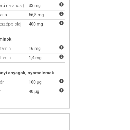
Keserű narancs (Citrus aurantium)
33 mg
rana
56,8 mg
tszépe olaj
400 mg
aminok
itamin
16 mg
itamin
1,4 mg
ányi anyagok, nyomelemek
lén
100 µg
m
40 µg