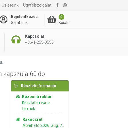
Üzleteink
Ügyfélszolgálat
4 995 Ft
Kosárba rakom
Bejelentkezés
0
Kosár
Saját fiók
Kapcsolat
+36-1-255-0555
db
m kapszula 60 db
Készletinformáció
Központi raktár
Készleten van a
termék
Rákóczi út
Átvehető 2026. aug. 7.,