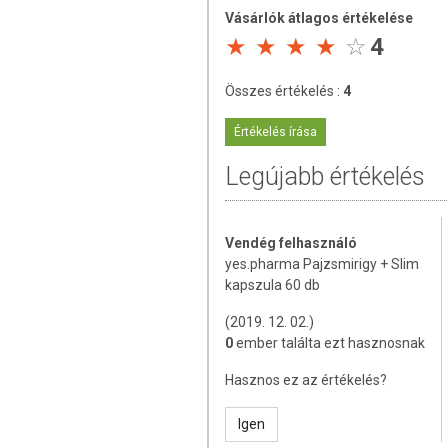
Naponta 1×2 kapszula fogyasztása javasol
Vásárlók átlagos értékelése
4
ÖSSZETEVŐK
Összes értékelés :
4
Ligetszépe olaj, zselatin, emulgeálósze
szelénes élesztőpor, fényezőanyag (m
Értékelés írása
nikotinsavamid (B3-vitamin), színezék (vas
Legújabb értékelés
TOVÁBBI TUDNIVALÓK
Tárolás: Száraz, hűvös helyen, napfénytő
Vendég felhasználó
Minőségét megőrzi: A csomagoláson / ter
yes.pharma Pajzsmirigy + Slim
kapszula 60 db
Forgalmazó: Well Pharma Kft.
(2019. 12. 02.)
0
ember találta ezt hasznosnak
Az étrend-kiegészítők az érvényben levő
amelyek a hagyományos étrend kiegés
Hasznos ez az értékelés?
tápanyagokat. Bár az étrend-kiegészítő
eltérő lehet, jelölésük, megjelenítésü
Igen
betegséget megelőző vagy gyógyító hatást