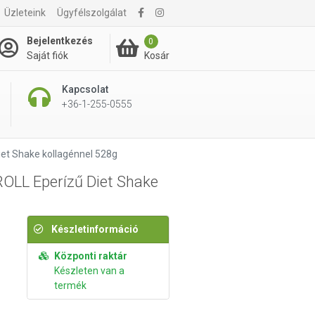
Üzleteink
Ügyfélszolgálat
10 595 Ft
Kosárba rakom
Bejelentkezés
0
Kosár
Saját fiók
Kapcsolat
+36-1-255-0555
iet Shake kollagénnel 528g
OLL Eperízű Diet Shake
Készletinformáció
Központi raktár
Készleten van a
termék