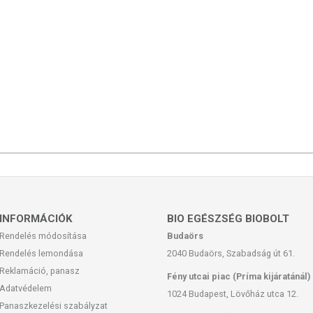
ért lásd a specifikációs táblázatot!
je koncentrátum, hidrolizált szarvasmarha kollagén,
lus konjac gyökér kivonat (95% Glükomannán), inulin,
s), étkezési só, sűrítő anyag (xantángumi), magnézium-
yag (citromsav), édesítőszer (szukralóz), DL-alpha-
tinol-acetát, króm (III)-klorid, kolekalciferol.
ny tejsavó (tej eredetű) felhasználásával készül,
etű), szóját, mandulát tartalmazhat.
INFORMÁCIÓK
BIO EGÉSZSÉG BIOBOLT
5-25 °C), nedvességtől és idegen szagoktól védve
Rendelés módosítása
Budaörs
.
Rendelés lemondása
2040 Budaörs, Szabadság út 61.
n jelölve.
Reklamáció, panasz
Fény utcai piac (Príma kijáratánál)
Adatvédelem
herb Kft.
1024 Budapest, Lövőház utca 12.
Panaszkezelési szabályzat