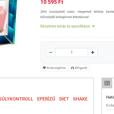
10 595 Ft
Zéró hozzáadott cukor, megemelt fehérje bevite
bőrszépítő kollagénnel felturbózva!
Részletes leírás és specifikáció
Kívánságlista
Árfigyelő
Hat
SÚLYKONTROLL EPERÍZŰ DIET SHAKE
Koll