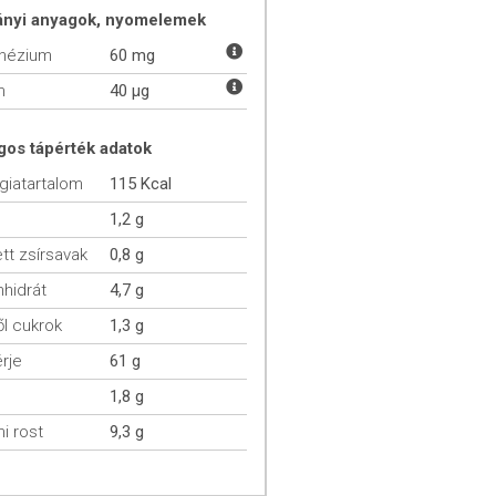
ányi anyagok, nyomelemek
nézium
60 mg
m
40 µg
gos tápérték adatok
giatartalom
115 Kcal
1,2 g
ett zsírsavak
0,8 g
hidrát
4,7 g
l cukrok
1,3 g
rje
61 g
1,8 g
mi rost
9,3 g