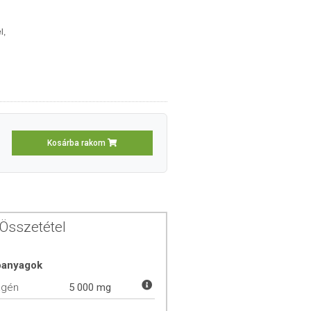
l,
Kosárba rakom
Összetétel
óanyagok
agén
5 000 mg