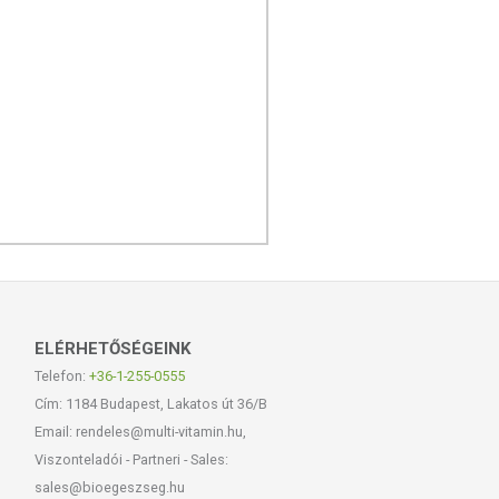
ELÉRHETŐSÉGEINK
Telefon:
+36-1-255-0555
Cím: 1184 Budapest, Lakatos út 36/B
Email: rendeles@multi-vitamin.hu,
Viszonteladói - Partneri - Sales:
sales@bioegeszseg.hu