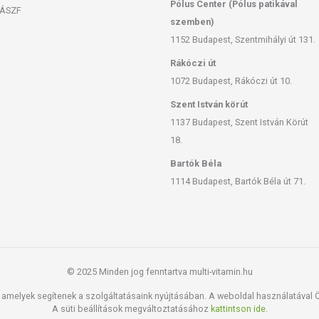
Pólus Center (Pólus patikával
ényben levő európai uniós szabályozás szerint
ÁSZF
ek a hagyományos étrend kiegészítését szolgálják, és
szemben)
tápanyagokat. Bár az étrend-kiegészítők kedvező élettani
1152 Budapest, Szentmihályi út 131.
gyénenként eltérő lehet, jelölésük, megjelenítésük, és
Rákóczi út
tt a készítményeknek betegséget megelőző vagy gyógyító
1072 Budapest, Rákóczi út 10.
Szent István körút
súlyozott, vegyes étrendet és az egészséges életmódot! A
! A termék nem az orvosi kezelés helyettesítésére
1137 Budapest, Szent István Körút
latát beszélje meg kezelőorvosával. Az ajánlott napi
18.
l! Ne szedje a készítményt, ha az összetevők bármelyikére
Bartók Béla
l elzárva tartandó!
1114 Budapest, Bartók Béla út 71.
© 2025 Minden jog fenntartva multi-vitamin.hu
amelyek segítenek a szolgáltatásaink nyújtásában. A weboldal használatával Ön
A süti beállítások megváltoztatásához
kattintson ide.