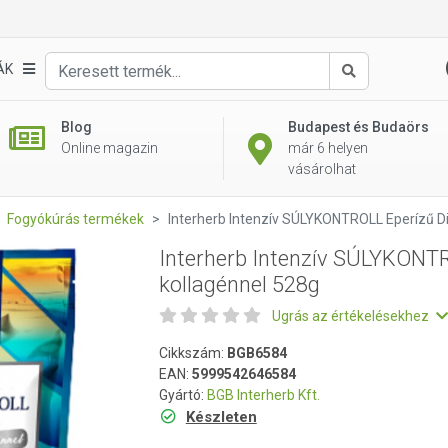
ROLL Eperízű Diet Shake kollagénnel 528g
ÁK
Keresés
Blog
Budapest és Budaörs
Online magazin
már 6 helyen
vásárolhat
Fogyókúrás termékek
Interherb Intenzív SÚLYKONTROLL Eperízű D
Interherb Intenzív SÚLYKONTR
kollagénnel 528g
Ugrás az értékelésekhez
Cikkszám:
BGB6584
EAN:
5999542646584
Gyártó:
BGB Interherb Kft.
Készleten