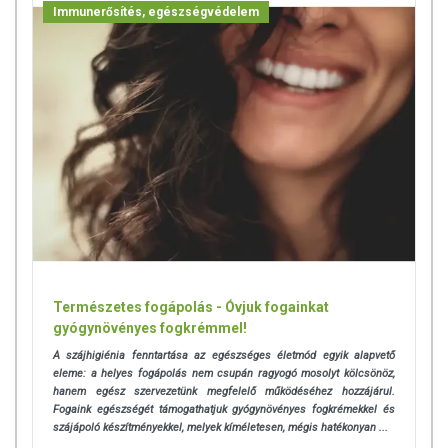
A termék nem gyógyít betegségeket! A termék nem az orvosi kezelés
Immunerősítés, egészségvédelem
helyettesítésére alkalmas! Betegség esetén használatát beszélje meg
kezelőorvosával. Kisgyermektől elzárva tartandó!
Természetes fogápolás - Óvjuk fogainkat
gyógynövényes fogkrémmel!
A szájhigiénia fenntartása az egészséges életmód egyik alapvető
eleme: a helyes fogápolás nem csupán ragyogó mosolyt kölcsönöz,
hanem egész szervezetünk megfelelő működéséhez hozzájárul.
Fogaink egészségét támogathatjuk gyógynövényes fogkrémekkel és
szájápoló készítményekkel, melyek kíméletesen, mégis hatékonyan ...