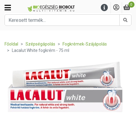
0
Kere
Főoldal
Szépségápolás
Fogkrémek-Szájápolás
Lacalut White fogkrém - 75 ml