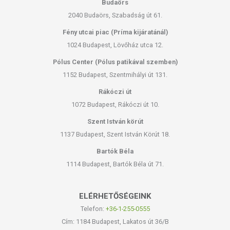
Budaörs
2040 Budaörs, Szabadság út 61.
Fény utcai piac (Príma kijáratánál)
1024 Budapest, Lövőház utca 12.
Pólus Center (Pólus patikával szemben)
1152 Budapest, Szentmihályi út 131.
Rákóczi út
1072 Budapest, Rákóczi út 10.
Szent István körút
1137 Budapest, Szent István Körút 18.
Bartók Béla
1114 Budapest, Bartók Béla út 71.
ELÉRHETŐSÉGEINK
Telefon:
+36-1-255-0555
Cím: 1184 Budapest, Lakatos út 36/B