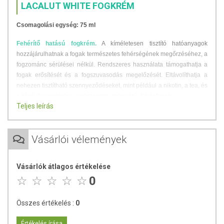
LACALUT WHITE FOGKRÉM
Csomagolási egység: 75 ml
Fehérítő hatású fogkrém.
A kíméletesen tisztító hatóanyagok
hozzájárulhatnak a fogak természetes fehérségének megőrzéséhez, a
fogzománc sérülései nélkül. Rendszeres használata támogathatja a
fogak erősítését és a fogszuvasodás megelőzését. Eltávolíthatja a
nehezen tisztítható szennyeződéseket, mint például a nikotin, a tea, és
a kávé. Az eredmény: egészséges, gyönyörű, fehér fogak.
Teljes leírás
Figyelmeztetés:
Hatéves, vagy annál fiatalabb gyermekek esetén: borsónyi
Vásárlói vélemények
mennyiséget tegyen a gyermek fogkeféjére és ügyeljen arra,
hogy a gyermek fogmosás közben minél kevesebb fogkrémet
nyeljen le!
Vásárlók átlagos értékelése
Más forrásból származó fluorid bevitele esetén kérje ki
0
fogorvosa vagy orvosa tanácsát!
Összes értékelés :
0
Értékelés írása