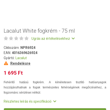
Lacalut White fogkrém - 75 ml
Ugrás az értékelésekhez
Cikkszám:
NPR6924
EAN:
4016369626924
Gyártó:
Lacalut
Rendelésre
1 695 Ft
Fehérítő hatású fogkrém.
A kíméletesen tisztító hatóanyagok
hozzájárulhatnak a fogak természetes fehérségének megőrzéséhez, a
fogzománc sérülései nélkül.
Részletes leírás és specifikáció