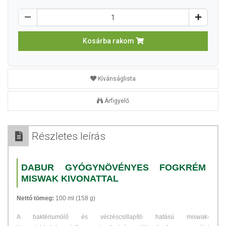
Kosárba rakom
Kívánságlista
Árfigyelő
Részletes leírás
DABUR GYÓGYNÖVÉNYES FOGKRÉM
MISWAK KIVONATTAL
Nettó tömeg:
100 ml (158 g)
A baktériumölő és vérzéscsillapító hatású miswak-