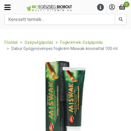
0
Kere
Főoldal
Szépségápolás
Fogkrémek-Szájápolás
Dabur Gyógynövényes fogkrém Miswak-kivonattal 100 ml