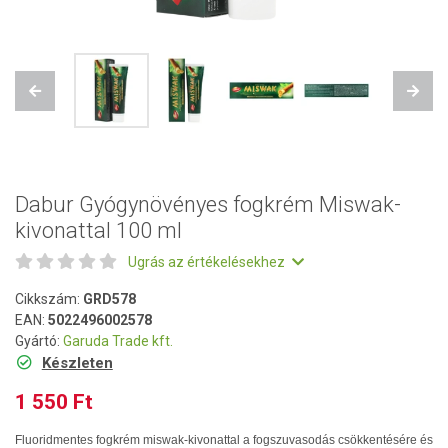
Previous
Next
Dabur Gyógynövényes fogkrém Miswak-
kivonattal 100 ml
Ugrás az értékelésekhez
Cikkszám:
GRD578
EAN:
5022496002578
Gyártó:
Garuda Trade kft.
Készleten
1 550 Ft
Fluoridmentes fogkrém miswak-kivonattal a fogszuvasodás csökkentésére és