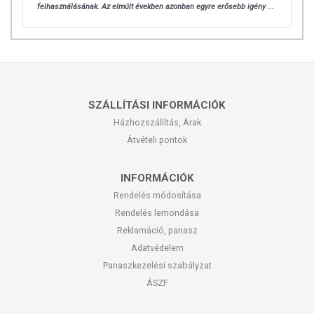
kiegészítését szolgálják, és koncentrált formában tartalmaznak
felhasználásának.
Az elmúlt években azonban egyre erősebb igény ...
tápanyagokat. Bár az étrend-kiegészítők kedvező élettani hatással
rendelkezhetnek, amely egyénenként eltérő lehet, jelölésük,
megjelenítésük, és reklámozásuk során nem engedélyezett a
készítményeknek betegséget megelőző vagy gyógyító hatást
tulajdonítani.
A termék nem helyettesíti a kiegyensúlyozott, vegyes étrendet és az
SZÁLLÍTÁSI INFORMÁCIÓK
egészséges életmódot! A termék nem gyógyít betegségeket! A termék
Házhozszállítás, Árak
nem az orvosi kezelés helyettesítésére alkalmas! Betegség esetén
Átvételi pontok
használatát beszélje meg kezelőorvosával. Az ajánlott napi
fogyasztási mennyiséget ne lépje túl! Ne szedje a készítményt, ha az
összetevők bármelyikére érzékeny vagy allergiás! Kisgyermektől
INFORMÁCIÓK
elzárva tartandó!
Rendelés módosítása
Rendelés lemondása
Reklamáció, panasz
Adatvédelem
Panaszkezelési szabályzat
ÁSZF