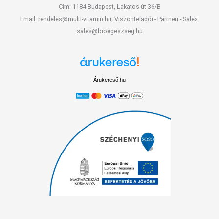
Cím: 1184 Budapest, Lakatos út 36/B
Email: rendeles@multi-vitamin.hu, Viszonteladói - Partneri - Sales:
sales@bioegeszseg.hu
Árukereső.hu