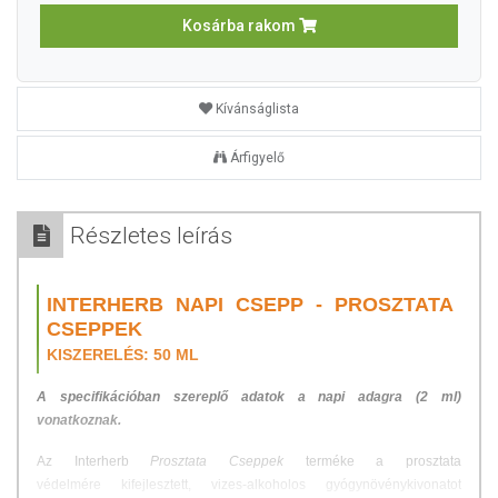
Kosárba rakom
Kívánságlista
Árfigyelő
Részletes leírás
INTERHERB NAPI CSEPP - PROSZTATA
CSEPPEK
KISZERELÉS: 50 ML
A specifikációban szereplő adatok a napi adagra (
2 ml)
vonatkoznak.
Az Interherb
Prosztata Cseppek
terméke a prosztata
védelmére kifejlesztett, vizes-alkoholos gyógynövénykivonatot