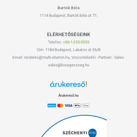
Bartók Béla
1114 Budapest, Bartók Béla út 71.
ELÉRHETŐSÉGEINK
Telefon:
+36-1-255-0555
Cím: 1184 Budapest, Lakatos út 36/B
Email: rendeles@multi-vitamin.hu, Viszonteladói - Partneri - Sales:
sales@bioegeszseg.hu
Árukereső.hu