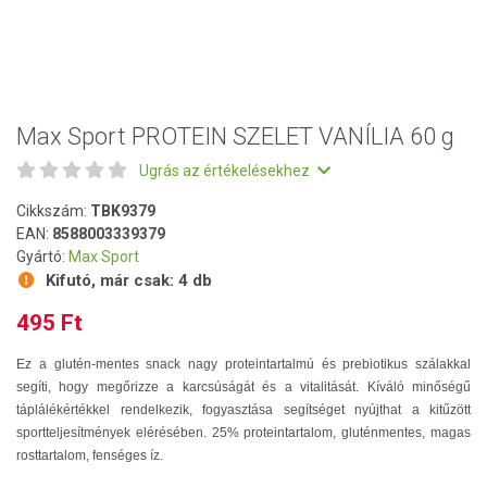
Max Sport PROTEIN SZELET VANÍLIA 60 g
Ugrás az értékelésekhez
Cikkszám:
TBK9379
EAN:
8588003339379
Gyártó:
Max Sport
Kifutó, már csak:
4 db
495 Ft
Ez a glutén-mentes snack nagy proteintartalmú és prebiotikus szálakkal
segíti, hogy megőrizze a karcsúságát és a vitalitását. Kíváló minőségű
táplálékértékkel rendelkezik, fogyasztása segítséget nyújthat a kitűzött
sportteljesítmények elérésében. 25% proteintartalom, gluténmentes, magas
rosttartalom, fenséges íz.