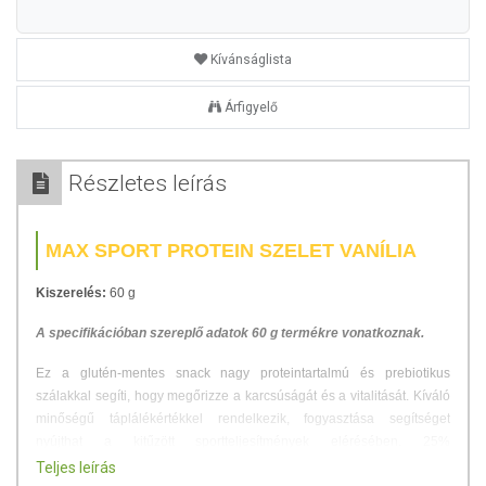
Kívánságlista
Árfigyelő
Részletes leírás
MAX SPORT PROTEIN SZELET VANÍLIA
Kiszerelés:
60 g
A specifikációban szereplő adatok 60 g termékre vonatkoznak.
Ez a glutén-mentes snack nagy proteintartalmú és prebiotikus
szálakkal segíti, hogy megőrizze a karcsúságát és a vitalitását. Kíváló
minőségű táplálékértékkel rendelkezik, fogyasztása segítséget
nyújthat a kitűzött sportteljesítmények elérésében. 25%
proteintartalom, gluténmentes, magas rosttartalom, fenséges íz.
Teljes leírás