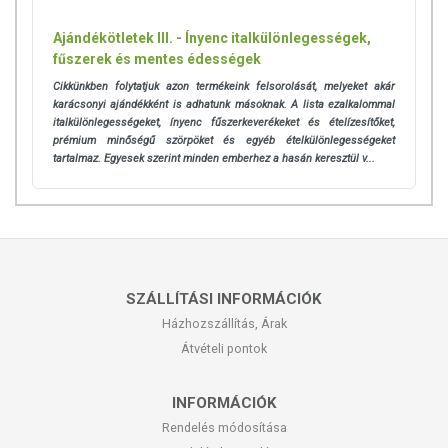
Ajándékötletek III. - Ínyenc italkülönlegességek,
fűszerek és mentes édességek
Cikkünkben folytatjuk azon termékeink felsorolását, melyeket akár
karácsonyi ajándékként is adhatunk másoknak. A lista ezalkalommal
italkülönlegességeket, ínyenc fűszerkeverékeket és ételízesítőket,
prémium minőségű szörpöket és egyéb ételkülönlegességeket
tartalmaz. Egyesek szerint minden emberhez a hasán keresztül v...
SZÁLLÍTÁSI INFORMÁCIÓK
Házhozszállítás, Árak
Átvételi pontok
INFORMÁCIÓK
Rendelés módosítása