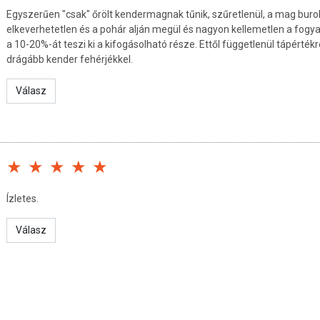
ENYÉR VEGÁN FEHÉRJÉBŐL
Egyszerűen "csak" őrölt kendermagnak tűnik, szűretlenül, a mag burokk
elkeverhetetlen és a pohár alján megül és nagyon kellemetlen a fogya
lma nagyszerűen csökkenti a szénhidrátokat kenyerekben,
a 10-20%-át teszi ki a kifogásolható része. Ettől függetlenül tápértékr
 lisztadag felét vele váltja ki.
drágább kender fehérjékkel.
Válasz
e vegán fehérje)
s nagyszerű)
ia mag! 1 tojás = 1 evőkanál őrölt chia mag + 3 evőkanál víz,
állni, és ha bekocsonyásodott, már használhatod is tojás helyett
Ízletes.
Válasz