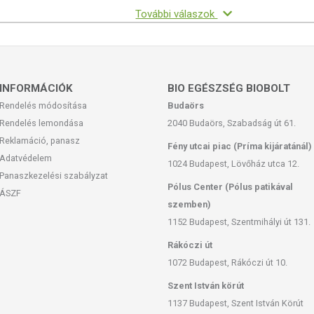
je össze: a banánt, a joghurtot, a tojást, a kókuszolajat, a
További válaszok
gy tálban keverje össze a száraz alapanyagokat: a lisztet, a
hozzá a folyékony alapanyagokat és jól dolgozza össze egy
ket. Olajozza ki a sütőformát kókuszolajjal. Tegye a tésztát a
pökkenyérhez szoktak), és süsse kb. 60 percig.
hez egy bögre fagyasztott málna és áfonya szükséges. Tegye a
INFORMÁCIÓK
BIO EGÉSZSÉG BIOBOLT
ájuk 1/3 bögre vizet és főzze néhány percig. Adjon hozzá 2
Rendelés módosítása
Budaörs
ttól függően mennyire szereti édesen) és főzze még 2-3 percig.
Rendelés lemondása
2040 Budaörs, Szabadság út 61.
s állaga lesz. Tálalja a banánkenyér mellé.
Reklamáció, panasz
Fény utcai piac (Príma kijáratánál)
FEHÉRJE GOFRI EPERKOMPÓTTAL
Adatvédelem
1024 Budapest, Lövőház utca 12.
Panaszkezelési szabályzat
Pólus Center (Pólus patikával
ÁSZF
szemben)
1152 Budapest, Szentmihályi út 131.
Rákóczi út
1072 Budapest, Rákóczi út 10.
Szent István körút
1137 Budapest, Szent István Körút