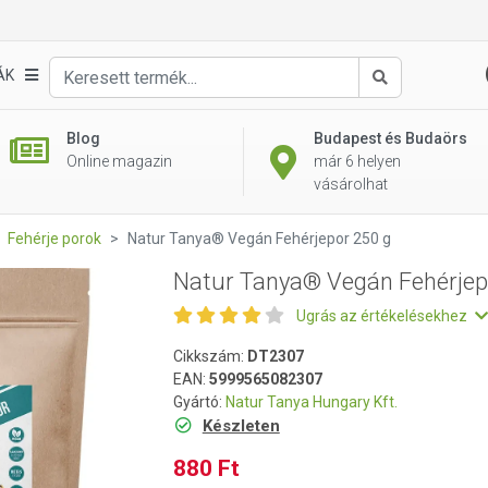
or 250 g
ÁK
Keresés
Blog
Budapest és Budaörs
Online magazin
már 6 helyen
vásárolhat
Fehérje porok
Natur Tanya® Vegán Fehérjepor 250 g
Natur Tanya® Vegán Fehérjep
Ugrás az értékelésekhez
Cikkszám:
DT2307
EAN:
5999565082307
Gyártó:
Natur Tanya Hungary Kft.
Készleten
880 Ft