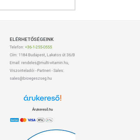
ELÉRHETŐSÉGEINK
Telefon:
+36-1-255-0555
Cím: 1184 Budapest, Lakatos út 36/B
Email: rendeles@multi-vitamin.hu,
Viszonteladói - Partneri - Sales:
sales@bioegeszseg.hu
Árukereső.hu