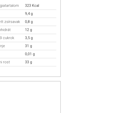
giatartalom
323 Kcal
9,4 g
ett zsírsavak
0,8 g
hidrát
12 g
l cukrok
3,5 g
rje
31 g
0,01 g
mi rost
33 g