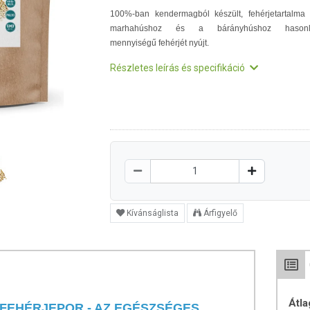
100%-ban kendermagból készült, fehérjetartalma
marhahúshoz és a bárányhúshoz hasonl
mennyiségű fehérjét nyújt.
Részletes leírás és specifikáció
Kívánságlista
Árfigyelő
Átla
FEHÉRJEPOR - AZ EGÉSZSÉGES