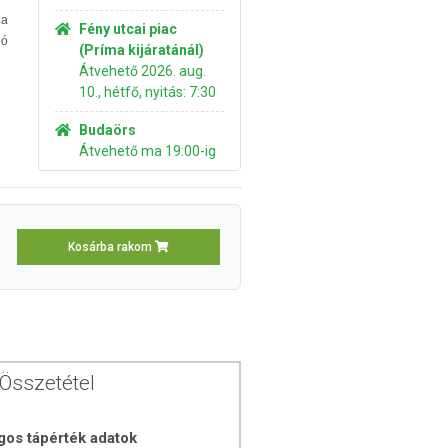
 a
Fény utcai piac
ó
(Príma kijáratánál)
Átvehető 2026. aug.
10., hétfő, nyitás: 7:30
Budaörs
Átvehető ma 19:00-ig
Kosárba rakom
Összetétel
gos tápérték adatok