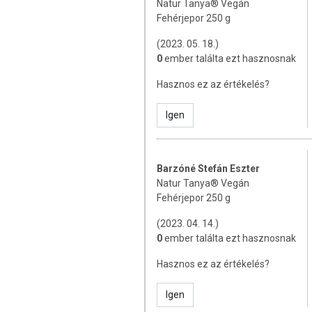
Natur Tanya® Vegán
NATUR TANYA® TIPP: BANÁNK
Fehérjepor 250 g
A kendermag őrlemény protein tarta
(2023. 05. 18.)
süteményekben, ha a receptben az ajánlott
0
ember találta ezt hasznosnak
HOZZÁVALÓK:
Hasznos ez az értékelés?
1,5 bögre liszt (fele búzaliszt, fel
Igen
1 teáskanál sütőpor
1 teáskanál szódabikarbóna
½ bögre joghurt (növényi alapú i
2 meghámozott banán
Barzóné Stefán Eszter
1 tojás (vagy ha vegán vagy, ch
Natur Tanya® Vegán
keverd össze, hagyd 15-20 percet 
Fehérjepor 250 g
a recept szerint.)
8 evőkanál kókuszolaj
(2023. 04. 14.)
3 evőkanál kókuszcukor
0
ember találta ezt hasznosnak
egy csipet kardamom
1,2 bögre kókuszreszelék
Hasznos ez az értékelés?
ELKÉSZÍTÉS:
Igen