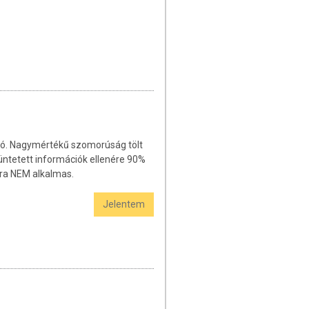
ió. Nagymértékű szomorúság tölt
ntetett információk ellenére 90%
sra NEM alkalmas.
Jelentem