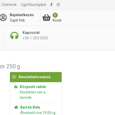
Üzleteink
Ügyfélszolgálat
880 Ft
Kosárba rakom
Bejelentkezés
0
Kosár
Saját fiók
Kapcsolat
+36-1-255-0555
or 250 g
Készletinformáció
Központi raktár
Készleten van a
termék
Bartók Béla
Átvehető ma 19:00-ig