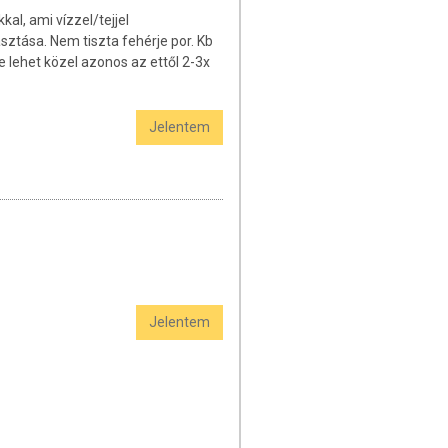
al, ami vízzel/tejjel
sztása. Nem tiszta fehérje por. Kb
e lehet közel azonos az ettől 2-3x
Jelentem
Jelentem