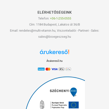
ELÉRHETŐSÉGEINK
Telefon:
+36-1-255-0555
Cím: 1184 Budapest, Lakatos út 36/B
Email: rendeles@multi-vitamin.hu, Viszonteladói - Partneri - Sales:
sales@bioegeszseg.hu
Árukereső.hu